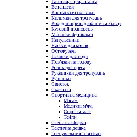
Гантеля, гиря, штанга
Еспандери
Капітанські пов'язки
Килимки для тренувань
Координаційні драбини та кільця
Кутовий прапорець
Манішки футбольні
Напульсники
Насоси для м'ячів
Обтяжувачі
Пляшки для води
Пов'язки на голову
Ролик для преса
Рукавички для тренувань
Рушники
Свисток
Скакалка
Спортивна медицина
Масаж
Медичні м'ячі
Спреї та мазі
Тейпи
Степ-платформа
Тактична дошка
Тренувальний інвентар