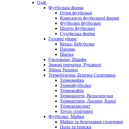
Одяг
Футбольна форма
Гетри футбольні
Комплекти футбольної форми
Футболки футбольні
Шорти футбольні
Суддівська форма
Головні убори
Кепка, Бейсболка
Панама
Шапка
Горловики, Шарфи
Зимові перчатки, Рукавиці
Збірна України
Термобілизна, Білизна Спортивна
Термомайки
Термофутболки
Термокофти
Термошорти, Велосипедки
Термоштани, Лосини, Капрі
Термокомплект
Труси спортивні
Футболки, Майки
Майки та безрукавки спортивні
Поло та теніски