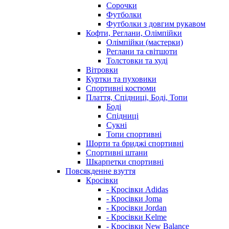
Сорочки
Футболки
Футболки з довгим рукавом
Кофти, Реглани, Олімпійки
Олімпійки (мастерки)
Реглани та світшоти
Толстовки та худі
Вітровки
Куртки та пуховики
Спортивні костюми
Плаття, Спідниці, Боді, Топи
Боді
Спідниці
Сукні
Топи спортивні
Шорти та бриджі спортивні
Спортивні штани
Шкарпетки спортивні
Повсякденне взуття
Кросівки
- Кросівки Adidas
- Кросівки Joma
- Кросівки Jordan
- Кросівки Kelme
- Кросівки New Balance