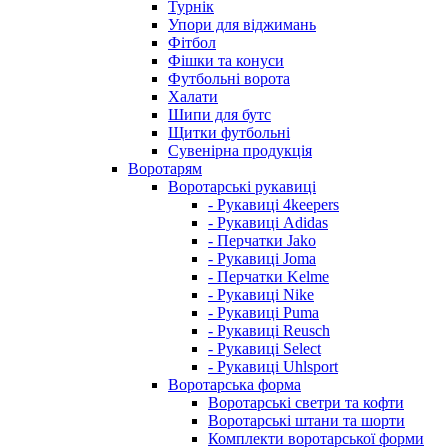
Турнік
Упори для віджимань
Фітбол
Фішки та конуси
Футбольні ворота
Халати
Шипи для бутс
Щитки футбольні
Сувенірна продукція
Воротарям
Воротарські рукавиці
- Рукавиці 4keepers
- Рукавиці Adidas
- Перчатки Jako
- Рукавиці Joma
- Перчатки Kelme
- Рукавиці Nike
- Рукавиці Puma
- Рукавиці Reusch
- Рукавиці Select
- Рукавиці Uhlsport
Воротарська форма
Воротарські светри та кофти
Воротарські штани та шорти
Комплекти воротарської форми