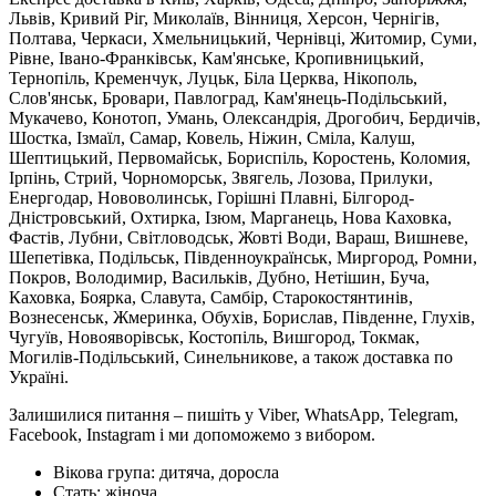
Львів, Кривий Ріг, Миколаїв, Вінниця, Херсон, Чернігів,
Полтава, Черкаси, Хмельницький, Чернівці, Житомир, Суми,
Рівне, Івано-Франківськ, Кам'янське, Кропивницький,
Тернопіль, Кременчук, Луцьк, Біла Церква, Нікополь,
Слов'янськ, Бровари, Павлоград, Кам'янець-Подільський,
Мукачево, Конотоп, Умань, Олександрія, Дрогобич, Бердичів,
Шостка, Ізмаїл, Самар, Ковель, Ніжин, Сміла, Калуш,
Шептицький, Первомайськ, Бориспіль, Коростень, Коломия,
Ірпінь, Стрий, Чорноморськ, Звягель, Лозова, Прилуки,
Енергодар, Нововолинськ, Горішні Плавні, Білгород-
Дністровський, Охтирка, Ізюм, Марганець, Нова Каховка,
Фастів, Лубни, Світловодськ, Жовті Води, Вараш, Вишневе,
Шепетівка, Подільськ, Південноукраїнськ, Миргород, Ромни,
Покров, Володимир, Васильків, Дубно, Нетішин, Буча,
Каховка, Боярка, Славута, Самбір, Старокостянтинів,
Вознесенськ, Жмеринка, Обухів, Борислав, Південне, Глухів,
Чугуїв, Новояворівськ, Костопіль, Вишгород, Токмак,
Могилів-Подільський, Синельникове, а також доставка по
Україні.
Залишилися питання – пишіть у Viber, WhatsApp, Telegram,
Facebook, Instagram і ми допоможемо з вибором.
Вікова група:
дитяча, доросла
Стать:
жіноча