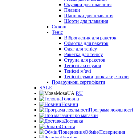
Окуляри для плавання
Плавки
Шапочки для плавання
Шорти для плавання
Сквош
Теніс
Віброгасник для ракеток
Обмотка для ракеток
Одяг для тенісу
Ракетка для тенісу
Струна для ракеток
Тенісні аксесуари
Тенісні мʼячі
Тенісні сумки, рюкзаки, чохли
Подарункові сертифікати
SALE
Мова
UA
RU
Головна
Новини
Програма лояльності
Про магазин
Доставка
Оплата
Обмін/Повернення
Розміри