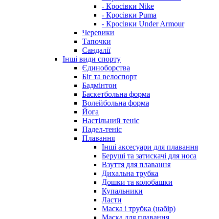
- Кросівки Nike
- Кросівки Puma
- Кросівки Under Armour
Черевики
Тапочки
Сандалії
Інші види спорту
Єдиноборства
Біг та велоспорт
Бадмінтон
Баскетбольна форма
Волейбольна форма
Йога
Настільний теніс
Падел-теніс
Плавання
Інші аксесуари для плавання
Беруші та затискачі для носа
Взуття для плавання
Дихальна трубка
Дошки та колобашки
Купальники
Ласти
Маска і трубка (набір)
Маска для плавання