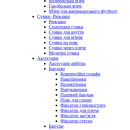
Волейбольні м'ячі
Гандбольні м'ячі
М'ячі для американського футболу
Сумки, Рюкзаки
Рюкзаки
Спортивні сумки
Сумки для взуття
Сумки для м'ячів
Сумки на пояс
Сумки через плече
Медичні сумки
Аксесуари
Аксесуари арбітра
Бандажі
Компресійні гольфи
Наколінники
Налокітники
Нарукавники
Паховий бандаж
Пояс для спини
Фіксатор гомілкостопу
Фіксатор для плеча
Фіксатор запʼястя
Фіксатор стегна
Бар'єри