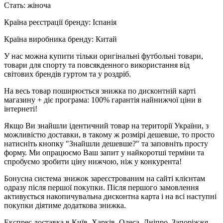
Стать: жіноча
Країна реєстрації бренду: Іспанія
Країна виробника бренду: Китай
У нас можна купити тільки оригінальні футбольні товари,
товари для спорту та повсякденного використання від
світових брендів гуртом та у роздріб.
На весь товар поширюється знижка по дисконтній карті
магазину + діє програма: 100% гарантія найнижчої ціни в
інтернеті!
Якщо Ви знайшли ідентичний товар на території України, з
можливістю доставки, в такому ж розмірі дешевше, то просто
натисніть кнопку "Знайшли дешевше?" та заповніть просту
форму. Ми опрацюємо Ваш запит у найкоротші терміни та
спробуємо зробити ціну нижчою, ніж у конкурента!
Бонусна система знижок зареєстрованим на сайті клієнтам
одразу після першої покупки. Після першого замовлення
активується накопичувальна дисконтна карта і на всі наступні
покупки діятиме додаткова знижка.
Експрес доставка в Київ, Харків, Одеса, Дніпро, Запоріжжя,