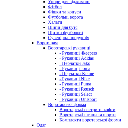
Упори для віджимань
Фітбол
Фішки та конуси
Футбольні ворота
Халати
Шипи для бутс
Щитки футбольні
Сувенірна продукція
Воротарям
Воротарські рукавиці
- Рукавиці 4keepers
- Рукавиці Adidas
- Перчатки Jako
- Рукавиці Joma
- Перчатки Kelme
- Рукавиці Nike
- Рукавиці Puma
- Рукавиці Reusch
- Рукавиці Select
- Рукавиці Uhlsport
Воротарська форма
Воротарські светри та кофти
Воротарські штани та шорти
Комплекти воротарської форми
Одяг