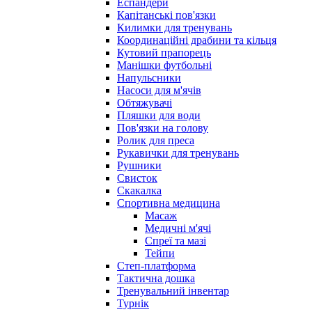
Еспандери
Капітанські пов'язки
Килимки для тренувань
Координаційні драбини та кільця
Кутовий прапорець
Манішки футбольні
Напульсники
Насоси для м'ячів
Обтяжувачі
Пляшки для води
Пов'язки на голову
Ролик для преса
Рукавички для тренувань
Рушники
Свисток
Скакалка
Спортивна медицина
Масаж
Медичні м'ячі
Спреї та мазі
Тейпи
Степ-платформа
Тактична дошка
Тренувальний інвентар
Турнік