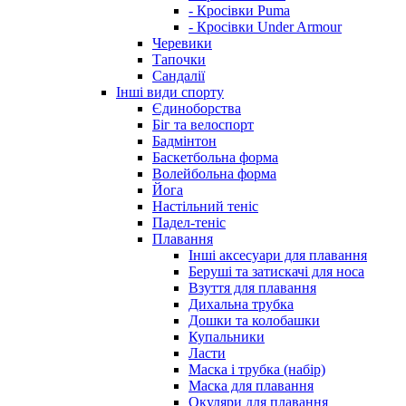
- Кросівки Puma
- Кросівки Under Armour
Черевики
Тапочки
Сандалії
Інші види спорту
Єдиноборства
Біг та велоспорт
Бадмінтон
Баскетбольна форма
Волейбольна форма
Йога
Настільний теніс
Падел-теніс
Плавання
Інші аксесуари для плавання
Беруші та затискачі для носа
Взуття для плавання
Дихальна трубка
Дошки та колобашки
Купальники
Ласти
Маска і трубка (набір)
Маска для плавання
Окуляри для плавання