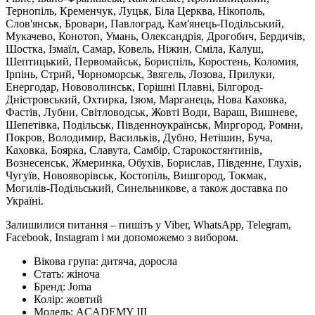
Тернопіль, Кременчук, Луцьк, Біла Церква, Нікополь,
Слов'янськ, Бровари, Павлоград, Кам'янець-Подільський,
Мукачево, Конотоп, Умань, Олександрія, Дрогобич, Бердичів,
Шостка, Ізмаїл, Самар, Ковель, Ніжин, Сміла, Калуш,
Шептицький, Первомайськ, Бориспіль, Коростень, Коломия,
Ірпінь, Стрий, Чорноморськ, Звягель, Лозова, Прилуки,
Енергодар, Нововолинськ, Горішні Плавні, Білгород-
Дністровський, Охтирка, Ізюм, Марганець, Нова Каховка,
Фастів, Лубни, Світловодськ, Жовті Води, Вараш, Вишневе,
Шепетівка, Подільськ, Південноукраїнськ, Миргород, Ромни,
Покров, Володимир, Васильків, Дубно, Нетішин, Буча,
Каховка, Боярка, Славута, Самбір, Старокостянтинів,
Вознесенськ, Жмеринка, Обухів, Борислав, Південне, Глухів,
Чугуїв, Новояворівськ, Костопіль, Вишгород, Токмак,
Могилів-Подільський, Синельникове, а також доставка по
Україні.
Залишилися питання – пишіть у Viber, WhatsApp, Telegram,
Facebook, Instagram і ми допоможемо з вибором.
Вікова група:
дитяча, доросла
Стать:
жіноча
Бренд:
Joma
Колір:
жовтий
Модель:
ACADEMY III