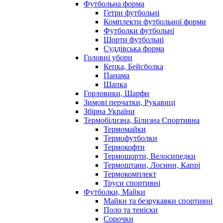
Футбольна форма
Гетри футбольні
Комплекти футбольної форми
Футболки футбольні
Шорти футбольні
Суддівська форма
Головні убори
Кепка, Бейсболка
Панама
Шапка
Горловики, Шарфи
Зимові перчатки, Рукавиці
Збірна України
Термобілизна, Білизна Спортивна
Термомайки
Термофутболки
Термокофти
Термошорти, Велосипедки
Термоштани, Лосини, Капрі
Термокомплект
Труси спортивні
Футболки, Майки
Майки та безрукавки спортивні
Поло та теніски
Сорочки