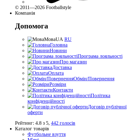
© 2011—2026 Footballstyle
Компанія
Допомога
Мова
UA
RU
Головна
Новини
Програма лояльності
Про магазин
Доставка
Оплата
Обмін/Повернення
Розміри
Контакти
Політика
конфіденційності
Договір публічної
оферти
Рейтинг:
4.8
з
5
,
442
голосів
Каталог товарів
Футбольне взуття
М'ячі