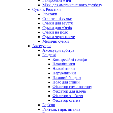
Гандбольні м'ячі
М'ячі для американського футболу
Сумки, Рюкзаки
Рюкзаки
Спортивні сумки
Сумки для взуття
Сумки для м'ячів
Сумки на пояс
Сумки через плече
Медичні сумки
Аксесуари
Аксесуари арбітра
Бандажі
Компресійні гольфи
Наколінники
Налокітники
Нарукавники
Паховий бандаж
Пояс для спини
Фіксатор гомілкостопу
Фіксатор для плеча
Фіксатор запʼястя
Фіксатор стегна
Бар'єри
Гантеля, гиря, штанга