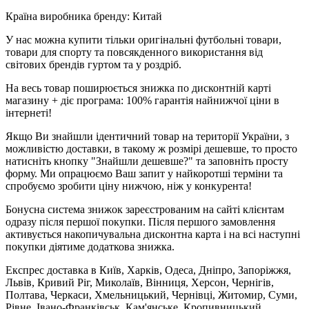
Країна виробника бренду: Китай
У нас можна купити тільки оригінальні футбольні товари,
товари для спорту та повсякденного використання від
світових брендів гуртом та у роздріб.
На весь товар поширюється знижка по дисконтній карті
магазину + діє програма: 100% гарантія найнижчої ціни в
інтернеті!
Якщо Ви знайшли ідентичний товар на території України, з
можливістю доставки, в такому ж розмірі дешевше, то просто
натисніть кнопку "Знайшли дешевше?" та заповніть просту
форму. Ми опрацюємо Ваш запит у найкоротші терміни та
спробуємо зробити ціну нижчою, ніж у конкурента!
Бонусна система знижок зареєстрованим на сайті клієнтам
одразу після першої покупки. Після першого замовлення
активується накопичувальна дисконтна карта і на всі наступні
покупки діятиме додаткова знижка.
Експрес доставка в Київ, Харків, Одеса, Дніпро, Запоріжжя,
Львів, Кривий Ріг, Миколаїв, Вінниця, Херсон, Чернігів,
Полтава, Черкаси, Хмельницький, Чернівці, Житомир, Суми,
Рівне, Івано-Франківськ, Кам'янське, Кропивницький,