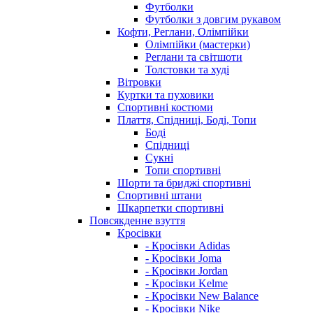
Футболки
Футболки з довгим рукавом
Кофти, Реглани, Олімпійки
Олімпійки (мастерки)
Реглани та світшоти
Толстовки та худі
Вітровки
Куртки та пуховики
Спортивні костюми
Плаття, Спідниці, Боді, Топи
Боді
Спідниці
Сукні
Топи спортивні
Шорти та бриджі спортивні
Спортивні штани
Шкарпетки спортивні
Повсякденне взуття
Кросівки
- Кросівки Adidas
- Кросівки Joma
- Кросівки Jordan
- Кросівки Kelme
- Кросівки New Balance
- Кросівки Nike