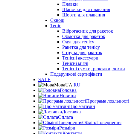
Плавки
Шапочки для плавання
Шорти для плавання
Сквош
Теніс
Віброгасник для ракеток
Обмотка для ракеток
Одяг для тенісу
Ракетка для тенісу
Струна для ракеток
Тенісні аксесуари
Тенісні мʼячі
Тенісні сумки, рюкзаки, чохли
Подарункові сертифікати
SALE
Мова
UA
RU
Головна
Новини
Програма лояльності
Про магазин
Доставка
Оплата
Обмін/Повернення
Розміри
Контакти