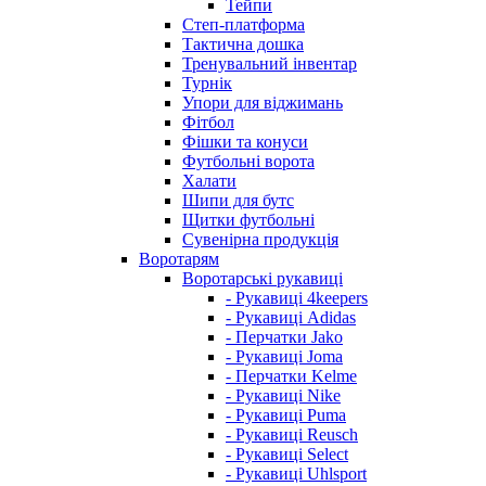
Тейпи
Степ-платформа
Тактична дошка
Тренувальний інвентар
Турнік
Упори для віджимань
Фітбол
Фішки та конуси
Футбольні ворота
Халати
Шипи для бутс
Щитки футбольні
Сувенірна продукція
Воротарям
Воротарські рукавиці
- Рукавиці 4keepers
- Рукавиці Adidas
- Перчатки Jako
- Рукавиці Joma
- Перчатки Kelme
- Рукавиці Nike
- Рукавиці Puma
- Рукавиці Reusch
- Рукавиці Select
- Рукавиці Uhlsport