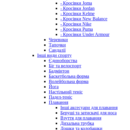
- Кросівки Joma
- Кросівки Jordan
- Кросівки Kelme
- Кросівки New Balance
- Кросівки Nike
- Кросівки Puma
- Кросівки Under Armour
Черевики
Тапочки
Сандалії
Інші види спорту
Єдиноборства
Біг та велоспорт
Бадмінтон
Баскетбольна форма
Волейбольна форма
Йога
Настільний теніс
Падел-теніс
Плавання
Інші аксесуари для плавання
Беруші та затискачі для носа
Взуття для плавання
Дихальна трубка
Дошки та колобашки