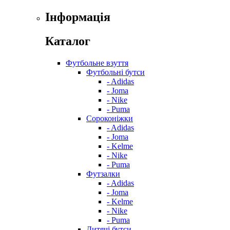
Інформація
Каталог
Футбольне взуття
Футбольні бутси
- Adidas
- Joma
- Nike
- Puma
Сороконіжки
- Adidas
- Joma
- Kelme
- Nike
- Puma
Футзалки
- Adidas
- Joma
- Kelme
- Nike
- Puma
Дитячі бутси