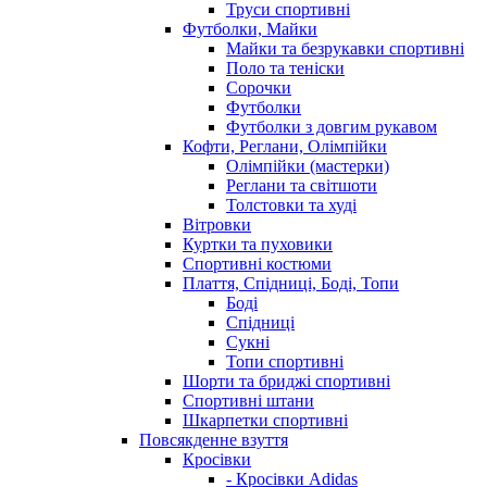
Труси спортивні
Футболки, Майки
Майки та безрукавки спортивні
Поло та теніски
Сорочки
Футболки
Футболки з довгим рукавом
Кофти, Реглани, Олімпійки
Олімпійки (мастерки)
Реглани та світшоти
Толстовки та худі
Вітровки
Куртки та пуховики
Спортивні костюми
Плаття, Спідниці, Боді, Топи
Боді
Спідниці
Сукні
Топи спортивні
Шорти та бриджі спортивні
Спортивні штани
Шкарпетки спортивні
Повсякденне взуття
Кросівки
- Кросівки Adidas