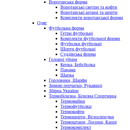
Воротарська форма
Воротарські светри та кофти
Воротарські штани та шорти
Комплекти воротарської форми
Одяг
Футбольна форма
Гетри футбольні
Комплекти футбольної форми
Футболки футбольні
Шорти футбольні
Суддівська форма
Головні убори
Кепка, Бейсболка
Панама
Шапка
Горловики, Шарфи
Зимові перчатки, Рукавиці
Збірна України
Термобілизна, Білизна Спортивна
Термомайки
Термофутболки
Термокофти
Термошорти, Велосипедки
Термоштани, Лосини, Капрі
Термокомплект