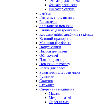
Фіксатор для плеча
Фіксатор запʼястя
Фіксатор стегна
Бар'єри
Гантеля, гиря, штанга
Еспандери
Капітанські пов'язки
Килимки для тренувань
Координаційні драбини та кільця
Кутовий прапорець
Манішки футбольні
Напульсники
Насоси для м'ячів
Обтяжувачі
Пляшки для води
Пов'язки на голову
Ролик для преса
Рукавички для тренувань
Рушники
Свисток
Скакалка
Спортивна медицина
Масаж
Медичні м'ячі
Спреї та мазі