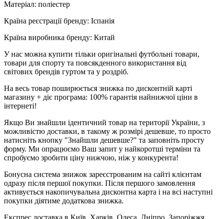
Матеріал: поліестер
Країна реєстрації бренду: Іспанія
Країна виробника бренду: Китай
У нас можна купити тільки оригінальні футбольні товари,
товари для спорту та повсякденного використання від
світових брендів гуртом та у роздріб.
На весь товар поширюється знижка по дисконтній карті
магазину + діє програма: 100% гарантія найнижчої ціни в
інтернеті!
Якщо Ви знайшли ідентичний товар на території України, з
можливістю доставки, в такому ж розмірі дешевше, то просто
натисніть кнопку "Знайшли дешевше?" та заповніть просту
форму. Ми опрацюємо Ваш запит у найкоротші терміни та
спробуємо зробити ціну нижчою, ніж у конкурента!
Бонусна система знижок зареєстрованим на сайті клієнтам
одразу після першої покупки. Після першого замовлення
активується накопичувальна дисконтна карта і на всі наступні
покупки діятиме додаткова знижка.
Експрес доставка в Київ, Харків, Одеса, Дніпро, Запоріжжя,