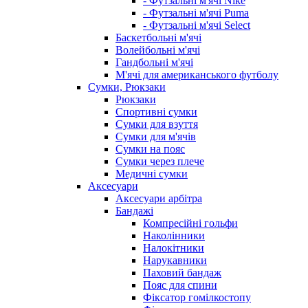
- Футзальні м'ячі Nike
- Футзальні м'ячі Puma
- Футзальні м'ячі Select
Баскетбольні м'ячі
Волейбольні м'ячі
Гандбольні м'ячі
М'ячі для американського футболу
Сумки, Рюкзаки
Рюкзаки
Спортивні сумки
Сумки для взуття
Сумки для м'ячів
Сумки на пояс
Сумки через плече
Медичні сумки
Аксесуари
Аксесуари арбітра
Бандажі
Компресійні гольфи
Наколінники
Налокітники
Нарукавники
Паховий бандаж
Пояс для спини
Фіксатор гомілкостопу