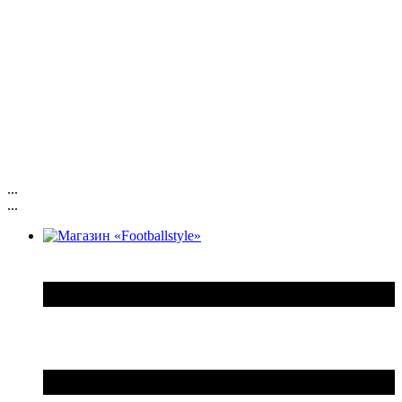
...
...