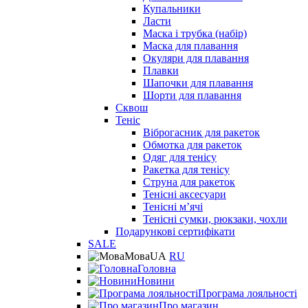
Купальники
Ласти
Маска і трубка (набір)
Маска для плавання
Окуляри для плавання
Плавки
Шапочки для плавання
Шорти для плавання
Сквош
Теніс
Віброгасник для ракеток
Обмотка для ракеток
Одяг для тенісу
Ракетка для тенісу
Струна для ракеток
Тенісні аксесуари
Тенісні мʼячі
Тенісні сумки, рюкзаки, чохли
Подарункові сертифікати
SALE
Мова
UA
RU
Головна
Новини
Програма лояльності
Про магазин