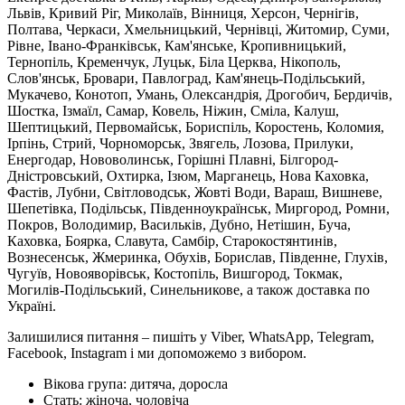
Львів, Кривий Ріг, Миколаїв, Вінниця, Херсон, Чернігів,
Полтава, Черкаси, Хмельницький, Чернівці, Житомир, Суми,
Рівне, Івано-Франківськ, Кам'янське, Кропивницький,
Тернопіль, Кременчук, Луцьк, Біла Церква, Нікополь,
Слов'янськ, Бровари, Павлоград, Кам'янець-Подільський,
Мукачево, Конотоп, Умань, Олександрія, Дрогобич, Бердичів,
Шостка, Ізмаїл, Самар, Ковель, Ніжин, Сміла, Калуш,
Шептицький, Первомайськ, Бориспіль, Коростень, Коломия,
Ірпінь, Стрий, Чорноморськ, Звягель, Лозова, Прилуки,
Енергодар, Нововолинськ, Горішні Плавні, Білгород-
Дністровський, Охтирка, Ізюм, Марганець, Нова Каховка,
Фастів, Лубни, Світловодськ, Жовті Води, Вараш, Вишневе,
Шепетівка, Подільськ, Південноукраїнськ, Миргород, Ромни,
Покров, Володимир, Васильків, Дубно, Нетішин, Буча,
Каховка, Боярка, Славута, Самбір, Старокостянтинів,
Вознесенськ, Жмеринка, Обухів, Борислав, Південне, Глухів,
Чугуїв, Новояворівськ, Костопіль, Вишгород, Токмак,
Могилів-Подільський, Синельникове, а також доставка по
Україні.
Залишилися питання – пишіть у Viber, WhatsApp, Telegram,
Facebook, Instagram і ми допоможемо з вибором.
Вікова група:
дитяча, доросла
Стать:
жіноча, чоловіча