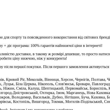
и для спорту та повсякденного використання від світових брендів
 + діє програма: 100% гарантія найнижчої ціни в інтернеті!
ливістю доставки, в такому ж розмірі дешевше, то просто натис
робити ціну нижчою, ніж у конкурента!
зу після першої покупки. Після першого замовлення активується 
вів, Кривий Ріг, Миколаїв, Вінниця, Херсон, Чернігів, Полтава,
 Луцьк, Біла Церква, Нікополь, Слов'янськ, Бровари, Павлоград
ль, Ніжин, Сміла, Калуш, Шептицький, Первомайськ, Бориспіль, К
ілгород-Дністровський, Охтирка, Ізюм, Марганець, Нова Каховка
кров, Володимир, Васильків, Дубно, Нетішин, Буча, Каховка, Бо
орівськ, Костопіль, Вишгород, Токмак, Могилів-Подільський, Син
book, Instagram і ми допоможемо з вибором.