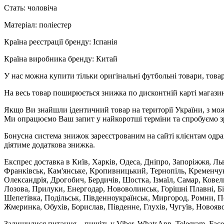
Стать: чоловіча
Матеріал: поліестер
Країна реєстрації бренду: Іспанія
Країна виробника бренду: Китай
У нас можна купити тільки оригінальні футбольні товари, товар
На весь товар поширюється знижка по дисконтній карті магазину
Якщо Ви знайшли ідентичний товар на території України, з мож
Ми опрацюємо Ваш запит у найкоротші терміни та спробуємо з
Бонусна система знижок зареєстрованим на сайті клієнтам одра
діятиме додаткова знижка.
Експрес доставка в Київ, Харків, Одеса, Дніпро, Запоріжжя, Ль
Франківськ, Кам'янське, Кропивницький, Тернопіль, Кременчук,
Олександрія, Дрогобич, Бердичів, Шостка, Ізмаїл, Самар, Кове
Лозова, Прилуки, Енергодар, Нововолинськ, Горішні Плавні, Б
Шепетівка, Подільськ, Південноукраїнськ, Миргород, Ромни, По
Жмеринка, Обухів, Борислав, Південне, Глухів, Чугуїв, Новояв
Залишилися питання – пишіть у Viber, WhatsApp, Telegram, Face