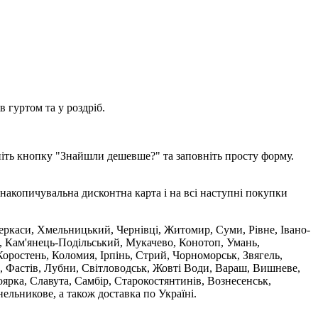
 гуртом та у роздріб.
ніть кнопку "Знайшли дешевше?" та заповніть просту форму.
накопичувальна дисконтна карта і на всі наступні покупки
 Черкаси, Хмельницький, Чернівці, Житомир, Суми, Рівне, Івано-
, Кам'янець-Подільський, Мукачево, Конотоп, Умань,
оростень, Коломия, Ірпінь, Стрий, Чорноморськ, Звягель,
, Фастів, Лубни, Світловодськ, Жовті Води, Вараш, Вишневе,
ярка, Славута, Самбір, Старокостянтинів, Вознесенськ,
ельникове, а також доставка по Україні.