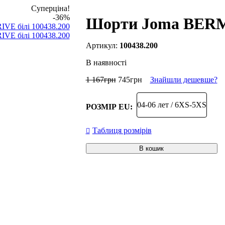
Суперціна!
-36%
Шорти Joma BERMU
100438.200
В наявності
1 167
грн
745
грн
Знайшли дешевше?
04-06 лет / 6XS-5XS
РОЗМІР EU:
Таблиця розмірів
В кошик