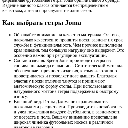
фирменные футбольные гетры Joma оригинального бренда.
Изделие данного класса отличается беспрецедентным
качеством, а значит прослужит не один сезон.
Как выбрать гетры Joma
Обращайте внимание на качество материала. От того,
насколько качественно прошиты носки зависит их срок
службы и функциональность. Чем прочнее выполнены
края изделия, тем большую нагрузку оно выдержит. Это
особенно важно при регулярной эксплуатации.
Состав изделия. Бренд Joma производит гетры из
состава полиамида и эластана. Синтетический материал
обеспечивает прочность изделия, к тому же отлично
проветривается и позволяет ноге дышать. Благодаря
эластану носки отлично тянутся и принимают
анатомическую форму стопы. При использовании
натурального коттона гетры подвержены к быстрому
износу.
Внешний вид. Гетры Джома не ограничиваются
несколькими расцветками. Производитель позаботился
и учел пожелания каждого футболиста, в зависимости
от возраста и пола. Вашему вниманию представлена
широкая линейка футбольных носков в различной
цветовой категории.