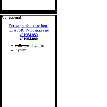
Суперцена!
Гетры футбольные Joma
CLASSIC IV оранжевые
401964.880
401964.880
329
грн
313
грн
Купить