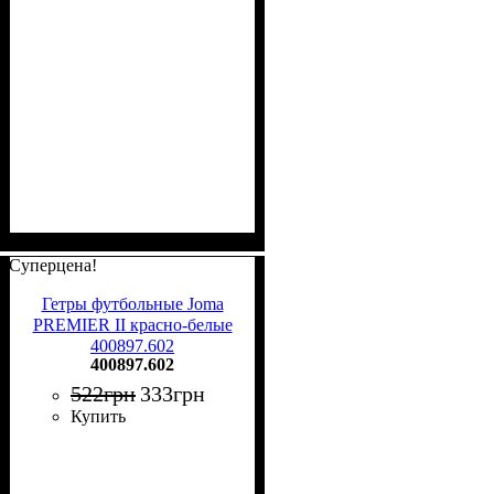
Суперцена!
Гетры футбольные Joma
PREMIER II красно-белые
400897.602
400897.602
522
грн
333
грн
Купить