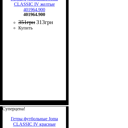
CLASSIC IV желтые
401964.900
401964.900
351
грн
313
грн
Купить
Суперцена!
Гетры футбольные Joma
CLASSIC IV красные