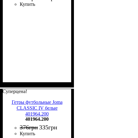
Купить
Суперцена!
Гетры футбольные Joma
CLASSIC IV белые
401964.200
401964.200
376
грн
335
грн
Купить