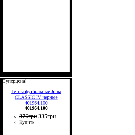
Суперцена!
Гетры футбольные Joma
CLASSIC IV черные
401964.100
401964.100
376
грн
335
грн
Купить