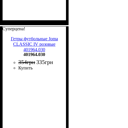
Суперцена!
Гетры футбольные Joma
CLASSIC IV розовые
401964.030
401964.030
354
грн
335
грн
Купить