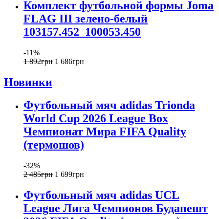
Комплект футбольной формы Joma
FLAG III зелено-белый
103157.452_100053.450
-11%
1 892
грн
1 686
грн
Новинки
Футбольный мяч adidas Trionda
World Cup 2026 League Box
Чемпионат Мира FIFA Quality
(термошов)
-32%
2 485
грн
1 699
грн
Футбольный мяч adidas UCL
League Лига Чемпионов Будапешт