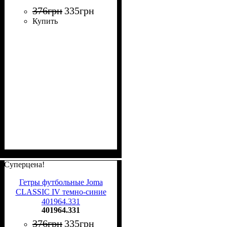
376
грн
335
грн
Купить
Суперцена!
Гетры футбольные Joma
CLASSIC IV темно-синие
401964.331
401964.331
376
грн
335
грн