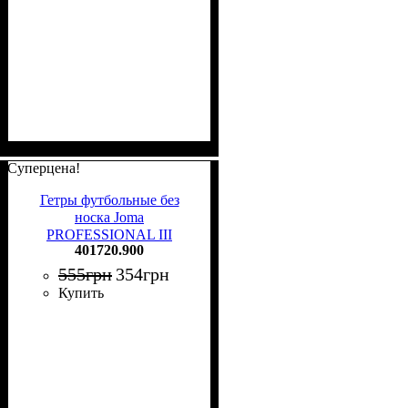
Суперцена!
Гетры футбольные без
носка Joma
PROFESSIONAL III
401720.900
желтые 401720.900
555
грн
354
грн
Купить