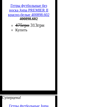
Гетры футбольные без
носка Joma PREMIER II
красно-белые 400898.602
400898.602
475
грн
313
грн
Купить
Суперцена!
Гетры футбольные Joma