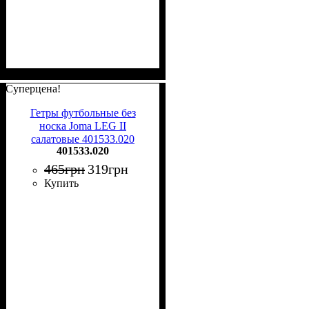
Суперцена!
Гетры футбольные без
носка Joma LEG II
салатовые 401533.020
401533.020
465
грн
319
грн
Купить