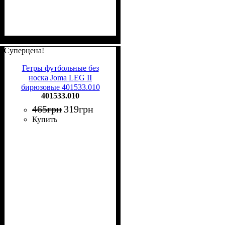
Суперцена!
Гетры футбольные без
носка Joma LEG II
бирюзовые 401533.010
401533.010
465
грн
319
грн
Купить