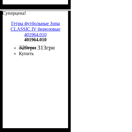
Суперцена!
Гетры футбольные Joma
CLASSIC IV бирюзовые
401964.010
401964.010
329
грн
313
грн
Купить