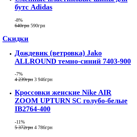
бутс Adidas
-8%
640
грн
590
грн
Скидки
Дождевик (ветровка) Jako
ALLROUND темно-синий 7403-900
-7%
4 239
грн
3 946
грн
Кроссовки женские Nike AIR
ZOOM UPTURN SC голубо-белые
IB2764-400
-11%
5 372
грн
4 786
грн