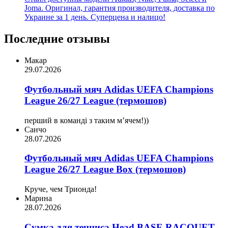
Joma. Оригинал, гарантия производителя, доставка по
Украине за 1 день. Суперцена и налицо!
Последние отзывы
Макар
29.07.2026
Футбольный мяч Adidas UEFA Champions
League 26/27 League (термошов)
перший в команді з таким мʼячем!))
Санчо
28.07.2026
Футбольный мяч Adidas UEFA Champions
League 26/27 League Box (термошов)
Круче, чем Трионда!
Марина
28.07.2026
Сумка для тенниса Head BASE RACQUET