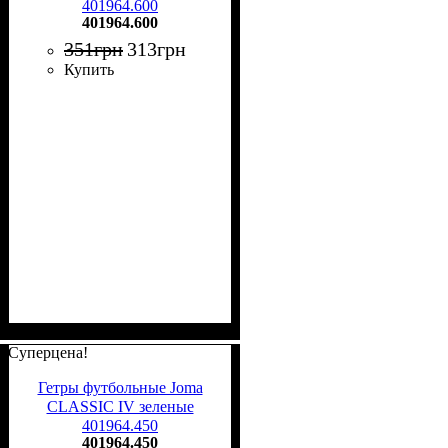
401964.600
401964.600
351
грн
313
грн
Купить
Суперцена!
Гетры футбольные Joma
CLASSIC IV зеленые
401964.450
401964.450