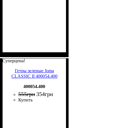
Суперцена!
Гетры зеленые Joma
CLASSIC II 400054.400
400054.400
555
грн
354
грн
Купить