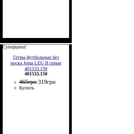
Суперцена!
Гетры футбольные без
носка Joma LEG II серые
401533.150
401533.150
465
грн
319
грн
Купить