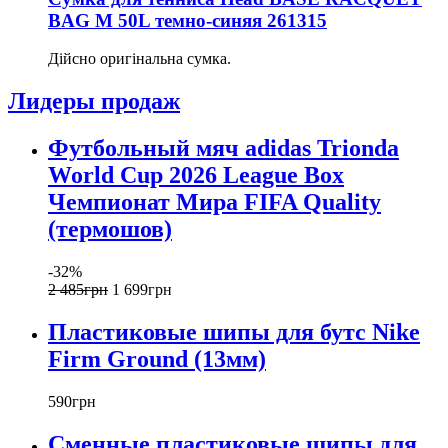
BAG M 50L темно-синяя 261315
Дійсно оригінальна сумка.
Лидеры продаж
Футбольный мяч adidas Trionda
World Cup 2026 League Box
Чемпионат Мира FIFA Quality
(термошов)
-32%
2 485
грн
1 699
грн
Пластиковые шипы для бутс Nike
Firm Ground (13мм)
590
грн
Сменные пластиковые шипы для