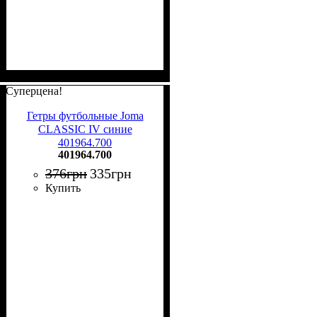
Суперцена!
Гетры футбольные Joma
CLASSIC IV синие
401964.700
401964.700
376
грн
335
грн
Купить