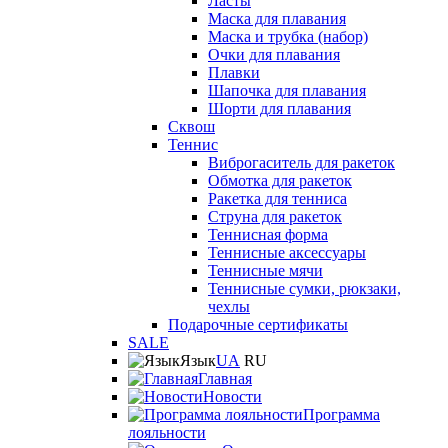
Ласты
Маска для плавания
Маска и трубка (набор)
Очки для плавания
Плавки
Шапочка для плавания
Шорти для плавания
Сквош
Теннис
Виброгаситель для ракеток
Обмотка для ракеток
Ракетка для тенниса
Струна для ракеток
Теннисная форма
Теннисные аксессуары
Теннисные мячи
Теннисные сумки, рюкзаки,
чехлы
Подарочные сертификаты
SALE
Язык
UA
RU
Главная
Новости
Программа
лояльности