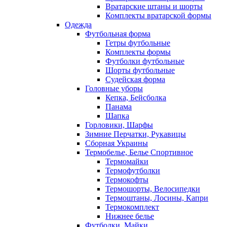
Вратарские штаны и шорты
Комплекты вратарской формы
Одежда
Футбольная форма
Гетры футбольные
Комплекты формы
Футболки футбольные
Шорты футбольные
Судейская форма
Головные уборы
Кепка, Бейсболка
Панама
Шапка
Горловики, Шарфы
Зимние Перчатки, Рукавицы
Сборная Украины
Термобелье, Белье Спортивное
Термомайки
Термофутболки
Термокофты
Термошорты, Велосипедки
Термоштаны, Лосины, Капри
Термокомплект
Нижнее белье
Футболки, Майки