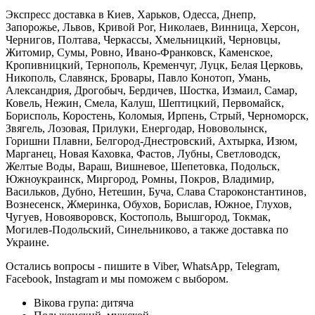
Экспресс доставка в Киев, Харьков, Одесса, Днепр,
Запорожье, Львов, Кривой Рог, Николаев, Винница, Херсон,
Чернигов, Полтава, Черкассы, Хмельницкий, Черновцы,
Житомир, Сумы, Ровно, Ивано-Франковск, Каменское,
Кропивницкий, Тернополь, Кременчуг, Луцк, Белая Церковь,
Никополь, Славянск, Бровары, Павло Конотоп, Умань,
Александрия, Дрогобыч, Бердичев, Шостка, Измаил, Самар,
Ковель, Нежин, Смела, Калуш, Шептицкий, Первомайск,
Борисполь, Коростень, Коломыя, Ирпень, Стрый, Черноморск,
Звягель, Лозовая, Прилуки, Енергодар, Нововолынск,
Горишни Плавни, Белгород-Днестровский, Ахтырка, Изюм,
Марганец, Новая Каховка, Фастов, Лубны, Светловодск,
Желтые Воды, Вараш, Вишневое, Шепетовка, Подольск,
Южноукраинск, Миргород, Ромны, Покров, Владимир,
Васильков, Дубно, Нетешин, Буча, Слава Староконстантинов,
Вознесенск, Жмеринка, Обухов, Борислав, Южное, Глухов,
Чугуев, Новояворовск, Костополь, Вышгород, Токмак,
Могилев-Подольский, Синельниково, а также доставка по
Украине.
Остались вопросы - пишите в Viber, WhatsApp, Telegram,
Facebook, Instagram и мы поможем с выбором.
Вікова група:
дитяча