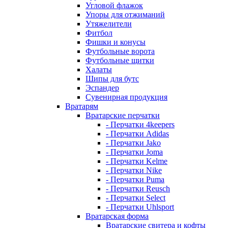
Угловой флажок
Упоры для отжиманий
Утяжелители
Фитбол
Фишки и конусы
Футбольные ворота
Футбольные щитки
Халаты
Шипы для бутс
Эспандер
Сувенирная продукция
Вратарям
Вратарские перчатки
- Перчатки 4keepers
- Перчатки Adidas
- Перчатки Jako
- Перчатки Joma
- Перчатки Kelme
- Перчатки Nike
- Перчатки Puma
- Перчатки Reusch
- Перчатки Select
- Перчатки Uhlsport
Вратарская форма
Вратарские свитера и кофты