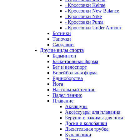
- Кроссовки Kelme
- Кроссовки New Balance
- Кроссовки Nike
- Кроссовки Puma
- Кроссовки Under Armour
Ботинки
Тапочки
Сандалии
Другие виды спорта
Бадминтон
Баскетбольная форма
Бег и велоспорт
Волейбольная форма
Единоборства
Йога
Настольный теннис
Падел-теннис
Плавание
Аквашузы
Аксессуары для плавания
Беруши и зажимы для носа
Доски и колобашки
Дыхательная трубка
Купальники