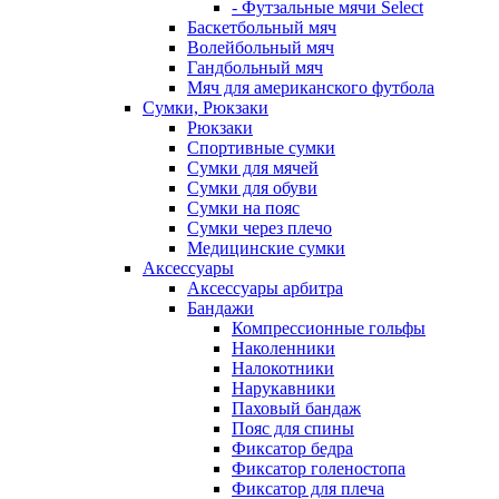
- Футзальные мячи Select
Баскетбольный мяч
Волейбольный мяч
Гандбольный мяч
Мяч для американского футбола
Сумки, Рюкзаки
Рюкзаки
Спортивные сумки
Сумки для мячей
Сумки для обуви
Сумки на пояс
Сумки через плечо
Медицинские сумки
Аксессуары
Аксессуары арбитра
Бандажи
Компрессионные гольфы
Наколенники
Налокотники
Нарукавники
Паховый бандаж
Пояс для спины
Фиксатор бедра
Фиксатор голеностопа
Фиксатор для плеча