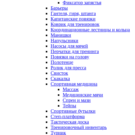
Фиксатор запястья
Барьеры
Гантеля, гиря, штанга
Капитанские повязки
Коврик для тренировок
Координационные лестницы и кольца
Манишки
Напульсники
Насосы для мячей
Перчатки для тренинга
Повязки на голову
Полотенце
Ролик для пресса
Свисток
Скакалка
Спортивная медицина
Массаж
Медицинские мячи
Спреи и мази
Тейпы
Спортивные бутылки
Степ-платформа
Тактическая доска
Тренировочный инвентарь
Турник