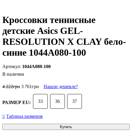
Кроссовки теннисные
детские Asics GEL-
RESOLUTION X CLAY бело-
синие 1044A080-100
1044A080-100
В наличии
4 222
грн
3 761
грн
Нашли дешевле?
33
36
37
РАЗМЕР EU:
Таблица размеров
Купить