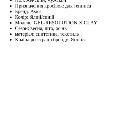
Пол:
женский, мужской
Призначення кросівок:
для тенниса
Бренд:
Asics
Колір:
білий/синій
Модель:
GEL-RESOLUTION X CLAY
Сезон:
весна, літо, осінь
матеріал:
синтетика, текстиль
Країна реєстрації бренду:
Японія