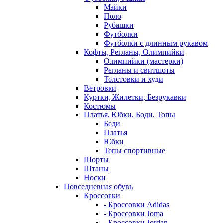
Майки
Поло
Рубашки
Футболки
Футболки с длинным рукавом
Кофты, Регланы, Олимпийки
Олимпийки (мастерки)
Регланы и свитшоты
Толстовки и худи
Ветровки
Куртки, Жилетки, Безрукавки
Костюмы
Платья, Юбки, Боди, Топы
Боди
Платья
Юбки
Топы спортивные
Шорты
Штаны
Носки
Повседневная обувь
Кроссовки
- Кроссовки Adidas
- Кроссовки Joma
- Кроссовки Jordan