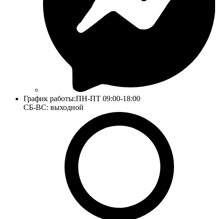
График работы:
ПН-ПТ 09:00-18:00
СБ-ВС: выходной