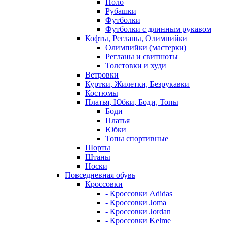
Поло
Рубашки
Футболки
Футболки с длинным рукавом
Кофты, Регланы, Олимпийки
Олимпийки (мастерки)
Регланы и свитшоты
Толстовки и худи
Ветровки
Куртки, Жилетки, Безрукавки
Костюмы
Платья, Юбки, Боди, Топы
Боди
Платья
Юбки
Топы спортивные
Шорты
Штаны
Носки
Повседневная обувь
Кроссовки
- Кроссовки Adidas
- Кроссовки Joma
- Кроссовки Jordan
- Кроссовки Kelme