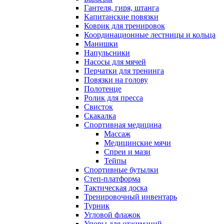
Гантеля, гиря, штанга
Капитанские повязки
Коврик для тренировок
Координационные лестницы и кольца
Манишки
Напульсники
Насосы для мячей
Перчатки для тренинга
Повязки на голову
Полотенце
Ролик для пресса
Свисток
Скакалка
Спортивная медицина
Массаж
Медицинские мячи
Спреи и мази
Тейпы
Спортивные бутылки
Степ-платформа
Тактическая доска
Тренировочный инвентарь
Турник
Угловой флажок
Упоры для отжиманий