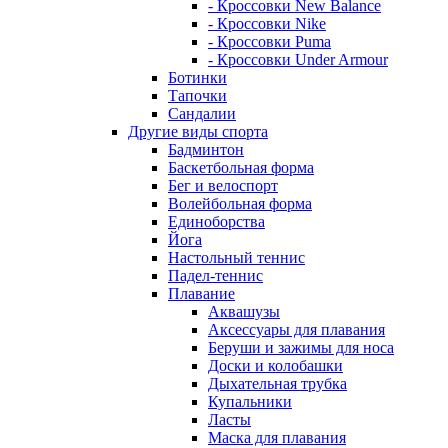
- Кроссовки New Balance
- Кроссовки Nike
- Кроссовки Puma
- Кроссовки Under Armour
Ботинки
Тапочки
Сандалии
Другие виды спорта
Бадминтон
Баскетбольная форма
Бег и велоспорт
Волейбольная форма
Единоборства
Йога
Настольный теннис
Падел-теннис
Плавание
Аквашузы
Аксессуары для плавания
Беруши и зажимы для носа
Доски и колобашки
Дыхательная трубка
Купальники
Ласты
Маска для плавания