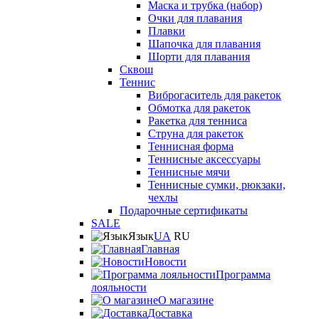
Маска и трубка (набор)
Очки для плавания
Плавки
Шапочка для плавания
Шорти для плавания
Сквош
Теннис
Виброгаситель для ракеток
Обмотка для ракеток
Ракетка для тенниса
Струна для ракеток
Теннисная форма
Теннисные аксессуары
Теннисные мячи
Теннисные сумки, рюкзаки,
чехлы
Подарочные сертификаты
SALE
Язык
UA
RU
Главная
Новости
Программа
лояльности
О магазине
Доставка