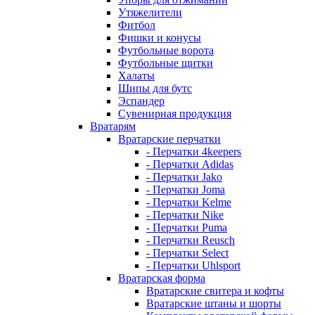
Утяжелители
Фитбол
Фишки и конусы
Футбольные ворота
Футбольные щитки
Халаты
Шипы для бутс
Эспандер
Сувенирная продукция
Вратарям
Вратарские перчатки
- Перчатки 4keepers
- Перчатки Adidas
- Перчатки Jako
- Перчатки Joma
- Перчатки Kelme
- Перчатки Nike
- Перчатки Puma
- Перчатки Reusch
- Перчатки Select
- Перчатки Uhlsport
Вратарская форма
Вратарские свитера и кофты
Вратарские штаны и шорты