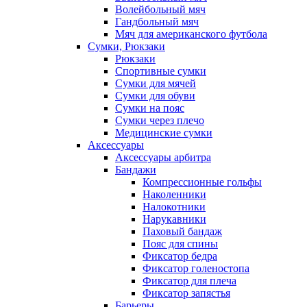
Волейбольный мяч
Гандбольный мяч
Мяч для американского футбола
Сумки, Рюкзаки
Рюкзаки
Спортивные сумки
Сумки для мячей
Сумки для обуви
Сумки на пояс
Сумки через плечо
Медицинские сумки
Аксессуары
Аксессуары арбитра
Бандажи
Компрессионные гольфы
Наколенники
Налокотники
Нарукавники
Паховый бандаж
Пояс для спины
Фиксатор бедра
Фиксатор голеностопа
Фиксатор для плеча
Фиксатор запястья
Барьеры