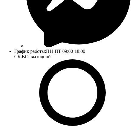
График работы:
ПН-ПТ 09:00-18:00
СБ-ВС: выходной