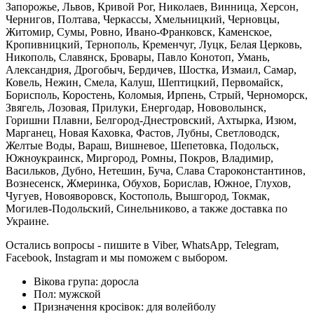
Запорожье, Львов, Кривой Рог, Николаев, Винница, Херсон,
Чернигов, Полтава, Черкассы, Хмельницкий, Черновцы,
Житомир, Сумы, Ровно, Ивано-Франковск, Каменское,
Кропивницкий, Тернополь, Кременчуг, Луцк, Белая Церковь,
Никополь, Славянск, Бровары, Павло Конотоп, Умань,
Александрия, Дрогобыч, Бердичев, Шостка, Измаил, Самар,
Ковель, Нежин, Смела, Калуш, Шептицкий, Первомайск,
Борисполь, Коростень, Коломыя, Ирпень, Стрый, Черноморск,
Звягель, Лозовая, Прилуки, Енергодар, Нововолынск,
Горишни Плавни, Белгород-Днестровский, Ахтырка, Изюм,
Марганец, Новая Каховка, Фастов, Лубны, Светловодск,
Желтые Воды, Вараш, Вишневое, Шепетовка, Подольск,
Южноукраинск, Миргород, Ромны, Покров, Владимир,
Васильков, Дубно, Нетешин, Буча, Слава Староконстантинов,
Вознесенск, Жмеринка, Обухов, Борислав, Южное, Глухов,
Чугуев, Новояворовск, Костополь, Вышгород, Токмак,
Могилев-Подольский, Синельниково, а также доставка по
Украине.
Остались вопросы - пишите в Viber, WhatsApp, Telegram,
Facebook, Instagram и мы поможем с выбором.
Вікова група:
доросла
Пол:
мужской
Призначення кросівок:
для волейболу