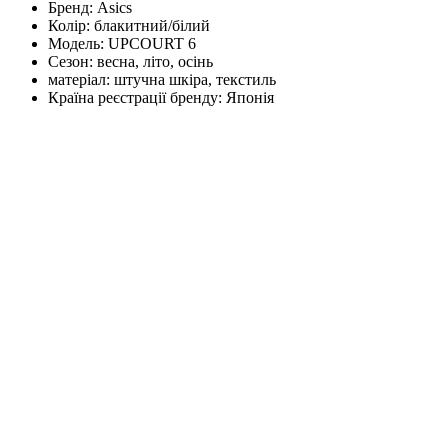
Бренд:
Asics
Колір:
блакитний/білий
Модель:
UPCOURT 6
Сезон:
весна, літо, осінь
матеріал:
штучна шкіра, текстиль
Країна реєстрації бренду:
Японія