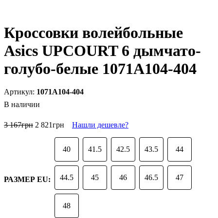
Кроссовки волейбольные
Asics UPCOURT 6 дымчато-
голубо-белые 1071A104-404
1071A104-404
В наличии
3 167
грн
2 821
грн
Нашли дешевле?
40
41.5
42.5
43.5
44
44.5
45
46
46.5
47
РАЗМЕР EU:
48