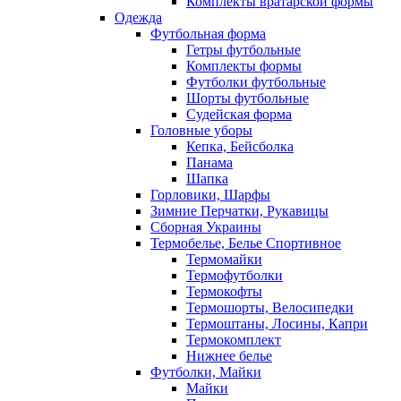
Комплекты вратарской формы
Одежда
Футбольная форма
Гетры футбольные
Комплекты формы
Футболки футбольные
Шорты футбольные
Судейская форма
Головные уборы
Кепка, Бейсболка
Панама
Шапка
Горловики, Шарфы
Зимние Перчатки, Рукавицы
Сборная Украины
Термобелье, Белье Спортивное
Термомайки
Термофутболки
Термокофты
Термошорты, Велосипедки
Термоштаны, Лосины, Капри
Термокомплект
Нижнее белье
Футболки, Майки
Майки