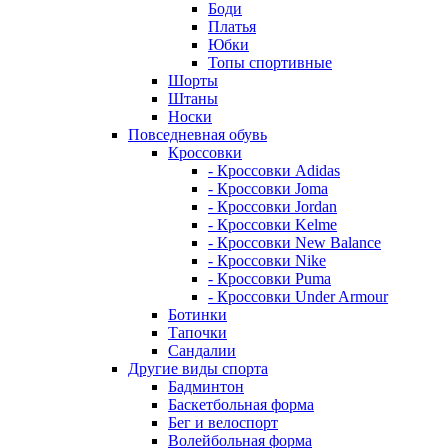
Боди
Платья
Юбки
Топы спортивные
Шорты
Штаны
Носки
Повседневная обувь
Кроссовки
- Кроссовки Adidas
- Кроссовки Joma
- Кроссовки Jordan
- Кроссовки Kelme
- Кроссовки New Balance
- Кроссовки Nike
- Кроссовки Puma
- Кроссовки Under Armour
Ботинки
Тапочки
Сандалии
Другие виды спорта
Бадминтон
Баскетбольная форма
Бег и велоспорт
Волейбольная форма