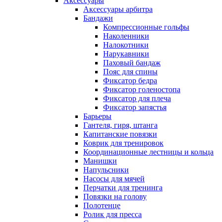
Аксессуары
Аксессуары арбитра
Бандажи
Компрессионные гольфы
Наколенники
Налокотники
Нарукавники
Паховый бандаж
Пояс для спины
Фиксатор бедра
Фиксатор голеностопа
Фиксатор для плеча
Фиксатор запястья
Барьеры
Гантеля, гиря, штанга
Капитанские повязки
Коврик для тренировок
Координационные лестницы и кольца
Манишки
Напульсники
Насосы для мячей
Перчатки для тренинга
Повязки на голову
Полотенце
Ролик для пресса