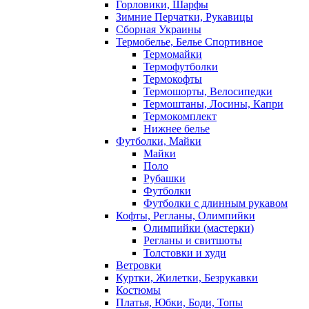
Горловики, Шарфы
Зимние Перчатки, Рукавицы
Сборная Украины
Термобелье, Белье Спортивное
Термомайки
Термофутболки
Термокофты
Термошорты, Велосипедки
Термоштаны, Лосины, Капри
Термокомплект
Нижнее белье
Футболки, Майки
Майки
Поло
Рубашки
Футболки
Футболки с длинным рукавом
Кофты, Регланы, Олимпийки
Олимпийки (мастерки)
Регланы и свитшоты
Толстовки и худи
Ветровки
Куртки, Жилетки, Безрукавки
Костюмы
Платья, Юбки, Боди, Топы