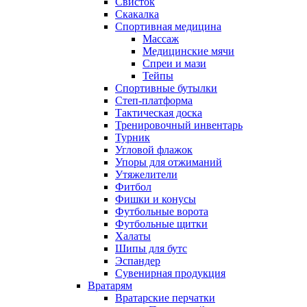
Свисток
Скакалка
Спортивная медицина
Массаж
Медицинские мячи
Спреи и мази
Тейпы
Спортивные бутылки
Степ-платформа
Тактическая доска
Тренировочный инвентарь
Турник
Угловой флажок
Упоры для отжиманий
Утяжелители
Фитбол
Фишки и конусы
Футбольные ворота
Футбольные щитки
Халаты
Шипы для бутс
Эспандер
Сувенирная продукция
Вратарям
Вратарские перчатки