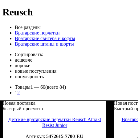
Reusch
Все разделы
Вратарские перчатки
Вратарские свитера и кофты
Вратарские штаны и шорты
Сортировать:
дешевле
дороже
новые поступления
популярность
Товары
1 —
60
(всего 84)
1
2
Новая поставка
Новая пост
Быстрый просмотр
Быстрый п
Детские вратарские перчатки Reusch Attrakt
Вратарс
Resist Junior
5472615-7700-EU