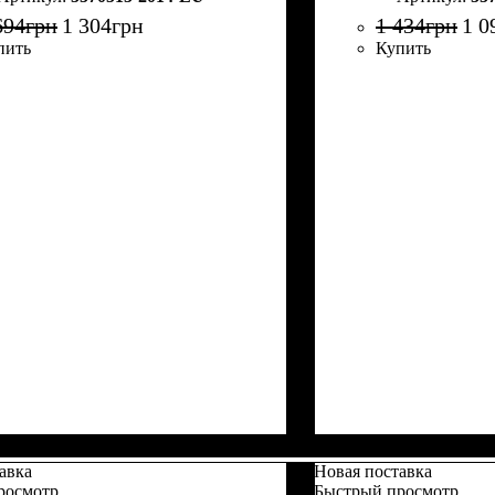
694
грн
1 304
грн
1 434
грн
1 0
пить
Купить
авка
Новая поставка
росмотр
Быстрый просмотр