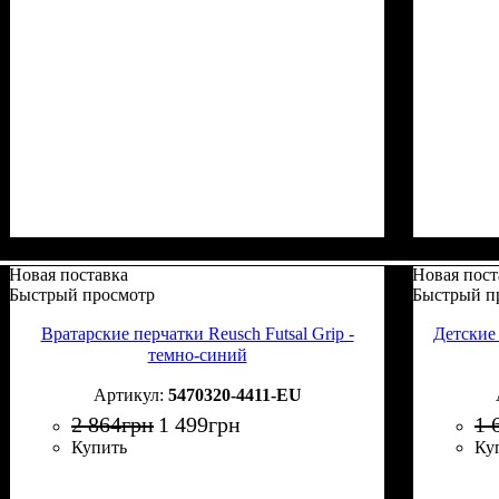
Новая поставка
Новая пост
Быстрый просмотр
Быстрый п
Вратарские перчатки Reusch Futsal Grip -
Детские 
темно-синий
5470320-4411-EU
2 864
грн
1 499
грн
1 
Купить
Ку