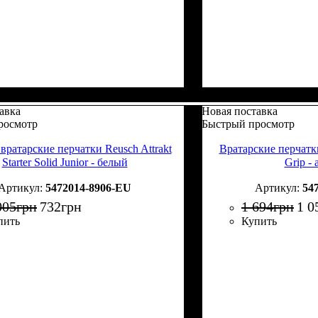
авка
Новая поставка
росмотр
Быстрый просмотр
вратарские перчатки Reusch Attrakt
Вратарские перчатки 
Starter Solid Junior - белый
Grip -
5472014-8906-EU
54
005
грн
732
грн
1 694
грн
1 0
пить
Купить