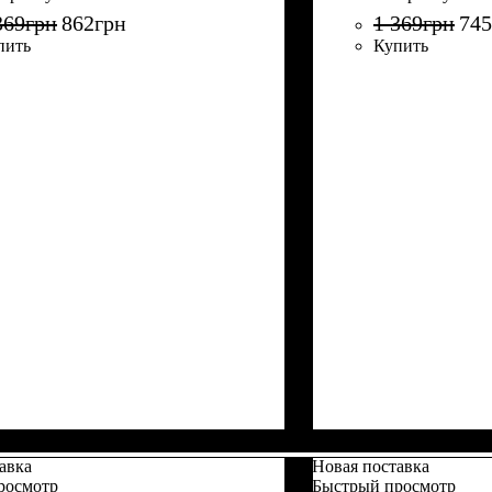
369
грн
862
грн
1 369
грн
745
пить
Купить
авка
Новая поставка
росмотр
Быстрый просмотр