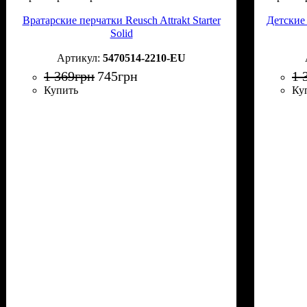
Вратарские перчатки Reusch Attrakt Starter
Детские 
Solid
5470514-2210-EU
1 369
грн
745
грн
1 
Купить
Ку