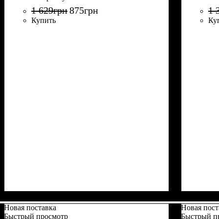
1 629
грн
875
грн
1 
Купить
Ку
Новая поставка
Новая пост
Быстрый просмотр
Быстрый п