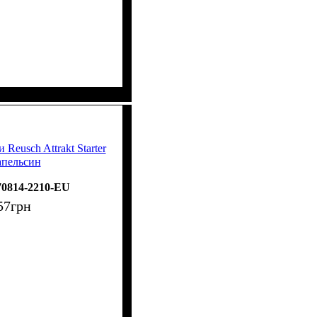
Reusch Attrakt Starter
 апельсин
70814-2210-EU
57
грн