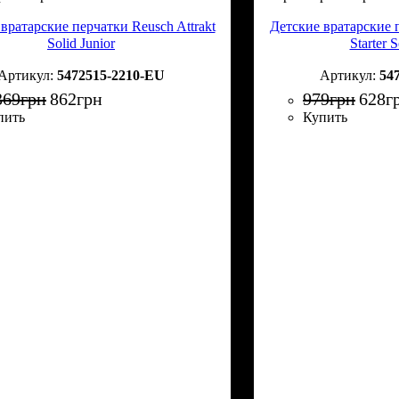
вратарские перчатки Reusch Attrakt
Детские вратарские п
Solid Junior
Starter S
5472515-2210-EU
54
369
грн
862
грн
979
грн
628
г
пить
Купить