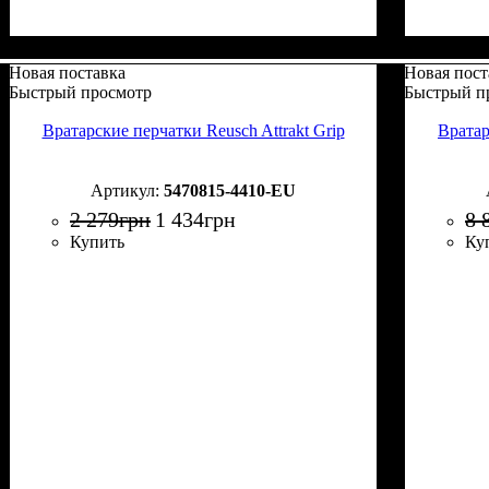
Новая поставка
Новая пост
Быстрый просмотр
Быстрый п
Вратарские перчатки Reusch Attrakt Grip
Вратар
5470815-4410-EU
2 279
грн
1 434
грн
8 
Купить
Ку