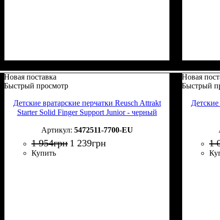
Новая поставка
Новая пост
Быстрый просмотр
Быстрый п
Детские вратарские перчатки Reusch Attrakt
Детские 
Starter Solid Finger Support Junior - черный
5472511-7700-EU
1 954
грн
1 239
грн
1 
Купить
Ку