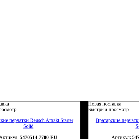
авка
Новая поставка
росмотр
Быстрый просмотр
кие перчатки Reusch Attrakt Starter
Вратарские перчатки 
Solid
S
5470514-7700-EU
54