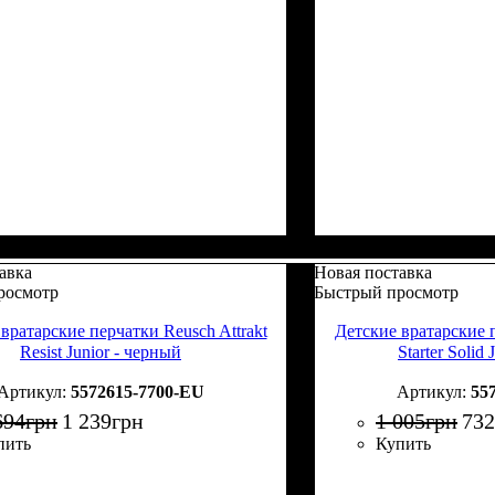
авка
Новая поставка
росмотр
Быстрый просмотр
вратарские перчатки Reusch Attrakt
Детские вратарские п
Resist Junior - черный
Starter Solid
5572615-7700-EU
55
694
грн
1 239
грн
1 005
грн
732
пить
Купить