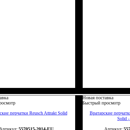
авка
Новая поставка
росмотр
Быстрый просмотр
кие перчатки Reusch Attrakt Solid
Вратарские перчатки 
Solid 
5570515-2014-EU
55