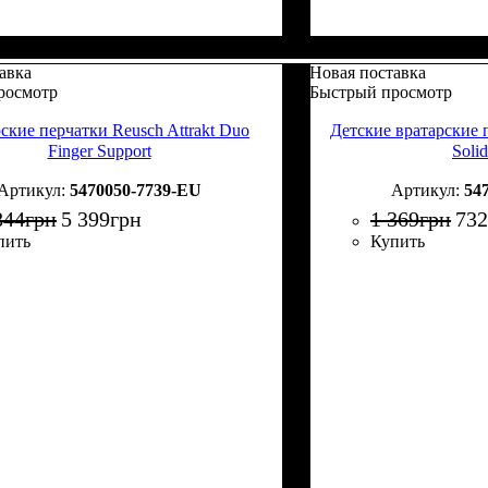
авка
Новая поставка
росмотр
Быстрый просмотр
ские перчатки Reusch Attrakt Duo
Детские вратарские п
Finger Support
Solid
5470050-7739-EU
54
844
грн
5 399
грн
1 369
грн
732
пить
Купить