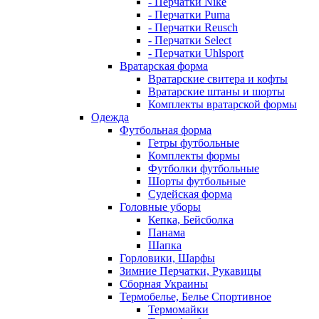
- Перчатки Nike
- Перчатки Puma
- Перчатки Reusch
- Перчатки Select
- Перчатки Uhlsport
Вратарская форма
Вратарские свитера и кофты
Вратарские штаны и шорты
Комплекты вратарской формы
Одежда
Футбольная форма
Гетры футбольные
Комплекты формы
Футболки футбольные
Шорты футбольные
Судейская форма
Головные уборы
Кепка, Бейсболка
Панама
Шапка
Горловики, Шарфы
Зимние Перчатки, Рукавицы
Сборная Украины
Термобелье, Белье Спортивное
Термомайки