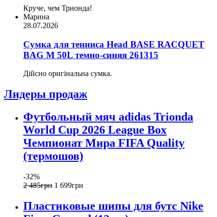
Круче, чем Трионда!
Марина
28.07.2026
Сумка для тенниса Head BASE RACQUET
BAG M 50L темно-синяя 261315
Дійсно оригінальна сумка.
Лидеры продаж
Футбольный мяч adidas Trionda
World Cup 2026 League Box
Чемпионат Мира FIFA Quality
(термошов)
-32%
2 485
грн
1 699
грн
Пластиковые шипы для бутс Nike