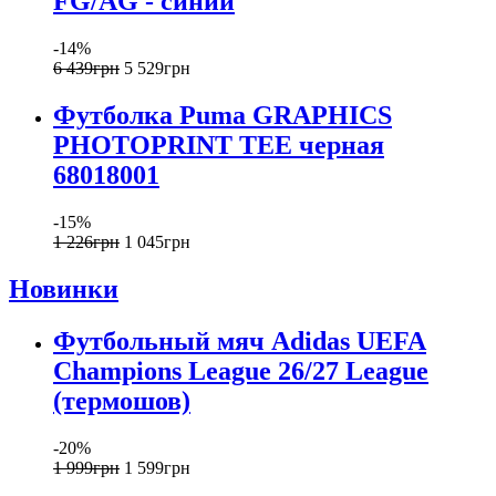
FG/AG - синий
-14%
6 439
грн
5 529
грн
Футболка Puma GRAPHICS
PHOTOPRINT TEE черная
68018001
-15%
1 226
грн
1 045
грн
Новинки
Футбольный мяч Adidas UEFA
Champions League 26/27 League
(термошов)
-20%
1 999
грн
1 599
грн