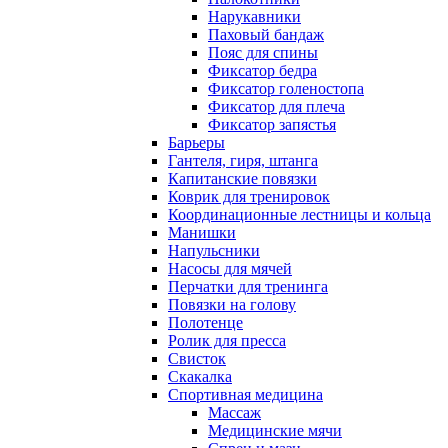
Нарукавники
Паховый бандаж
Пояс для спины
Фиксатор бедра
Фиксатор голеностопа
Фиксатор для плеча
Фиксатор запястья
Барьеры
Гантеля, гиря, штанга
Капитанские повязки
Коврик для тренировок
Координационные лестницы и кольца
Манишки
Напульсники
Насосы для мячей
Перчатки для тренинга
Повязки на голову
Полотенце
Ролик для пресса
Свисток
Скакалка
Спортивная медицина
Массаж
Медицинские мячи