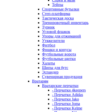
Спреи и мази
Тейпы
Спортивные бутылки
Степ-платформа
Тактическая доска
Тренировочный инвентарь
Турник
Угловой флажок
Упоры для отжиманий
Утяжелители
Фитбол
Фишки и конусы
Футбольные ворота
Футбольные щитки
Халаты
Шипы для бутс
Эспандер
Сувенирная продукция
Вратарям
Вратарские перчатки
- Перчатки 4keepers
- Перчатки Adidas
- Перчатки Jako
- Перчатки Joma
- Перчатки Kelme