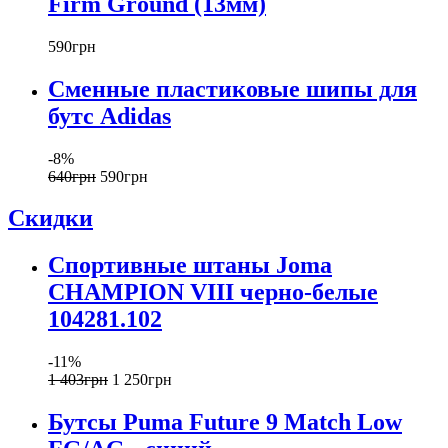
Firm Ground (13мм)
590
грн
Сменные пластиковые шипы для
бутс Adidas
-8%
640
грн
590
грн
Скидки
Спортивные штаны Joma
CHAMPION VIII черно-белые
104281.102
-11%
1 403
грн
1 250
грн
Бутсы Puma Future 9 Match Low