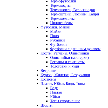
Термофутболки
Термокофты
Термошорты, Велосипедки
Термоштаны, Лосины, Капри
Термокомплект
Нижнее белье
Футболки, Майки
Майки
Поло
Рубашки
Футболки
Футболки с длинным рукавом
Кофты, Регланы, Олимпийки
Олимпийки (мастерки)
Регланы и свитшоты
Толстовки и худи
Ветровки
Куртки, Жилетки, Безрукавки
Костюмы
Платья, Юбки, Боди, Топы
Боди
Платья
Юбки
Топы спортивные
Шорты