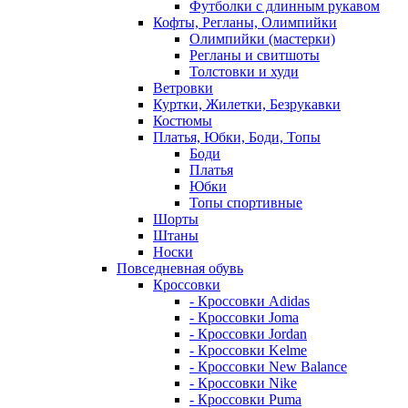
Футболки с длинным рукавом
Кофты, Регланы, Олимпийки
Олимпийки (мастерки)
Регланы и свитшоты
Толстовки и худи
Ветровки
Куртки, Жилетки, Безрукавки
Костюмы
Платья, Юбки, Боди, Топы
Боди
Платья
Юбки
Топы спортивные
Шорты
Штаны
Носки
Повседневная обувь
Кроссовки
- Кроссовки Adidas
- Кроссовки Joma
- Кроссовки Jordan
- Кроссовки Kelme
- Кроссовки New Balance
- Кроссовки Nike
- Кроссовки Puma