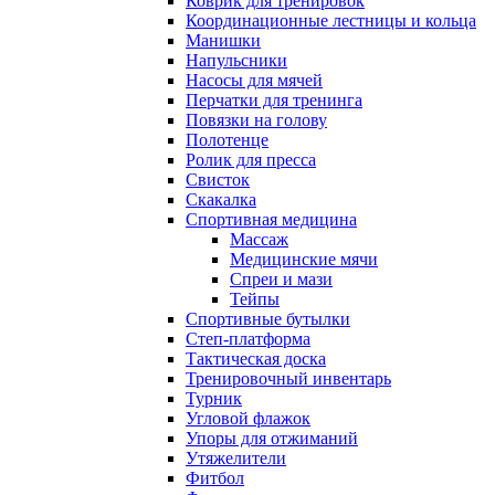
Коврик для тренировок
Координационные лестницы и кольца
Манишки
Напульсники
Насосы для мячей
Перчатки для тренинга
Повязки на голову
Полотенце
Ролик для пресса
Свисток
Скакалка
Спортивная медицина
Массаж
Медицинские мячи
Спреи и мази
Тейпы
Спортивные бутылки
Степ-платформа
Тактическая доска
Тренировочный инвентарь
Турник
Угловой флажок
Упоры для отжиманий
Утяжелители
Фитбол