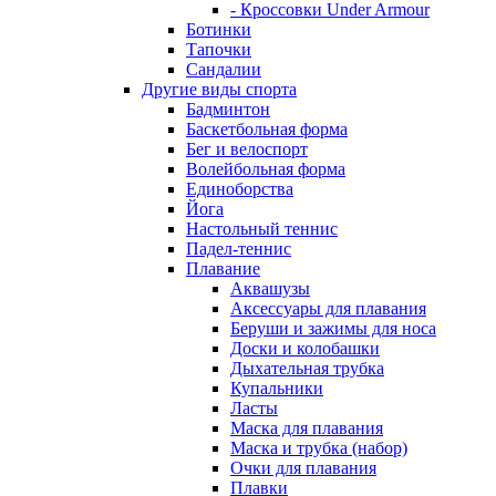
- Кроссовки Under Armour
Ботинки
Тапочки
Сандалии
Другие виды спорта
Бадминтон
Баскетбольная форма
Бег и велоспорт
Волейбольная форма
Единоборства
Йога
Настольный теннис
Падел-теннис
Плавание
Аквашузы
Аксессуары для плавания
Беруши и зажимы для носа
Доски и колобашки
Дыхательная трубка
Купальники
Ласты
Маска для плавания
Маска и трубка (набор)
Очки для плавания
Плавки