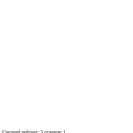
Средний рейтинг:
5
,отзывов:
1