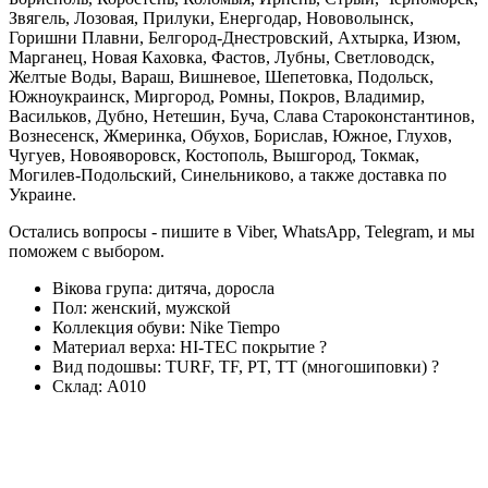
Звягель, Лозовая, Прилуки, Енергодар, Нововолынск,
Горишни Плавни, Белгород-Днестровский, Ахтырка, Изюм,
Марганец, Новая Каховка, Фастов, Лубны, Светловодск,
Желтые Воды, Вараш, Вишневое, Шепетовка, Подольск,
Южноукраинск, Миргород, Ромны, Покров, Владимир,
Васильков, Дубно, Нетешин, Буча, Слава Староконстантинов,
Вознесенск, Жмеринка, Обухов, Борислав, Южное, Глухов,
Чугуев, Новояворовск, Костополь, Вышгород, Токмак,
Могилев-Подольский, Синельниково, а также доставка по
Украине.
Остались вопросы - пишите в Viber, WhatsApp, Telegram, и мы
поможем с выбором.
Вікова група:
дитяча, доросла
Пол:
женский, мужской
Коллекция обуви:
Nike Tiempo
Материал верха:
HI-TEC покрытие
?
Вид подошвы:
TURF, TF, PT, TT (многошиповки)
?
Склад:
А010