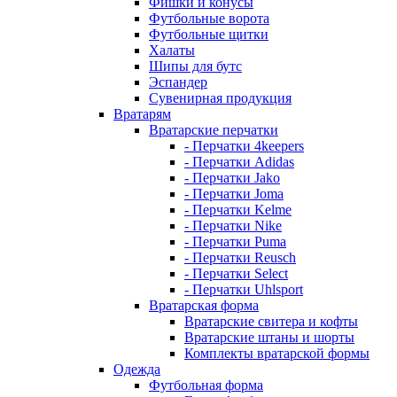
Фишки и конусы
Футбольные ворота
Футбольные щитки
Халаты
Шипы для бутс
Эспандер
Сувенирная продукция
Вратарям
Вратарские перчатки
- Перчатки 4keepers
- Перчатки Adidas
- Перчатки Jako
- Перчатки Joma
- Перчатки Kelme
- Перчатки Nike
- Перчатки Puma
- Перчатки Reusch
- Перчатки Select
- Перчатки Uhlsport
Вратарская форма
Вратарские свитера и кофты
Вратарские штаны и шорты
Комплекты вратарской формы
Одежда
Футбольная форма