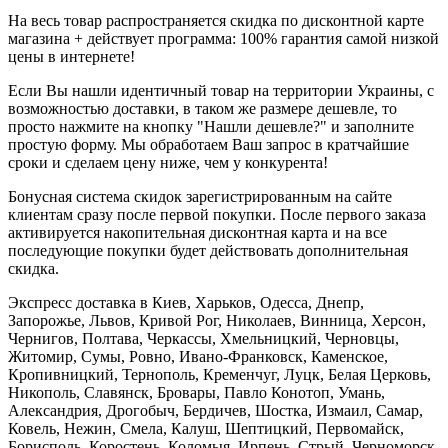
На весь товар распространяется скидка по дисконтной карте
магазина + действует программа: 100% гарантия самой низкой
цены в интернете!
Если Вы нашли идентичный товар на территории Украины, с
возможностью доставки, в таком же размере дешевле, то
просто нажмите на кнопку "Нашли дешевле?" и заполните
простую форму. Мы обработаем Ваш запрос в кратчайшие
сроки и сделаем цену ниже, чем у конкурента!
Бонусная система скидок зарегистрированным на сайте
клиентам сразу после первой покупки. После первого заказа
активируется накопительная дисконтная карта и на все
последующие покупки будет действовать дополнительная
скидка.
Экспресс доставка в Киев, Харьков, Одесса, Днепр,
Запорожье, Львов, Кривой Рог, Николаев, Винница, Херсон,
Чернигов, Полтава, Черкассы, Хмельницкий, Черновцы,
Житомир, Сумы, Ровно, Ивано-Франковск, Каменское,
Кропивницкий, Тернополь, Кременчуг, Луцк, Белая Церковь,
Никополь, Славянск, Бровары, Павло Конотоп, Умань,
Александрия, Дрогобыч, Бердичев, Шостка, Измаил, Самар,
Ковель, Нежин, Смела, Калуш, Шептицкий, Первомайск,
Борисполь, Коростень, Коломыя, Ирпень, Стрый, Черноморск,