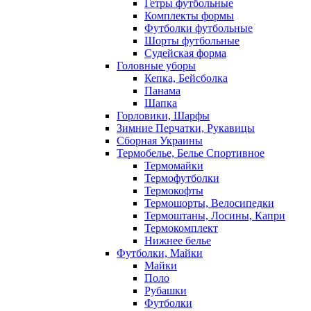
Гетры футбольные
Комплекты формы
Футболки футбольные
Шорты футбольные
Судейская форма
Головные уборы
Кепка, Бейсболка
Панама
Шапка
Горловики, Шарфы
Зимние Перчатки, Рукавицы
Сборная Украины
Термобелье, Белье Спортивное
Термомайки
Термофутболки
Термокофты
Термошорты, Велосипедки
Термоштаны, Лосины, Капри
Термокомплект
Нижнее белье
Футболки, Майки
Майки
Поло
Рубашки
Футболки