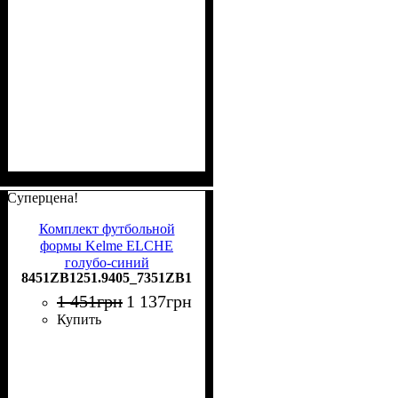
Суперцена!
Комплект футбольной
формы Kelme ELCHE
голубо-синий
8451ZB1251.9405_7351ZB1255.9481
8451ZB1251.9405_7351ZB1255.9481
1 451
грн
1 137
грн
Купить