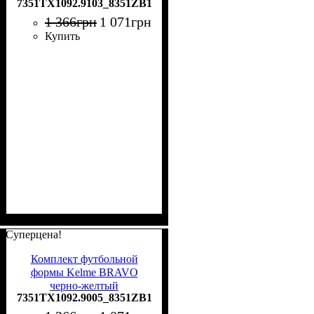
7351TX1092.9103_8351ZB1143.9000
7351TX1092.9103_8351ZB1143.9000
1 366
грн
1 071
грн
Купить
Суперцена!
Комплект футбольной
формы Kelme BRAVO
черно-желтый
7351TX1092.9005_8351ZB1143.9000
7351TX1092.9005_8351ZB1143.9000