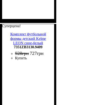
Суперцена!
Комплект футбольной
формы детский Kelme
LEON сине-белый
7351ZB3130.9409
7351ZB3130.9409
928
грн
727
грн
Купить