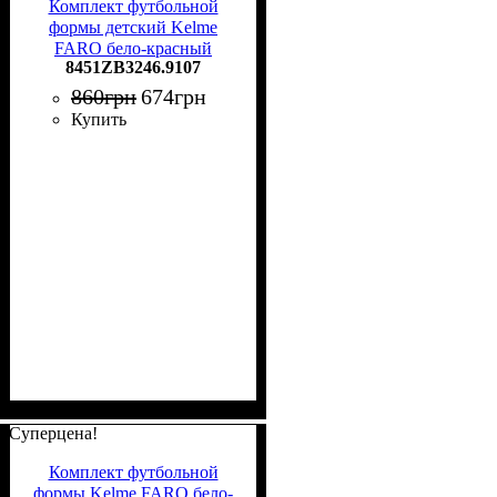
Комплект футбольной
формы детский Kelme
FARO бело-красный
8451ZB3246.9107
8451ZB3246.9107
860
грн
674
грн
Купить
Суперцена!
Комплект футбольной
формы Kelme FARO бело-