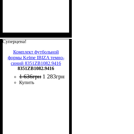
Суперцена!
Комплект футбольной
формы Kelme IBIZA темно-
синий 8351ZB1082.9416
8351ZB1082.9416
1 636
грн
1 283
грн
Купить