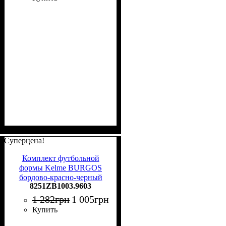
Суперцена!
Комплект футбольной
формы Kelme BURGOS
бордово-красно-черный
8251ZB1003.9603
8251ZB1003.9603
1 282
грн
1 005
грн
Купить