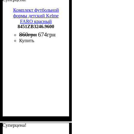
Комплект футбольной
формы детский Kelme
FARO красный
8451ZB3246.9600
8451ZB3246.9600
860
грн
674
грн
Купить
Суперцена!