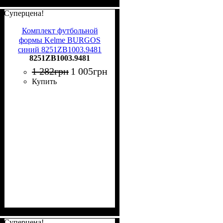
Суперцена!
Комплект футбольной
формы Kelme BURGOS
синий 8251ZB1003.9481
8251ZB1003.9481
1 282
грн
1 005
грн
Купить
Суперцена!