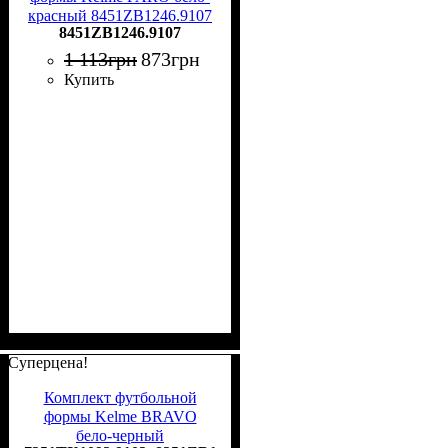
красный 8451ZB1246.9107
8451ZB1246.9107
1 113
грн
873
грн
Купить
Суперцена!
Комплект футбольной
формы Kelme BRAVO
бело-черный