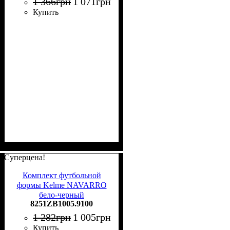
1 366
грн
1 071
грн
Купить
Суперцена!
Комплект футбольной
формы Kelme NAVARRO
бело-черный
8251ZB1005.9100
8251ZB1005.9100
1 282
грн
1 005
грн
Купить