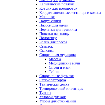
Капитанские повязки
Коврик для тренировок
Координационные лестницы и кольца
Манишки
Напульсники
Насосы для мячей
Перчатки для тренинга
Повязки на голову
Полотенце
Ролик для пресса
Свисток
Скакалка
Спортивная медицина
Массаж
Медицинские мячи
Спреи и мази
Тейпы
Спортивные бутылки
Степ-платформа
Тактическая доска
Тренировочный инвентарь
Турник
Угловой флажок
Упоры для отжиманий