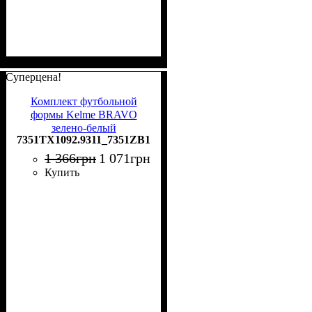
Суперцена!
Комплект футбольной
формы Kelme BRAVO
зелено-белый
7351TX1092.9311_7351ZB1255.9311
7351TX1092.9311_7351ZB1255.9311
1 366
грн
1 071
грн
Купить