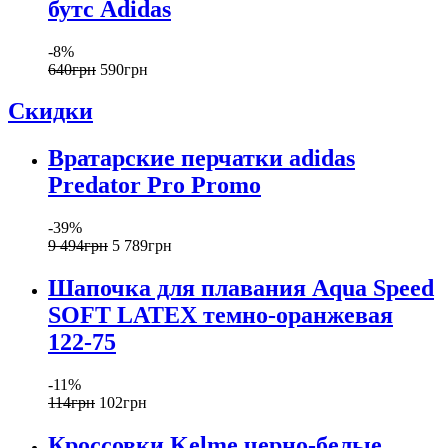
бутс Adidas
-8%
640
грн
590
грн
Скидки
Вратарские перчатки adidas
Predator Pro Promo
-39%
9 494
грн
5 789
грн
Шапочка для плавания Aqua Speed
SOFT LATEX темно-оранжевая
122-75
-11%
114
грн
102
грн
Кроссовки Kelme черно-белые