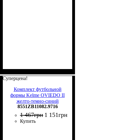
Суперцена!
Комплект футбольной
формы Kelme OVIEDO II
желто-темно-синий
8551ZB11082.9716
8551ZB11082.9716
1 467
грн
1 151
грн
Купить