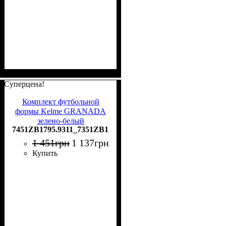
Суперцена!
Комплект футбольной
формы Kelme GRANADA
зелено-белый
7451ZB1795.9311_7351ZB1255.9311
7451ZB1795.9311_7351ZB1255.9311
1 451
грн
1 137
грн
Купить