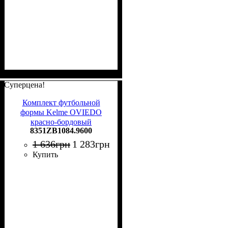
Суперцена!
Комплект футбольной
формы Kelme OVIEDO
красно-бордовый
8351ZB1084.9600
8351ZB1084.9600
1 636
грн
1 283
грн
Купить