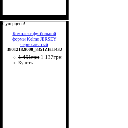
Суперцена!
Комплект футбольной
формы Kelme JERSEY
черно-желтый
3801218.9000_8351ZB1143.9000
3801218.9000_8351ZB1143.9000
1 451
грн
1 137
грн
Купить