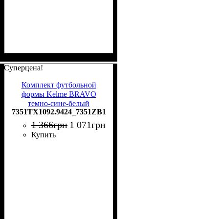
Суперцена!
Комплект футбольной
формы Kelme BRAVO
темно-сине-белый
7351TX1092.9424_7351ZB1255.9416
7351TX1092.9424_7351ZB1255.9416
1 366
грн
1 071
грн
Купить