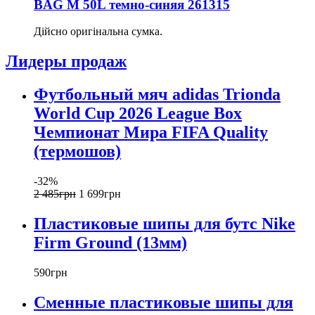
BAG M 50L темно-синяя 261315
Дійсно оригінальна сумка.
Лидеры продаж
Футбольный мяч adidas Trionda
World Cup 2026 League Box
Чемпионат Мира FIFA Quality
(термошов)
-32%
2 485
грн
1 699
грн
Пластиковые шипы для бутс Nike
Firm Ground (13мм)
590
грн
Сменные пластиковые шипы для