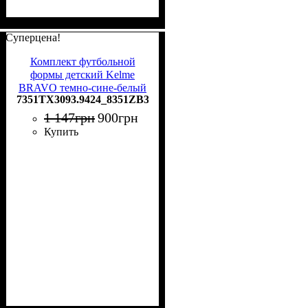
Суперцена!
Комплект футбольной
формы детский Kelme
BRAVO темно-сине-белый
7351TX3093.9424_8351ZB3143.9416
7351TX3093.9424_8351ZB3143.9416
1 147
грн
900
грн
Купить