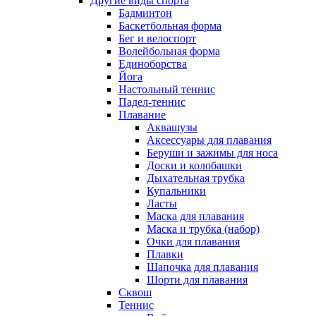
Другие виды спорта
Бадминтон
Баскетбольная форма
Бег и велоспорт
Волейбольная форма
Единоборства
Йога
Настольный теннис
Падел-теннис
Плавание
Аквашузы
Аксессуары для плавания
Беруши и зажимы для носа
Доски и колобашки
Дыхательная трубка
Купальники
Ласты
Маска для плавания
Маска и трубка (набор)
Очки для плавания
Плавки
Шапочка для плавания
Шорти для плавания
Сквош
Теннис