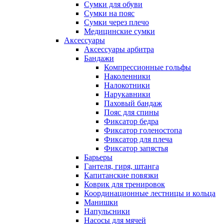
Сумки для обуви
Сумки на пояс
Сумки через плечо
Медицинские сумки
Аксессуары
Аксессуары арбитра
Бандажи
Компрессионные гольфы
Наколенники
Налокотники
Нарукавники
Паховый бандаж
Пояс для спины
Фиксатор бедра
Фиксатор голеностопа
Фиксатор для плеча
Фиксатор запястья
Барьеры
Гантеля, гиря, штанга
Капитанские повязки
Коврик для тренировок
Координационные лестницы и кольца
Манишки
Напульсники
Насосы для мячей