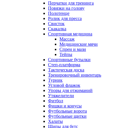
Перчатки для тренинга
Повязки на голову
Полотенце
Ролик для пресса
Свисток
Скакалка
Спортивная медицина
Массаж
Медицинские мячи
Спреи и мази
Тейпы
Спортивные бутылки
Степ-платформа
Тактическая доска
Тренировочный инвентарь
Турник
Угловой флажок
Упоры для отжиманий
Утяжелители
Фитбол
Фишки и конусы
Футбольные ворота
Футбольные щитки
Халаты
Шипы для бутс