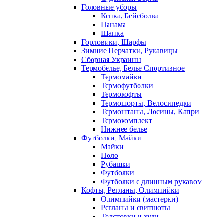
Головные уборы
Кепка, Бейсболка
Панама
Шапка
Горловики, Шарфы
Зимние Перчатки, Рукавицы
Сборная Украины
Термобелье, Белье Спортивное
Термомайки
Термофутболки
Термокофты
Термошорты, Велосипедки
Термоштаны, Лосины, Капри
Термокомплект
Нижнее белье
Футболки, Майки
Майки
Поло
Рубашки
Футболки
Футболки с длинным рукавом
Кофты, Регланы, Олимпийки
Олимпийки (мастерки)
Регланы и свитшоты
Толстовки и худи