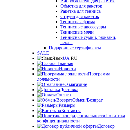
Виброгаситель для ракеток
Обмотка для ракеток
Ракетка для тенниса
Струна для ракеток
Теннисная форма
Теннисные аксессуары
Теннисные мячи
Теннисные сумки, рюкзаки,
чехлы
Подарочные сертификаты
SALE
Язык
UA
RU
Главная
Новости
Программа
лояльности
О магазине
Доставка
Оплата
Обмен/Возврат
Размеры
Контакты
Политика
конфиденциальности
Договор