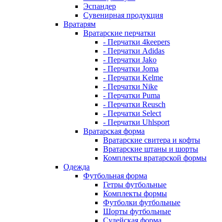
Эспандер
Сувенирная продукция
Вратарям
Вратарские перчатки
- Перчатки 4keepers
- Перчатки Adidas
- Перчатки Jako
- Перчатки Joma
- Перчатки Kelme
- Перчатки Nike
- Перчатки Puma
- Перчатки Reusch
- Перчатки Select
- Перчатки Uhlsport
Вратарская форма
Вратарские свитера и кофты
Вратарские штаны и шорты
Комплекты вратарской формы
Одежда
Футбольная форма
Гетры футбольные
Комплекты формы
Футболки футбольные
Шорты футбольные
Судейская форма