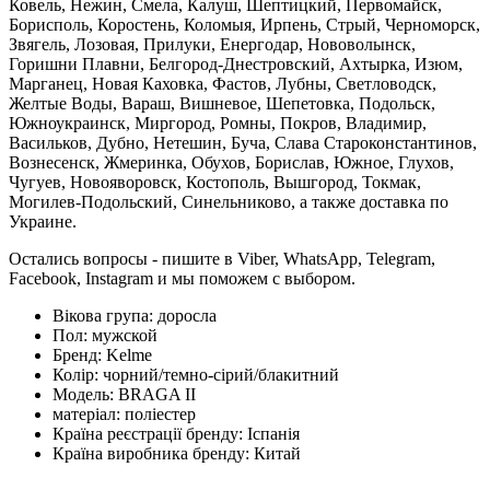
Ковель, Нежин, Смела, Калуш, Шептицкий, Первомайск,
Борисполь, Коростень, Коломыя, Ирпень, Стрый, Черноморск,
Звягель, Лозовая, Прилуки, Енергодар, Нововолынск,
Горишни Плавни, Белгород-Днестровский, Ахтырка, Изюм,
Марганец, Новая Каховка, Фастов, Лубны, Светловодск,
Желтые Воды, Вараш, Вишневое, Шепетовка, Подольск,
Южноукраинск, Миргород, Ромны, Покров, Владимир,
Васильков, Дубно, Нетешин, Буча, Слава Староконстантинов,
Вознесенск, Жмеринка, Обухов, Борислав, Южное, Глухов,
Чугуев, Новояворовск, Костополь, Вышгород, Токмак,
Могилев-Подольский, Синельниково, а также доставка по
Украине.
Остались вопросы - пишите в Viber, WhatsApp, Telegram,
Facebook, Instagram и мы поможем с выбором.
Вікова група:
доросла
Пол:
мужской
Бренд:
Kelme
Колір:
чорний/темно-сірий/блакитний
Модель:
BRAGA II
матеріал:
поліестер
Країна реєстрації бренду:
Іспанія
Країна виробника бренду:
Китай