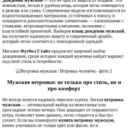
Дождевик мужской
— это не просто защита от осадков. Это
компактная, легкая и удобная вещь, которая легко помещается
в рюкзак или сумку. Современные модели изготавливаются из
водоотталкивающих материалов, устойчивых к износу, и
оснащаются дополнительными элементами — капюшонами с
утяжками, ветрозащитными клапанами, молниями с
влагостойкой пропиткой. Выбирая
плащ дождевик мужской
,
вы получаете надежную защиту и современный дизайн,
который легко сочетается с повседневной одеждой.
Магазин
Футбол Стайл
предлагает широкий выбор
дождевиков, среди которых каждый мужчина найдет вариант
под свой стиль и потребности.
Мужские ветровки: не только про стиль, но и
про комфорт
Не всегда хочется надевать тяжелую куртку. Легкая
ветровка
мужская
— оптимальный выбор на межсезонье или
прохладные летние вечера. Она защищает от порывистого
ветра, позволяет коже дышать, легко стирается и быстро
сохнет. Если вы планируете
купить ветровку мужскую
,
важно учитывать не только цвет или фасон, но и