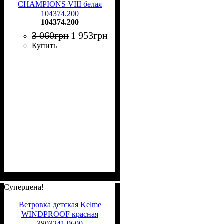
CHAMPIONS VIII белая
104374.200
104374.200
3 060
грн
1 953
грн
Купить
Суперцена!
Ветровка детская Kelme
WINDPROOF красная
3803241.9600