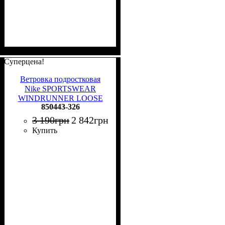
Суперцена!
Ветровка подростковая
Nike SPORTSWEAR
WINDRUNNER LOOSE
850443-326
HIP-LENGTH оливково-
светло-зеленая 850443-326
3 190
грн
2 842
грн
Купить