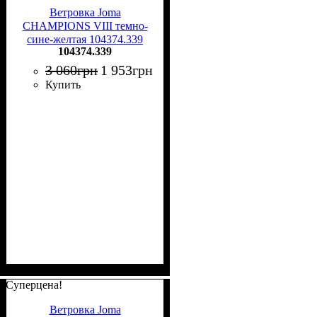
Ветровка Joma
CHAMPIONS VIII темно-
сине-желтая 104374.339
104374.339
3 060
грн
1 953
грн
Купить
Суперцена!
Ветровка Joma