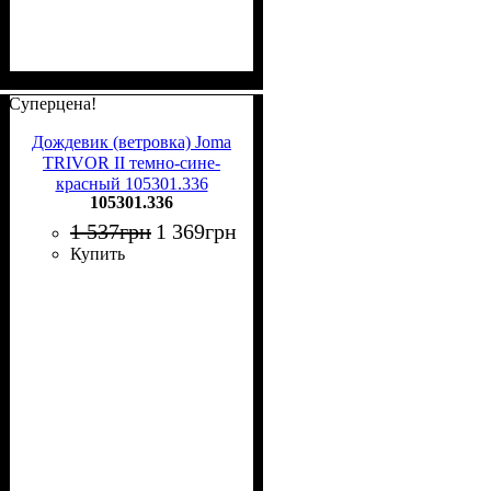
Суперцена!
Дождевик (ветровка) Joma
TRIVOR II темно-сине-
красный 105301.336
105301.336
1 537
грн
1 369
грн
Купить