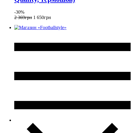
-30%
2 369
грн
1 650
грн