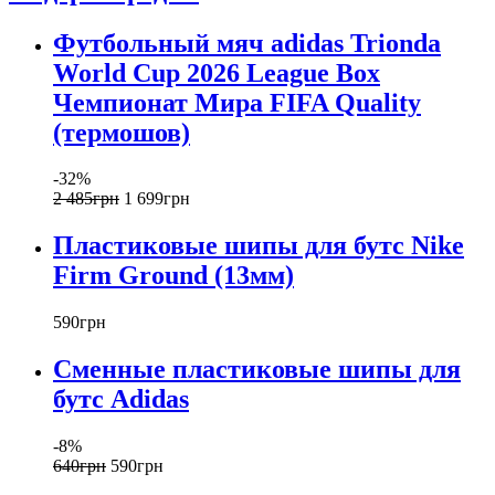
Футбольный мяч adidas Trionda
World Cup 2026 League Box
Чемпионат Мира FIFA Quality
(термошов)
-32%
2 485
грн
1 699
грн
Пластиковые шипы для бутс Nike
Firm Ground (13мм)
590
грн
Сменные пластиковые шипы для
бутс Adidas
-8%
640
грн
590
грн