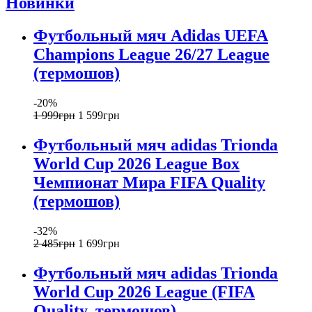
Новинки
Футбольный мяч Adidas UEFA
Champions League 26/27 League
(термошов)
-20%
1 999
грн
1 599
грн
Футбольный мяч adidas Trionda
World Cup 2026 League Box
Чемпионат Мира FIFA Quality
(термошов)
-32%
2 485
грн
1 699
грн
Футбольный мяч adidas Trionda
World Cup 2026 League (FIFA
Quality, термошов)