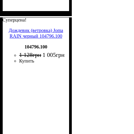
Суперцена!
Дождевик (ветровка) Joma
RAIN черный 104796.100
104796.100
1 128
грн
1 005
грн
Купить