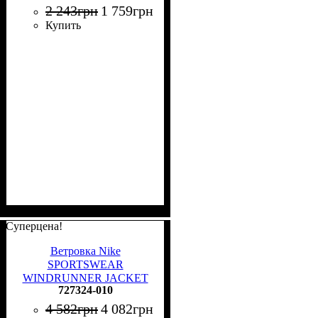
2 243
грн
1 759
грн
Купить
Суперцена!
Ветровка Nike
SPORTSWEAR
WINDRUNNER JACKET
727324-010
черная 727324-010
4 582
грн
4 082
грн