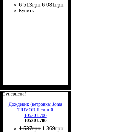
6 513
грн
6 081
грн
Купить
Суперцена!
Дождевик (ветровка) Joma
TRIVOR II синий
105301.700
105301.700
1 537
грн
1 369
грн