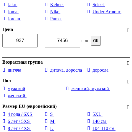
Jako
Kelme
Select
Joma
Nike
Under Armour
Jordan
Puma
Цена
—
грн
ОК
Возрастная группа
дитяча
дитяча, доросла
доросла
Пол
мужской
женский, мужской
женский
Размер EU (европейский)
4 года / 6XS
S
5XL
6 лет / 5XS
M
140 см
8 лет / 4XS
L
104-110 см