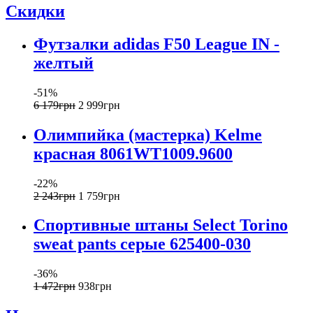
Скидки
Футзалки adidas F50 League IN -
желтый
-51%
6 179
грн
2 999
грн
Олимпийка (мастерка) Kelme
красная 8061WT1009.9600
-22%
2 243
грн
1 759
грн
Спортивные штаны Select Torino
sweat pants серые 625400-030
-36%
1 472
грн
938
грн