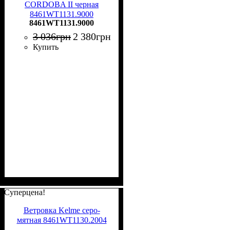
CORDOBA II черная
8461WT1131.9000
8461WT1131.9000
3 036
грн
2 380
грн
Купить
Суперцена!
Ветровка Kelme серо-
мятная 8461WT1130.2004