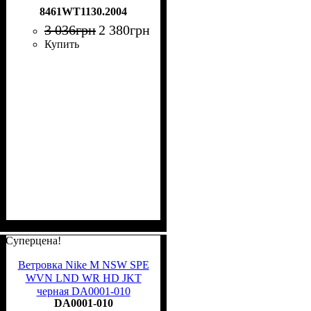
8461WT1130.2004
3 036
грн
2 380
грн
Купить
Суперцена!
Ветровка Nike M NSW SPE
WVN LND WR HD JKT
черная DA0001-010
DA0001-010