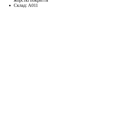
жорсткі покриття
Склад:
А011