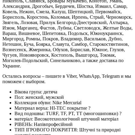
Никополь, Славянск, Бровары Мукачево, Конотоп, Умань,
Александрия, Дрогобыч, Бердичев, Шостка, Измаил, Самар,
Ковель, Нежин, Смела, Калуш, Шептицкий, Первомайск,
Борисполь, Коростень, Коломыя, Ирпень, Стрый, Черноморск,
Звягель, Лозовая, Прилук Белгород-Днестровский, Ахтырка,
Изюм, Марганец, Фастов, Лубны, Светловодск, Желтые Воды,
Вараш, Вишневое, Шепетовка, Подольск, Южноукраинск,
Миргород, Ромны, Покров, Владимир, Васильков, Дубно,
Нетешин, Буча, Боярка, Славута, Самбор, Старокостянтинов,
Вознесенск, Жмеринка, Обухов, Борислав, Южное, Глухов,
Чугуев, Новояворовск, Костополь, Вышгород, Токмак,
Могилев-Подольский, Синельниково, а также доставка по
Украине.
Остались вопросы – пишите в Viber, WhatsApp, Telegram и мы
поможем с выбором.
Вікова група:
дитяча
Пол:
женский, мужской
Коллекция обуви:
Nike Mercurial
Материал верха:
HI-TEC покрытие
?
Вид подошвы:
TURF, TF, PT, TT (многошиповки)
?
матеріал:
Високотехнологічний штучний матеріал
РІВЕНЬ:
Напівпрофесійний
ТИП ІГРОВОГО ПОКРИТТЯ:
Штучні та природні