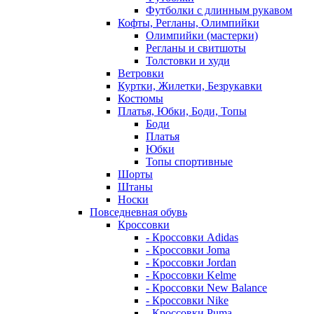
Футболки с длинным рукавом
Кофты, Регланы, Олимпийки
Олимпийки (мастерки)
Регланы и свитшоты
Толстовки и худи
Ветровки
Куртки, Жилетки, Безрукавки
Костюмы
Платья, Юбки, Боди, Топы
Боди
Платья
Юбки
Топы спортивные
Шорты
Штаны
Носки
Повседневная обувь
Кроссовки
- Кроссовки Adidas
- Кроссовки Joma
- Кроссовки Jordan
- Кроссовки Kelme
- Кроссовки New Balance
- Кроссовки Nike
- Кроссовки Puma