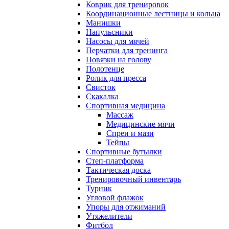
Коврик для тренировок
Координационные лестницы и кольца
Манишки
Напульсники
Насосы для мячей
Перчатки для тренинга
Повязки на голову
Полотенце
Ролик для пресса
Свисток
Скакалка
Спортивная медицина
Массаж
Медицинские мячи
Спреи и мази
Тейпы
Спортивные бутылки
Степ-платформа
Тактическая доска
Тренировочный инвентарь
Турник
Угловой флажок
Упоры для отжиманий
Утяжелители
Фитбол