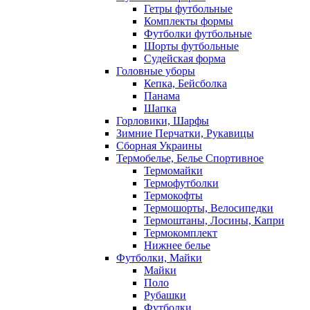
Гетры футбольные
Комплекты формы
Футболки футбольные
Шорты футбольные
Судейская форма
Головные уборы
Кепка, Бейсболка
Панама
Шапка
Горловики, Шарфы
Зимние Перчатки, Рукавицы
Сборная Украины
Термобелье, Белье Спортивное
Термомайки
Термофутболки
Термокофты
Термошорты, Велосипедки
Термоштаны, Лосины, Капри
Термокомплект
Нижнее белье
Футболки, Майки
Майки
Поло
Рубашки
Футболки