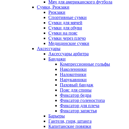
Мяч для американского футбола
Сумки, Рюкзаки
Рюкзаки
Спортивные сумки
Сумки для мячей
Сумки для обуви
Сумки на пояс
Сумки через плечо
Медицинские сумки
Аксессуары
Аксессуары арбитра
Бандажи
Компрессионные гольфы
Наколенники
Налокотники
Нарукавники
Паховый бандаж
Пояс для спины
Фиксатор бедра
Фиксатор голеностопа
Фиксатор для плеча
Фиксатор запястья
Барьеры
Гантеля, гиря, штанга
Капитанские повязки