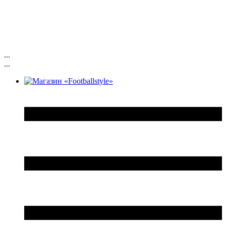
...
...