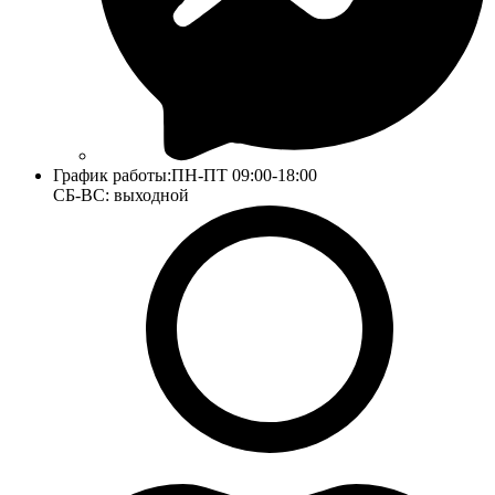
График работы:
ПН-ПТ 09:00-18:00
СБ-ВС: выходной