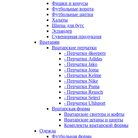
Фишки и конусы
Футбольные ворота
Футбольные щитки
Халаты
Шипы для бутс
Эспандер
Сувенирная продукция
Вратарям
Вратарские перчатки
- Перчатки 4keepers
- Перчатки Adidas
- Перчатки Jako
- Перчатки Joma
- Перчатки Kelme
- Перчатки Nike
- Перчатки Puma
- Перчатки Reusch
- Перчатки Select
- Перчатки Uhlsport
Вратарская форма
Вратарские свитера и кофты
Вратарские штаны и шорты
Комплекты вратарской формы
Одежда
Футбольная форма