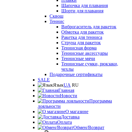
Плавки
Шапочка для плавания
Шорти для плавания
Сквош
Теннис
Виброгаситель для ракеток
Обмотка для ракеток
Ракетка для тенниса
Струна для ракеток
Теннисная форма
Теннисные аксессуары
Теннисные мячи
Теннисные сумки, рюкзаки,
чехлы
Подарочные сертификаты
SALE
Язык
UA
RU
Главная
Новости
Программа
лояльности
О магазине
Доставка
Оплата
Обмен/Возврат