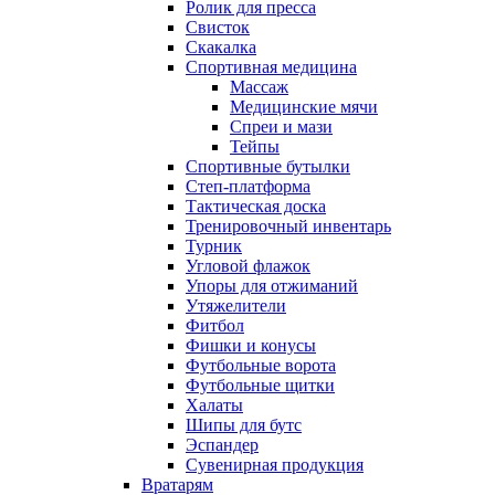
Ролик для пресса
Свисток
Скакалка
Спортивная медицина
Массаж
Медицинские мячи
Спреи и мази
Тейпы
Спортивные бутылки
Степ-платформа
Тактическая доска
Тренировочный инвентарь
Турник
Угловой флажок
Упоры для отжиманий
Утяжелители
Фитбол
Фишки и конусы
Футбольные ворота
Футбольные щитки
Халаты
Шипы для бутс
Эспандер
Сувенирная продукция
Вратарям