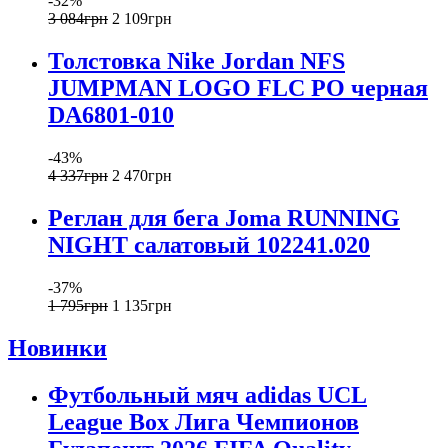
-32%
3 084
грн
2 109
грн
Толстовка Nike Jordan NFS
JUMPMAN LOGO FLC PO черная
DA6801-010
-43%
4 337
грн
2 470
грн
Реглан для бега Joma RUNNING
NIGHT салатовый 102241.020
-37%
1 795
грн
1 135
грн
Новинки
Футбольный мяч adidas UCL
League Box Лига Чемпионов