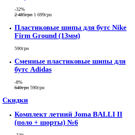
-32%
2 485
грн
1 699
грн
Пластиковые шипы для бутс Nike
Firm Ground (13мм)
590
грн
Сменные пластиковые шипы для
бутс Adidas
-8%
640
грн
590
грн
Скидки
Комплект летний Joma BALLI II
(поло + шорты) №6