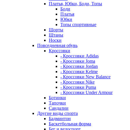
Платья, Юбки, Боди, Топы
Боди
Платья
Юбки
Топы спортивные
Шорты
Штаны
Носки
Повседневная обувь
Кроссовки
- Кроссовки Adidas
- Кроссовки Joma
- Кроссовки Jordan
- Кроссовки Kelme
- Кроссовки New Balance
- Кроссовки Nike
- Кроссовки Puma
- Кроссовки Under Armour
Ботинки
Тапочки
Сандалии
Другие виды спорта
Бадминтон
Баскетбольная форма
Бег и велоспорт