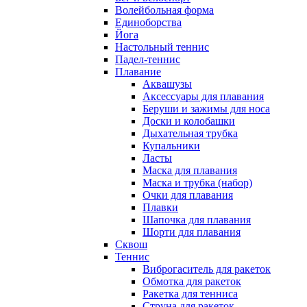
Волейбольная форма
Единоборства
Йога
Настольный теннис
Падел-теннис
Плавание
Аквашузы
Аксессуары для плавания
Беруши и зажимы для носа
Доски и колобашки
Дыхательная трубка
Купальники
Ласты
Маска для плавания
Маска и трубка (набор)
Очки для плавания
Плавки
Шапочка для плавания
Шорти для плавания
Сквош
Теннис
Виброгаситель для ракеток
Обмотка для ракеток
Ракетка для тенниса
Струна для ракеток