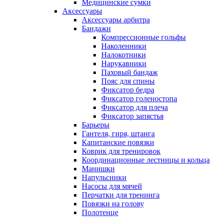
Медицинские сумки
Аксессуары
Аксессуары арбитра
Бандажи
Компрессионные гольфы
Наколенники
Налокотники
Нарукавники
Паховый бандаж
Пояс для спины
Фиксатор бедра
Фиксатор голеностопа
Фиксатор для плеча
Фиксатор запястья
Барьеры
Гантеля, гиря, штанга
Капитанские повязки
Коврик для тренировок
Координационные лестницы и кольца
Манишки
Напульсники
Насосы для мячей
Перчатки для тренинга
Повязки на голову
Полотенце