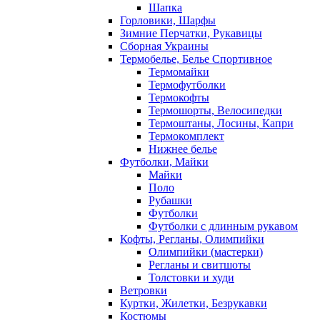
Шапка
Горловики, Шарфы
Зимние Перчатки, Рукавицы
Сборная Украины
Термобелье, Белье Спортивное
Термомайки
Термофутболки
Термокофты
Термошорты, Велосипедки
Термоштаны, Лосины, Капри
Термокомплект
Нижнее белье
Футболки, Майки
Майки
Поло
Рубашки
Футболки
Футболки с длинным рукавом
Кофты, Регланы, Олимпийки
Олимпийки (мастерки)
Регланы и свитшоты
Толстовки и худи
Ветровки
Куртки, Жилетки, Безрукавки
Костюмы