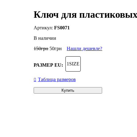
Ключ для пластиковых 
FS0071
В наличии
150
грн
50
грн
Нашли дешевле?
1SIZE
РАЗМЕР EU:
Таблица размеров
Купить