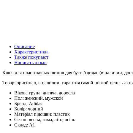
Описание
Характеристики
Также покупают
Написать отзыв
Ключ для пластиковых шипов для бутс Адидас (в наличии, доста
Товар: оригинал, в наличии, гарантия самой низкой цены - акц
Вікова група:
дитяча, доросла
Пол:
женский, мужской
Бренд:
Adidas
Колір:
чорний
Матеріал підошви:
пластик
Сезон:
весна, зима, літо, осінь
Склад:
А1