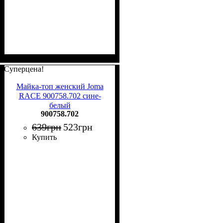
Суперцена!
Майка-топ женский Joma
RACE 900758.702 сине-
белый
900758.702
639
грн
523
грн
Купить