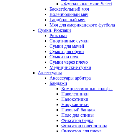
- Футзальные мячи Select
Баскетбольный мяч
Волейбольный мяч
Гандбольный мяч
Мяч для американского футбола
Сумки, Рюкзаки
Рюкзаки
Спортивные сумки
Сумки для мячей
Сумки для обуви
Сумки на пояс
Сумки через плечо
Медицинские сумки
Аксессуары
Аксессуары арбитра
Бандажи
Компрессионные гольфы
Наколенники
Налокотники
Нарукавники
Паховый бандаж
Пояс для спины
Фиксатор бедра
Фиксатор голеностопа
Фиксатор для плеча