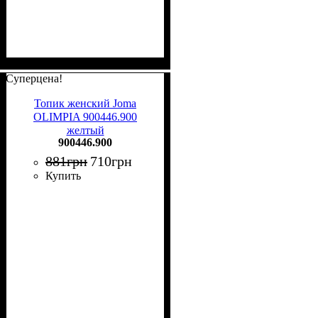
Суперцена!
Топик женский Joma
OLIMPIA 900446.900
желтый
900446.900
881
грн
710
грн
Купить