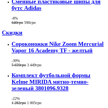
Сменные пластиковые шипы для
бутс Adidas
-8%
640
грн
590
грн
Скидки
Сороконожки Nike Zoom Mercurial
Vapor 16 Academy TF - желтый
-39%
5 659
грн
3 449
грн
Комплект футбольной формы
Kelme MIRIDA мятно-темно-
зеленый 3801096.9328
-22%
1 282
грн
1 005
грн