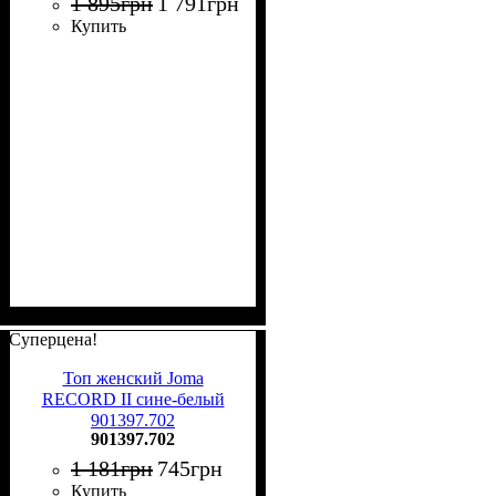
1 895
грн
1 791
грн
Купить
Суперцена!
Топ женский Joma
RECORD II сине-белый
901397.702
901397.702
1 181
грн
745
грн
Купить