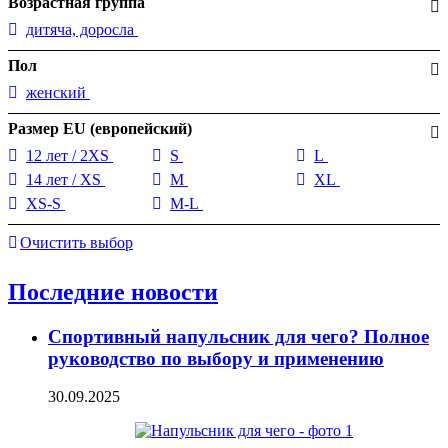
Возрастная группа
дитяча, доросла
Пол
женский
Размер EU (европейский)
12 лет / 2XS
S
L
14 лет / XS
M
XL
XS-S
M-L
Очистить выбор
Последние новости
Спортивный напульсник для чего? Полное
руководство по выбору и применению
30.09.2025