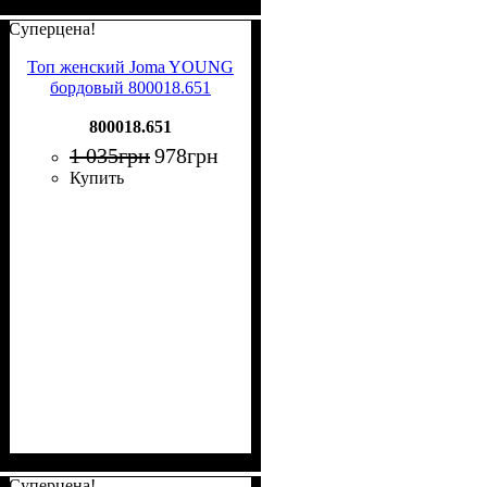
Суперцена!
Топ женский Joma YOUNG
бордовый 800018.651
800018.651
1 035
грн
978
грн
Купить
Суперцена!