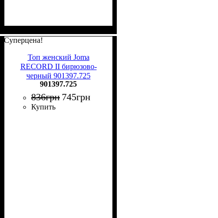
Суперцена!
Топ женский Joma
RECORD II бирюзово-
черный 901397.725
901397.725
836
грн
745
грн
Купить