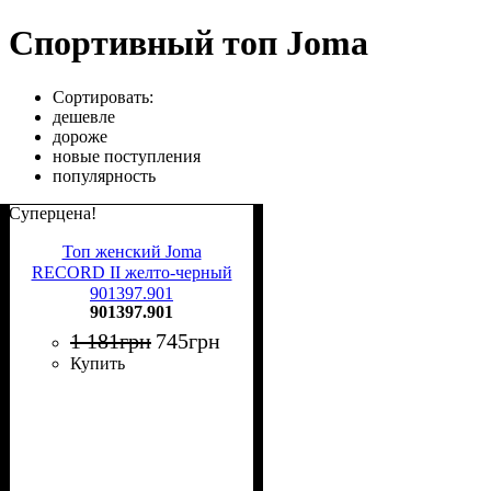
Спортивный топ Joma
Сортировать:
дешевле
дороже
новые поступления
популярность
Суперцена!
Топ женский Joma
RECORD II желто-черный
901397.901
901397.901
1 181
грн
745
грн
Купить