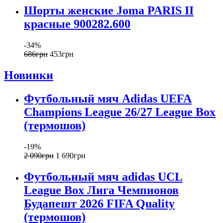
Шорты женские Joma PARIS II
красные 900282.600
-34%
686
грн
453
грн
Новинки
Футбольный мяч Adidas UEFA
Champions League 26/27 League Box
(термошов)
-19%
2 090
грн
1 690
грн
Футбольный мяч adidas UCL
League Box Лига Чемпионов
Будапешт 2026 FIFA Quality
(термошов)