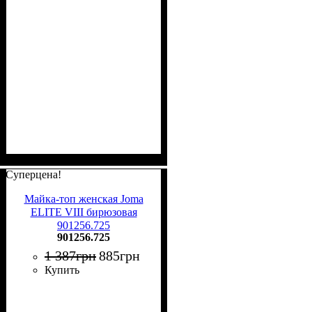
Суперцена!
Майка-топ женская Joma
ELITE VIII бирюзовая
901256.725
901256.725
1 387
грн
885
грн
Купить