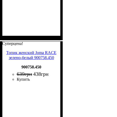
Суперцена!
Топик женский Joma RACE
зелено-белый 900758.450
900758.450
639
грн
438
грн
Купить