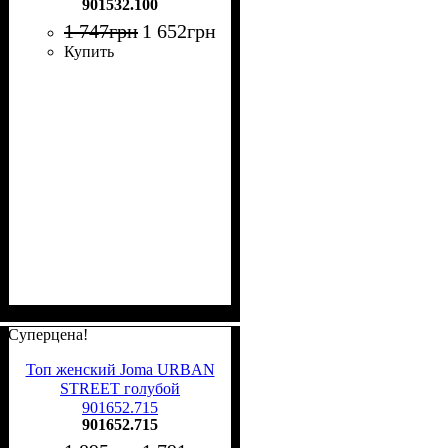
901532.100
1 747
грн
1 652
грн
Купить
Суперцена!
Топ женский Joma URBAN
STREET голубой
901652.715
901652.715