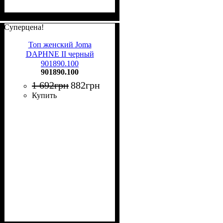
Суперцена!
Топ женский Joma
DAPHNE II черный
901890.100
901890.100
1 692
грн
882
грн
Купить