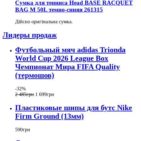
Сумка для тенниса Head BASE RACQUET
BAG M 50L темно-синяя 261315
Дійсно оригінальна сумка.
Лидеры продаж
Футбольный мяч adidas Trionda
World Cup 2026 League Box
Чемпионат Мира FIFA Quality
(термошов)
-32%
2 485
грн
1 699
грн
Пластиковые шипы для бутс Nike
Firm Ground (13мм)
590
грн