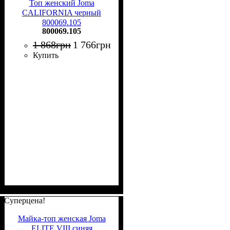
Топ женский Joma
CALIFORNIA черный
800069.105
800069.105
1 868
грн
1 766
грн
Купить
Суперцена!
Майка-топ женская Joma
ELITE VIII синяя