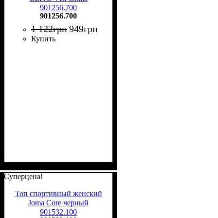
901256.700
901256.700
1 122
грн
949
грн
Купить
Суперцена!
Топ спортивный женский
Joma Core черный
901532.100