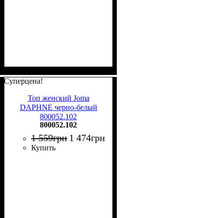
Суперцена!
Топ женский Joma
DAPHNE черно-белый
800052.102
800052.102
1 559
грн
1 474
грн
Купить