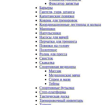
Фиксатор запястья
Барьеры
Гантеля, гиря, штанга
Капитанские повязки
Коврик для тренировок
Координационные лестницы и кольца
Манишки
Напульсники
Насосы для мячей
Перчатки для тренинга
Повязки на голову
Полотенце
Ролик для пресса
Свисток
Скакалка
Спортивная медицина
Массаж
Медицинские мячи
Спреи и мази
Тейпы
Спортивные бутылки
Степ-платформа
Тактическая доска
Тренировочный инвентарь
Турник