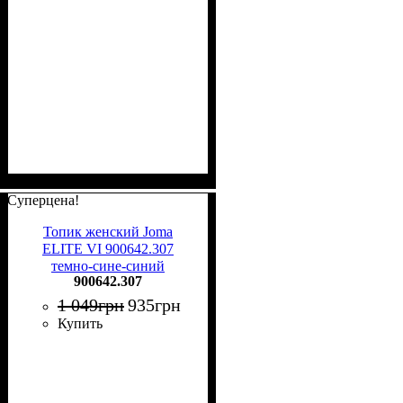
Суперцена!
Топик женский Joma
ELITE VI 900642.307
темно-сине-синий
900642.307
1 049
грн
935
грн
Купить