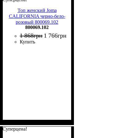
Топ женский Joma
CALIFORNIA черно-бело-
розовый 800069.102
800069.102
1 868
грн
1 766
грн
Купить
Суперцена!