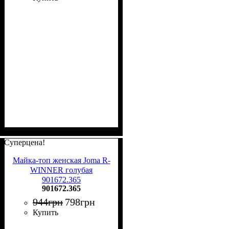
Суперцена!
Майка-топ женская Joma R-
WINNER голубая
901672.365
901672.365
944
грн
798
грн
Купить