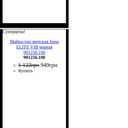
Суперцена!
Майка-топ женская Joma
ELITE VIII черная
901256.100
901256.100
1 122
грн
949
грн
Купить