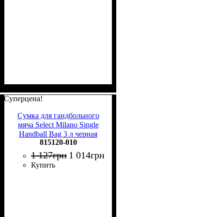
Суперцена!
Сумка для гандбольного
мяча Select Milano Single
Handball Bag 3 л черная
815120-010
815120-010
1 127
грн
1 014
грн
Купить