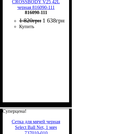
CROSSBODY V25 42L
черная 816090-111
816090-111
1 820
грн
1 638
грн
Купить
Суперцена!
Сетка для мячей черная
Select Ball Net, 1 мяч
737010-010