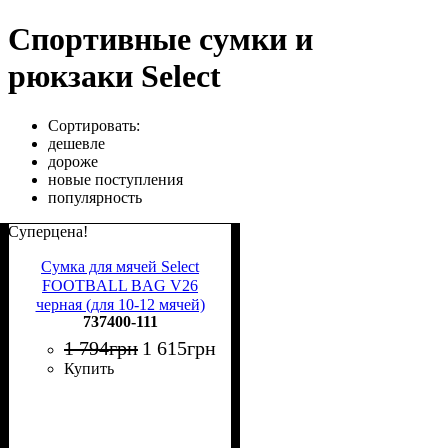
Спортивные сумки и
рюкзаки Select
Сортировать:
дешевле
дороже
новые поступления
популярность
Суперцена!
Сумка для мячей Select
FOOTBALL BAG V26
черная (для 10-12 мячей)
737400-111
737400-111
1 794
грн
1 615
грн
Купить