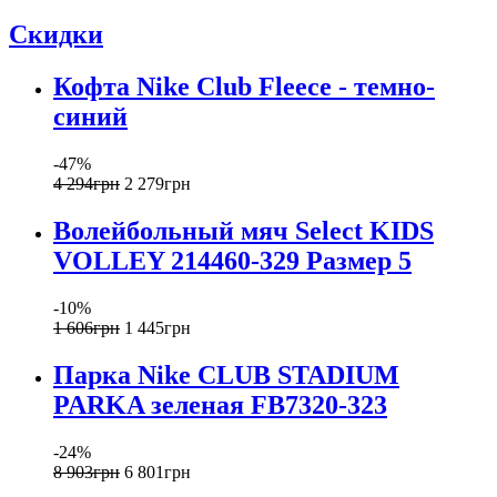
Скидки
Кофта Nike Club Fleece - темно-
синий
-47%
4 294
грн
2 279
грн
Волейбольный мяч Select KIDS
VOLLEY 214460-329 Размер 5
-10%
1 606
грн
1 445
грн
Парка Nike CLUB STADIUM
PARKA зеленая FB7320-323
-24%
8 903
грн
6 801
грн