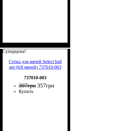
Суперцена!
Сетка для мячей Select ball
net (6/8 мячей) 737010-003
737010-003
397
грн
357
грн
Купить