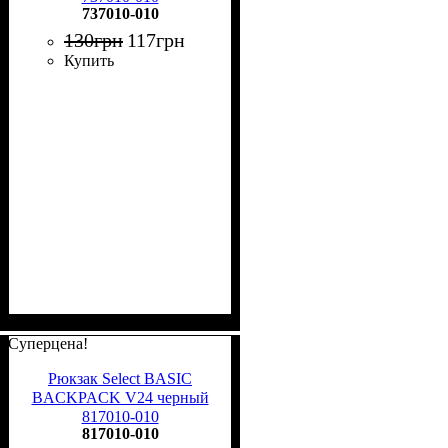
737010-010
130
грн
117
грн
Купить
Суперцена!
Рюкзак Select BASIC
BACKPACK V24 черный
817010-010
817010-010