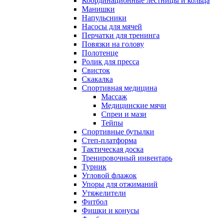
Координационные лестницы и кольца
Манишки
Напульсники
Насосы для мячей
Перчатки для тренинга
Повязки на голову
Полотенце
Ролик для пресса
Свисток
Скакалка
Спортивная медицина
Массаж
Медицинские мячи
Спреи и мази
Тейпы
Спортивные бутылки
Степ-платформа
Тактическая доска
Тренировочный инвентарь
Турник
Угловой флажок
Упоры для отжиманий
Утяжелители
Фитбол
Фишки и конусы