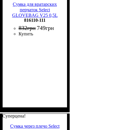
Сумка для вратарских
перчаток Select
GLOVEBAG V25 0,5L
816110-111
черная 816110-111
832
грн
749
грн
Купить
Суперцена!
Сумка через плечо Select