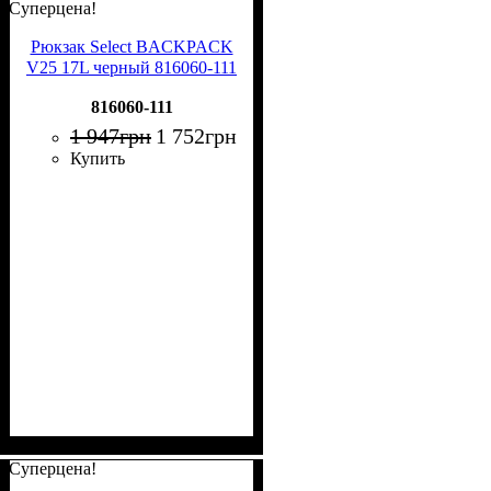
Суперцена!
Рюкзак Select BACKPACK
V25 17L черный 816060-111
816060-111
1 947
грн
1 752
грн
Купить
Суперцена!