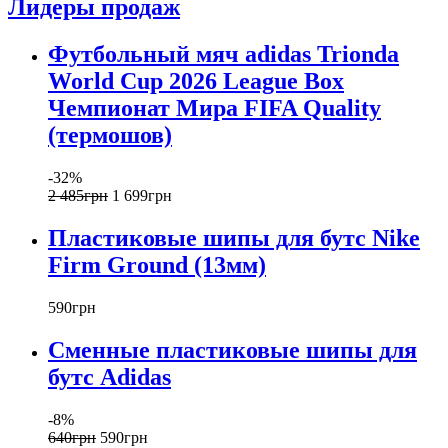
Лидеры продаж
Футбольный мяч adidas Trionda
World Cup 2026 League Box
Чемпионат Мира FIFA Quality
(термошов)
-32%
2 485
грн
1 699
грн
Пластиковые шипы для бутс Nike
Firm Ground (13мм)
590
грн
Сменные пластиковые шипы для
бутс Adidas
-8%
640
грн
590
грн