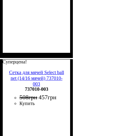
Суперцена!
Сетка для мячей Select ball
net (14/16 мячей) 737010-
003
737010-003
508
грн
457
грн
Купить