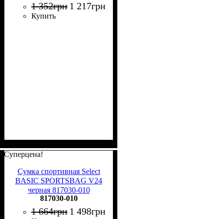
1 352
грн
1 217
грн
Купить
Суперцена!
Сумка спортивная Select
BASIC SPORTSBAG V24
черная 817030-010
817030-010
1 664
грн
1 498
грн