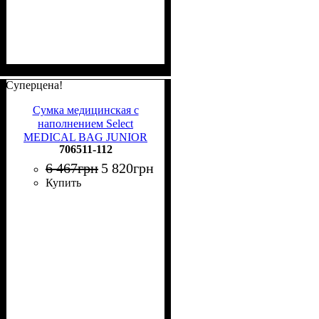
Суперцена!
Сумка медицинская с
наполнением Select
MEDICAL BAG JUNIOR
706511-112
V25 70L черная 706511-112
6 467
грн
5 820
грн
Купить