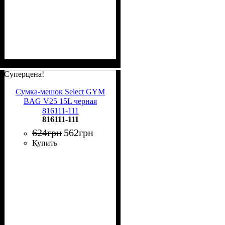
Суперцена!
Сумка-мешок Select GYM
BAG V25 15L черная
816111-111
816111-111
624
грн
562
грн
Купить