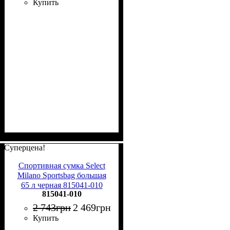
Купить
Суперцена!
Спортивная сумка Select
Milano Sportsbag большая
65 л черная 815041-010
815041-010
2 743
грн
2 469
грн
Купить