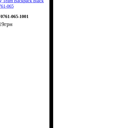
y Team Backpack Black
61-065
0761-065-1001
19
грн