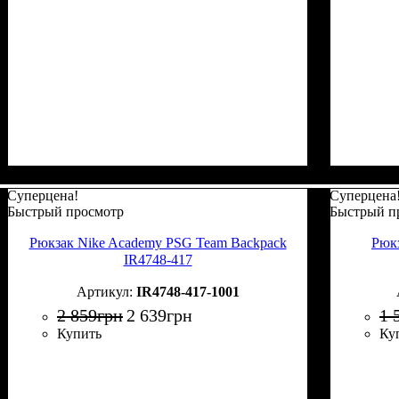
Суперцена!
Суперцена
Быстрый просмотр
Быстрый п
Рюкзак Nike Academy PSG Team Backpack
Рюкз
IR4748-417
IR4748-417-1001
2 859
грн
2 639
грн
1 
Купить
Ку