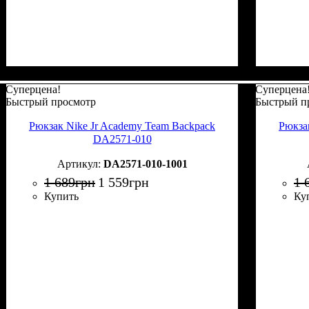
Суперцена!
Суперцена
Быстрый просмотр
Быстрый п
Рюкзак Nike Jr Academy Team Backpack
Рюкза
DA2571-010
DA2571-010-1001
1 689
грн
1 559
грн
1 
Купить
Ку