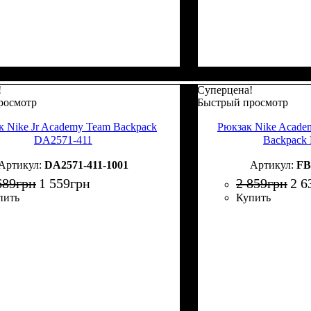
!
Суперцена!
росмотр
Быстрый просмотр
к Nike Jr Academy Team Backpack
Рюкзак Nike Acade
DA2571-411
Backpack
DA2571-411-1001
FB
689
грн
1 559
грн
2 859
грн
2 6
пить
Купить