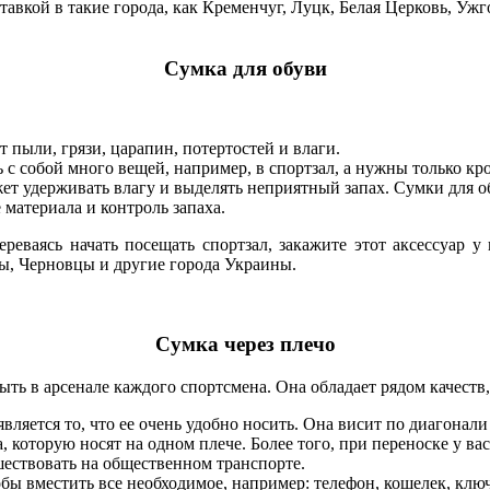
тавкой в такие города, как Кременчуг, Луцк, Белая Церковь, Уж
Сумка для обуви
т пыли, грязи, царапин, потертостей и влаги.
 с собой много вещей, например, в спортзал, а нужны только кро
ет удерживать влагу и выделять неприятный запах. Сумки для о
материала и контроль запаха.
реваясь начать посещать спортзал, закажите этот аксессуар у 
ы, Черновцы и другие города Украины.
Сумка через плечо
ыть в арсенале каждого спортсмена. Она обладает рядом качеств
вляется то, что ее очень удобно носить. Она висит по диагонали
, которую носят на одном плече. Более того, при переноске у вас
шествовать на общественном транспорте.
обы вместить все необходимое, например: телефон, кошелек, клю