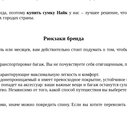
енда, поэтому
купить сумку Найк
у нас – лучшее решение, чт
х городах страны.
Рюкзаки бренда
ель или месяцев, вам действительно стоит подумать о том, что
ранспортировке багаж. Вы не почувствуете себя отягощенным, по
гарантирующие максимальную легкость и комфорт.
одонепроницаемый и имеет превосходное покрытие, устойчивое 
ь попадет на аксессуар: ваши важные вещи и багаж останутся сух
о. Независимо от того, какой способ путешествия вы выберете: 
ами, иначе можно повредить спину. Если вы хотите перевозить