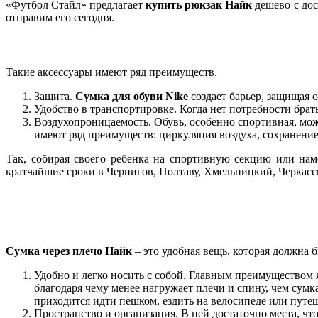
«Футбол Стайл» предлагает
купить рюкзак Найк
дешево с дос
отправим его сегодня.
Такие аксессуары имеют ряд преимуществ.
Защита.
Сумка для обуви Nike
создает барьер, защищая о
Удобство в транспортировке. Когда нет потребности брать
Воздухопроницаемость. Обувь, особенно спортивная, мож
имеют ряд преимуществ: циркуляция воздуха, сохранение 
Так, собирая своего ребенка на спортивную секцию или наме
кратчайшие сроки в Чернигов, Полтаву, Хмельницкий, Черкасс
Сумка через плечо Найк
– это удобная вещь, которая должна б
Удобно и легко носить с собой. Главным преимуществом я
благодаря чему менее нагружает плечи и спину, чем сумка
приходится идти пешком, ездить на велосипеде или путе
Пространство и организация. В ней достаточно места, чт