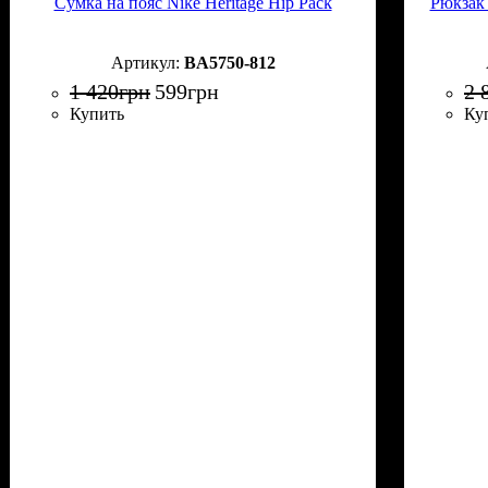
Сумка на пояс Nike Heritage Hip Pack
Рюкзак
BA5750-812
1 420
грн
599
грн
2 
Купить
Ку