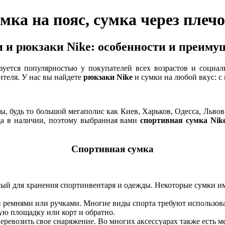
ка на пояс, сумка через плечо
 и рюкзаки Nike: особенности и преиму
уется популярностью у покупателей всех возрастов и социаль
ителя. У нас вы найдете
рюкзаки Nike
и сумки на любой вкус: с
ны, будь то большой мегаполис как Киев, Харьков, Одесса, Льво
гда в наличии, поэтому выбранная вами
спортивная сумка Nik
Спортивная сумка
уемый для хранения спортинвентаря и одежды. Некоторые сумки 
и ремнями или ручками. Многие виды спорта требуют использова
ную площадку или корт и обратно.
ревозить свое снаряжение. Во многих аксессуарах также есть ме