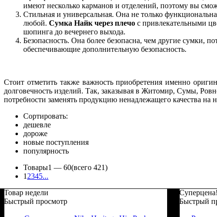
имеют несколько карманов и отделений, поэтому вы сможе
Стильная и универсальная. Она не только функциональн
любой.
Сумка Найк через плечо
с привлекательными цве
шопинга до вечернего выхода.
Безопасность. Она более безопасна, чем другие сумки, по
обеспечивающие дополнительную безопасность.
Стоит отметить также важность приобретения именно оригин
долговечность изделий. Так, заказывая в Житомир, Сумы, Ровн
потребности заменять продукцию ненадлежащего качества на н
Сортировать:
дешевле
дороже
новые поступления
популярность
Товары
1 —
60
(всего 421)
1
2
3
4
5
...
Товар недели
Суперцена
Быстрый просмотр
Быстрый п