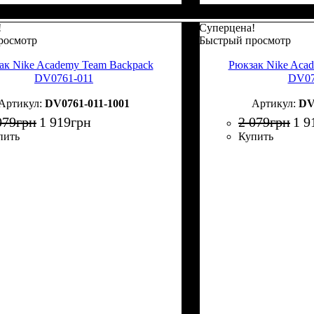
!
Суперцена!
росмотр
Быстрый просмотр
ак Nike Academy Team Backpack
Рюкзак Nike Aca
DV0761-011
DV07
DV0761-011-1001
DV
079
грн
1 919
грн
2 079
грн
1 9
пить
Купить