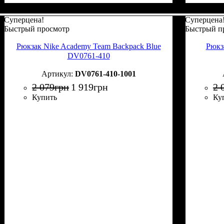
Суперцена!
Суперцена
Быстрый просмотр
Быстрый п
Рюкзак Nike Academy Team Backpack Blue
Рюкз
DV0761-410
DV0761-410-1001
2 079
грн
1 919
грн
2 
Купить
Ку