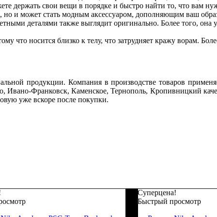
те держать свои вещи в порядке и быстро найти то, что вам ну
а, но и может стать модным аксессуаром, дополняющим ваш обра
тными деталями также выглядит оригинально. Более того, она у
тому что носится близко к телу, что затрудняет кражу ворам. Бо
альной продукции. Компания в производстве товаров применяе
о, Ивано-Франковск, Каменское, Тернополь, Кропивницкий качес
овую уже вскоре после покупки.
!
Суперцена!
росмотр
Быстрый просмотр