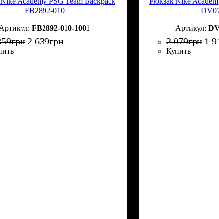
 Nike Academy PSG Team Backpack
Рюкзак Nike Academ
FB2892-010
DV07
FB2892-010-1001
DV
859
грн
2 639
грн
2 079
грн
1 9
пить
Купить