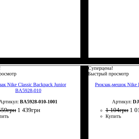
!
Суперцена!
росмотр
Быстрый просмотр
ак Nike Classic Backpack Junior
Рюкзак-мешок Nike
BA5928-010
BA5928-010-1001
DJ
559
грн
1 439
грн
1 104
грн
1 0
пить
Купить