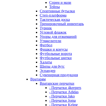
Спреи и мази
Тейпы
Спортивные бутылки
Степ-платформа
Тактическая доска
Тренировочный инвентарь
Турник
Угловой флажок
Упоры для отжиманий
Утяжелители
Фитбол
Фишки и конусы
Футбольные ворота
Футбольные щитки
Халаты
Шипы для бутс
Эспандер
Сувенирная продукция
Вратарям
Вратарские перчатки
- Перчатки 4keepers
- Перчатки Adidas
- Перчатки Jako
- Перчатки Joma
- Перчатки Kelme