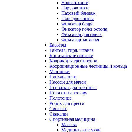
Налокотники
Нарукавники
Паховый бандаж
Пояс для спины
Фиксатор бедра
Фиксатор голеностопа
Фиксатор для плеча
Фиксатор запястья
Барьеры
Гантеля, гиря, штанга
Капитанские повязки
Коврик для тренировок
Координационные лестницы и кольца
Манишки
Напульсники
Насосы для мячей
Перчатки для тренинга
Повязки на голову
Полотенце
Ролик для пресса
Свисток
Скакалка
Спортивная медицина
Массаж
Медицинские мячи