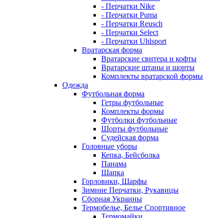
- Перчатки Nike
- Перчатки Puma
- Перчатки Reusch
- Перчатки Select
- Перчатки Uhlsport
Вратарская форма
Вратарские свитера и кофты
Вратарские штаны и шорты
Комплекты вратарской формы
Одежда
Футбольная форма
Гетры футбольные
Комплекты формы
Футболки футбольные
Шорты футбольные
Судейская форма
Головные уборы
Кепка, Бейсболка
Панама
Шапка
Горловики, Шарфы
Зимние Перчатки, Рукавицы
Сборная Украины
Термобелье, Белье Спортивное
Термомайки