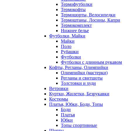
Термофутболки
Термокофты
Термошорты, Велосипедки
Термоштаны, Лосины, Капри
Термокомплект
Нижнее белье
Футболки, Майки
Майки
Поло
Рубашки
Футболки
Футболки с длинным рукавом
Кофты, Регланы, Олимпийки
Олимпийки (мастерки)
Регланы и свитшоты
Толстовки и худи
Ветровки
Куртки, Жилетки, Безрукавки
Костюмы
Платья, Юбки, Боди, Топы
Боди
Платья
Юбки
Топы спортивные
Шорты