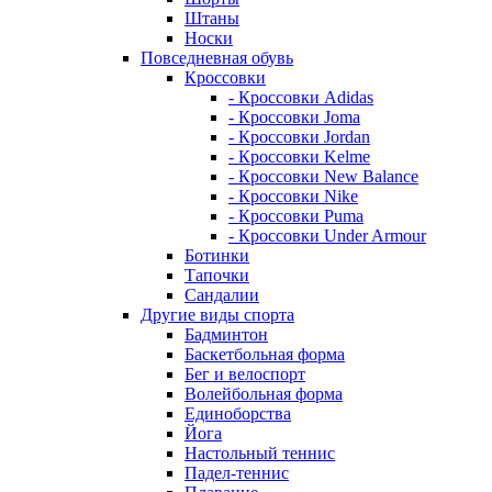
Штаны
Носки
Повседневная обувь
Кроссовки
- Кроссовки Adidas
- Кроссовки Joma
- Кроссовки Jordan
- Кроссовки Kelme
- Кроссовки New Balance
- Кроссовки Nike
- Кроссовки Puma
- Кроссовки Under Armour
Ботинки
Тапочки
Сандалии
Другие виды спорта
Бадминтон
Баскетбольная форма
Бег и велоспорт
Волейбольная форма
Единоборства
Йога
Настольный теннис
Падел-теннис