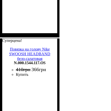
Суперцена!
Повязка на голову Nike
SWOOSH HEADBAND
бело-салатовая
N.000.1544.117.OS
N.000.1544.117.OS
410
грн
366
грн
Купить