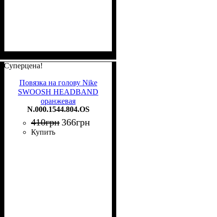
Суперцена!
Повязка на голову Nike
SWOOSH HEADBAND
оранжевая
N.000.1544.804.OS
N.000.1544.804.OS
410
грн
366
грн
Купить