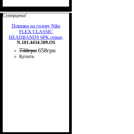
Суперцена!
Повязки на голову Nike
FLEX CLASSIC
HEADBANDS 6PK серые,
N.101.4434.509.OS
черные (6 штук)
N.101.4434.509.OS
738
грн
658
грн
Купить