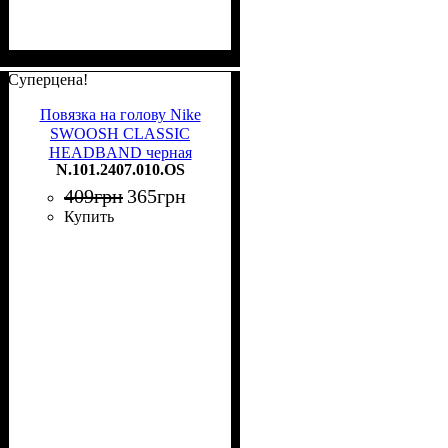
Суперцена!
Повязка на голову Nike
SWOOSH CLASSIC
HEADBAND черная
N.101.2407.010.OS
N.101.2407.010.OS
409
грн
365
грн
Купить