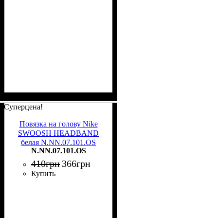
Суперцена!
Повязка на голову Nike
SWOOSH HEADBAND
белая N.NN.07.101.OS
N.NN.07.101.OS
410
грн
366
грн
Купить