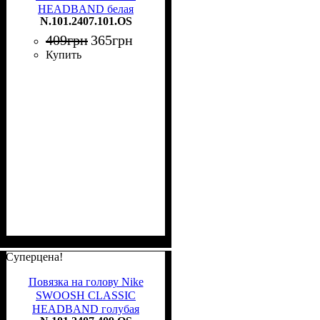
HEADBAND белая
N.101.2407.101.OS
N.101.2407.101.OS
409
грн
365
грн
Купить
Суперцена!
Повязка на голову Nike
SWOOSH CLASSIC
HEADBAND голубая