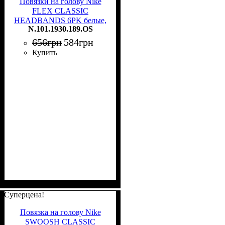
Повязки на голову Nike
FLEX CLASSIC
HEADBANDS 6PK белые,
N.101.1930.189.OS
черные (6 штук)
N.101.1930.189.OS
656
грн
584
грн
Купить
Суперцена!
Повязка на голову Nike
SWOOSH CLASSIC