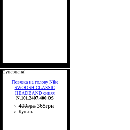
Суперцена!
Повязка на голову Nike
SWOOSH CLASSIC
HEADBAND синяя
N.101.2407.400.OS
N.101.2407.400.OS
409
грн
365
грн
Купить