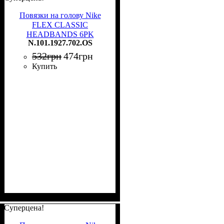
Повязки на голову Nike
FLEX CLASSIC
HEADBANDS 6PK
N.101.1927.702.OS
разноцветные (6 штук)
N.101.1927.702.OS
532
грн
474
грн
Купить
Суперцена!