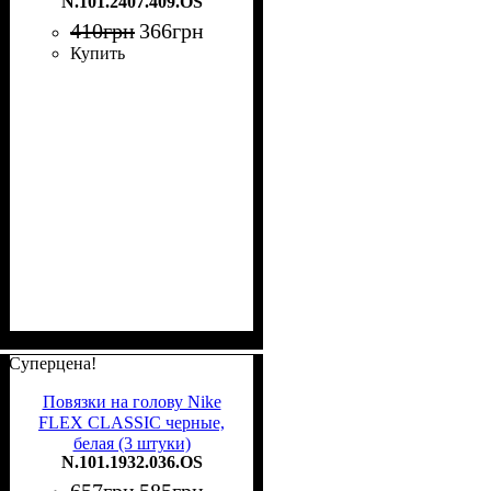
N.101.2407.409.OS
N.101.2407.409.OS
410
грн
366
грн
Купить
Суперцена!
Повязки на голову Nike
FLEX CLASSIC черные,
белая (3 штуки)
N.101.1932.036.OS
N.101.1932.036.OS