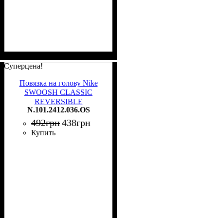
Суперцена!
Повязка на голову Nike
SWOOSH CLASSIC
REVERSIBLE
N.101.2412.036.OS
HEADBAND двусторонняя
черно-белая
492
грн
438
грн
N.101.2412.036.OS
Купить