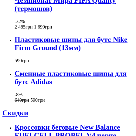
Чемпионат Мира FIFA Quality
(термошов)
-32%
2 485
грн
1 699
грн
Пластиковые шипы для бутс Nike
Firm Ground (13мм)
590
грн
Сменные пластиковые шипы для
бутс Adidas
-8%
640
грн
590
грн
Скидки
Кроссовки беговые New Balance
FUELCELL PROPEL V4 черно-