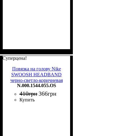
Суперцена!
Повязка на голову Nike
SWOOSH HEADBAND
черно-светло-коричневая
N.000.1544.055.OS
N.000.1544.055.OS
410
грн
366
грн
Купить