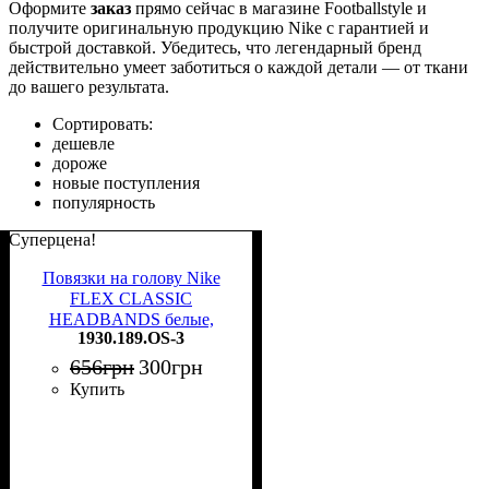
Оформите
заказ
прямо сейчас в магазине Footballstyle и
получите оригинальную продукцию Nike с гарантией и
быстрой доставкой. Убедитесь, что легендарный бренд
действительно умеет заботиться о каждой детали — от ткани
до вашего результата.
Сортировать:
дешевле
дороже
новые поступления
популярность
Суперцена!
Повязки на голову Nike
FLEX CLASSIC
HEADBANDS белые,
1930.189.OS-3
черные (2 штуки)
1930.189.OS-3
656
грн
300
грн
Купить