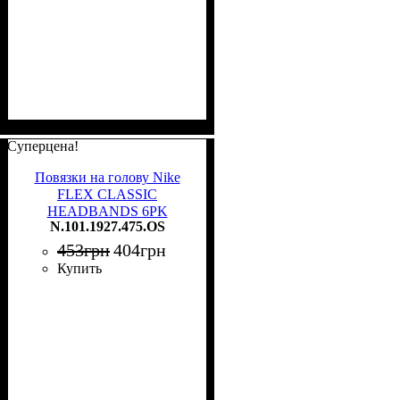
Суперцена!
Повязки на голову Nike
FLEX CLASSIC
HEADBANDS 6PK
N.101.1927.475.OS
разноцветные (6 пар)
N.101.1927.475.OS
453
грн
404
грн
Купить