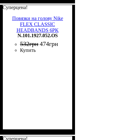
Суперцена!
Повязки на голову Nike
FLEX CLASSIC
HEADBANDS 6PK
N.101.1927.052.OS
разноцветные (6 штук)
N.101.1927.052.OS
532
грн
474
грн
Купить
Суперцена!