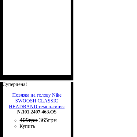
Суперцена!
Повязка на голову Nike
SWOOSH CLASSIC
HEADBAND темно-синяя
N.101.2407.463.OS
N.101.2407.463.OS
409
грн
365
грн
Купить