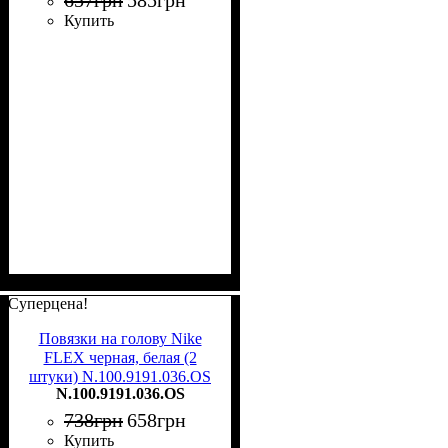
657
грн
585
грн
Купить
Суперцена!
Повязки на голову Nike
FLEX черная, белая (2
штуки) N.100.9191.036.OS
N.100.9191.036.OS
738
грн
658
грн
Купить