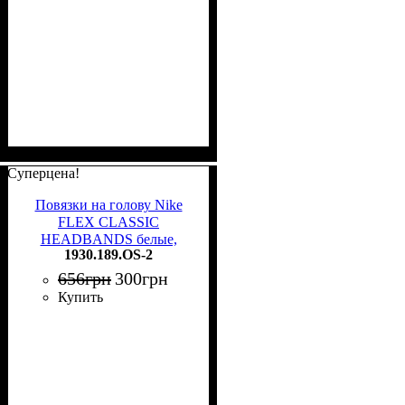
Суперцена!
Повязки на голову Nike
FLEX CLASSIC
HEADBANDS белые,
1930.189.OS-2
черные (2 штуки)
1930.189.OS-2
656
грн
300
грн
Купить