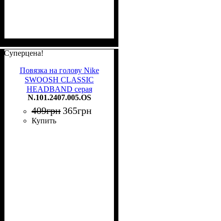
Суперцена!
Повязка на голову Nike
SWOOSH CLASSIC
HEADBAND серая
N.101.2407.005.OS
N.101.2407.005.OS
409
грн
365
грн
Купить