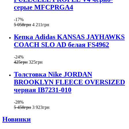
серые MFCPRGA4
-17%
5 058
грн
4 211
грн
Кепка Adidas KANSAS JAYHAWKS
COACH SLO AD белая FS4962
-24%
425
грн
325
грн
Толстовка Nike JORDAN
BROOKLYN FLEECE OVERSIZED
черная IB7231-010
-28%
5 458
грн
3 923
грн
Новинки