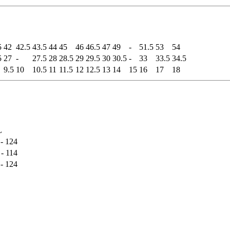
5
42
42.5
43.5
44
45
46
46.5
47
49
-
51.5
53
54
5
27
-
27.5
28
28.5
29
29.5
30
30.5
-
33
33.5
34.5
9.5
10
10.5
11
11.5
12
12.5
13
14
15
16
17
18
L
 - 124
 - 114
 - 124