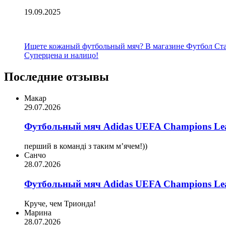
19.09.2025
Ищете кожаный футбольный мяч? В магазине Футбол Стайл 
Суперцена и налицо!
Последние отзывы
Макар
29.07.2026
Футбольный мяч Adidas UEFA Champions Lea
перший в команді з таким мʼячем!))
Санчо
28.07.2026
Футбольный мяч Adidas UEFA Champions Lea
Круче, чем Трионда!
Марина
28.07.2026