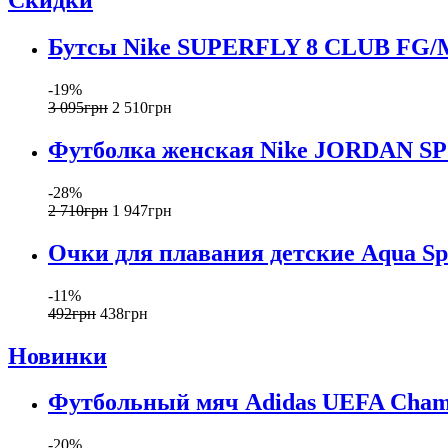
Скидки
Бутсы Nike SUPERFLY 8 CLUB FG/
-19%
3 095
грн
2 510
грн
Футболка женская Nike JORDAN S
-28%
2 710
грн
1 947
грн
Очки для плавания детские Aqua S
-11%
492
грн
438
грн
Новинки
Футбольный мяч Adidas UEFA Champi
-20%