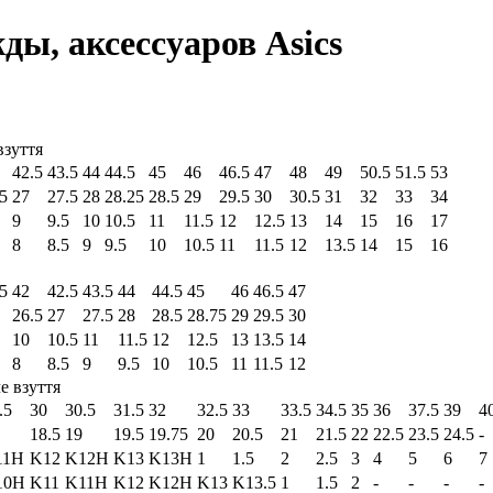
ды, аксессуаров Asics
взуття
42.5
43.5
44
44.5
45
46
46.5
47
48
49
50.5
51.5
53
5
27
27.5
28
28.25
28.5
29
29.5
30
30.5
31
32
33
34
9
9.5
10
10.5
11
11.5
12
12.5
13
14
15
16
17
8
8.5
9
9.5
10
10.5
11
11.5
12
13.5
14
15
16
5
42
42.5
43.5
44
44.5
45
46
46.5
47
26.5
27
27.5
28
28.5
28.75
29
29.5
30
10
10.5
11
11.5
12
12.5
13
13.5
14
8
8.5
9
9.5
10
10.5
11
11.5
12
е взуття
.5
30
30.5
31.5
32
32.5
33
33.5
34.5
35
36
37.5
39
4
18.5
19
19.5
19.75
20
20.5
21
21.5
22
22.5
23.5
24.5
-
11H
K12
K12H
K13
K13H
1
1.5
2
2.5
3
4
5
6
7
10H
K11
K11H
K12
K12H
K13
K13.5
1
1.5
2
-
-
-
-