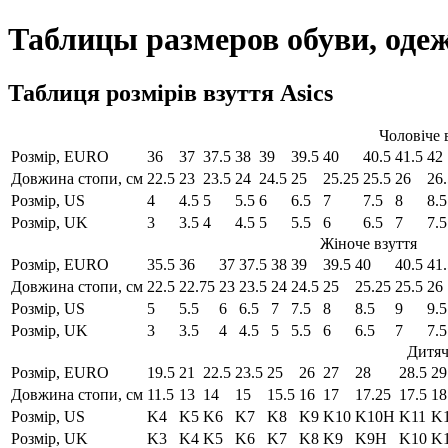
Таблицы размеров обуви, одеж
Таблиця розмірів взуття Asics
Чоловіче 
Розмір, EURO
36
37
37.5
38
39
39.5
40
40.5
41.5
42
Довжина стопи, см
22.5
23
23.5
24
24.5
25
25.25
25.5
26
26.
Розмір, US
4
4.5
5
5.5
6
6.5
7
7.5
8
8.5
Розмір, UK
3
3.5
4
4.5
5
5.5
6
6.5
7
7.5
Жіноче взуття
Розмір, EURO
35.5
36
37
37.5
38
39
39.5
40
40.5
41.
Довжина стопи, см
22.5
22.75
23
23.5
24
24.5
25
25.25
25.5
26
Розмір, US
5
5.5
6
6.5
7
7.5
8
8.5
9
9.5
Розмір, UK
3
3.5
4
4.5
5
5.5
6
6.5
7
7.5
Дитяч
Розмір, EURO
19.5
21
22.5
23.5
25
26
27
28
28.5
29
Довжина стопи, см
11.5
13
14
15
15.5
16
17
17.25
17.5
18
Розмір, US
K4
K5
K6
K7
K8
K9
K10
K10H
K11
K
Розмір, UK
K3
K4
K5
K6
K7
K8
K9
K9H
K10
K