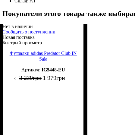
Склад:
А1
Покупатели этого товара также выбира
Нет в наличии
Сообщить о поступлении
Новая поставка
Быстрый просмотр
Футзалки adidas Predator Club IN
Sala
IG5448-EU
3 239
грн
1 979
грн