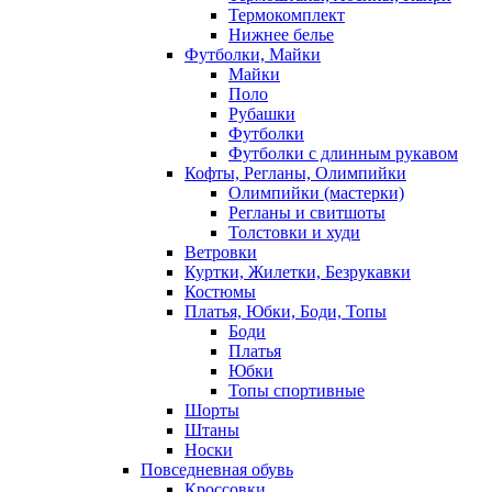
Термокомплект
Нижнее белье
Футболки, Майки
Майки
Поло
Рубашки
Футболки
Футболки с длинным рукавом
Кофты, Регланы, Олимпийки
Олимпийки (мастерки)
Регланы и свитшоты
Толстовки и худи
Ветровки
Куртки, Жилетки, Безрукавки
Костюмы
Платья, Юбки, Боди, Топы
Боди
Платья
Юбки
Топы спортивные
Шорты
Штаны
Носки
Повседневная обувь
Кроссовки