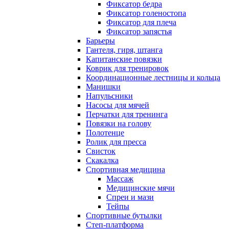
Фиксатор бедра
Фиксатор голеностопа
Фиксатор для плеча
Фиксатор запястья
Барьеры
Гантеля, гиря, штанга
Капитанские повязки
Коврик для тренировок
Координационные лестницы и кольца
Манишки
Напульсники
Насосы для мячей
Перчатки для тренинга
Повязки на голову
Полотенце
Ролик для пресса
Свисток
Скакалка
Спортивная медицина
Массаж
Медицинские мячи
Спреи и мази
Тейпы
Спортивные бутылки
Степ-платформа