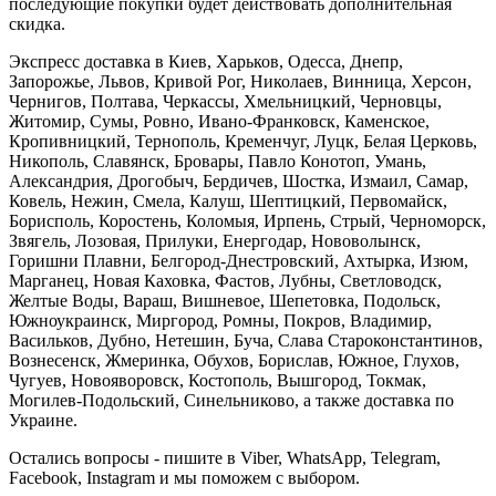
последующие покупки будет действовать дополнительная
скидка.
Экспресс доставка в Киев, Харьков, Одесса, Днепр,
Запорожье, Львов, Кривой Рог, Николаев, Винница, Херсон,
Чернигов, Полтава, Черкассы, Хмельницкий, Черновцы,
Житомир, Сумы, Ровно, Ивано-Франковск, Каменское,
Кропивницкий, Тернополь, Кременчуг, Луцк, Белая Церковь,
Никополь, Славянск, Бровары, Павло Конотоп, Умань,
Александрия, Дрогобыч, Бердичев, Шостка, Измаил, Самар,
Ковель, Нежин, Смела, Калуш, Шептицкий, Первомайск,
Борисполь, Коростень, Коломыя, Ирпень, Стрый, Черноморск,
Звягель, Лозовая, Прилуки, Енергодар, Нововолынск,
Горишни Плавни, Белгород-Днестровский, Ахтырка, Изюм,
Марганец, Новая Каховка, Фастов, Лубны, Светловодск,
Желтые Воды, Вараш, Вишневое, Шепетовка, Подольск,
Южноукраинск, Миргород, Ромны, Покров, Владимир,
Васильков, Дубно, Нетешин, Буча, Слава Староконстантинов,
Вознесенск, Жмеринка, Обухов, Борислав, Южное, Глухов,
Чугуев, Новояворовск, Костополь, Вышгород, Токмак,
Могилев-Подольский, Синельниково, а также доставка по
Украине.
Остались вопросы - пишите в Viber, WhatsApp, Telegram,
Facebook, Instagram и мы поможем с выбором.