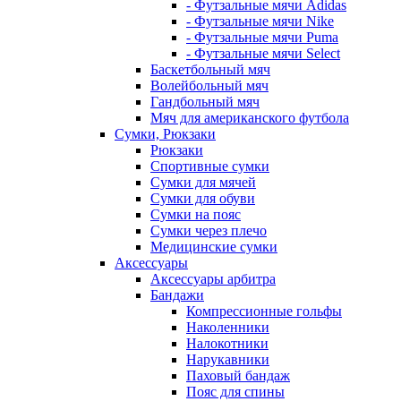
- Футзальные мячи Adidas
- Футзальные мячи Nike
- Футзальные мячи Puma
- Футзальные мячи Select
Баскетбольный мяч
Волейбольный мяч
Гандбольный мяч
Мяч для американского футбола
Сумки, Рюкзаки
Рюкзаки
Спортивные сумки
Сумки для мячей
Сумки для обуви
Сумки на пояс
Сумки через плечо
Медицинские сумки
Аксессуары
Аксессуары арбитра
Бандажи
Компрессионные гольфы
Наколенники
Налокотники
Нарукавники
Паховый бандаж
Пояс для спины