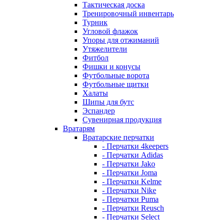
Тактическая доска
Тренировочный инвентарь
Турник
Угловой флажок
Упоры для отжиманий
Утяжелители
Фитбол
Фишки и конусы
Футбольные ворота
Футбольные щитки
Халаты
Шипы для бутс
Эспандер
Сувенирная продукция
Вратарям
Вратарские перчатки
- Перчатки 4keepers
- Перчатки Adidas
- Перчатки Jako
- Перчатки Joma
- Перчатки Kelme
- Перчатки Nike
- Перчатки Puma
- Перчатки Reusch
- Перчатки Select