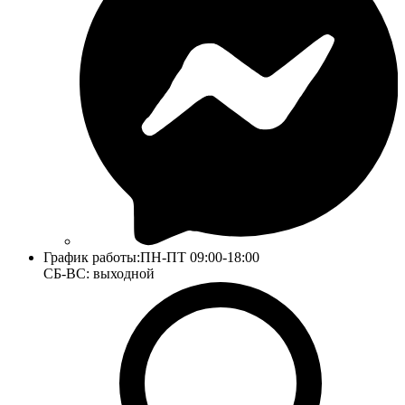
График работы:
ПН-ПТ 09:00-18:00
СБ-ВС: выходной