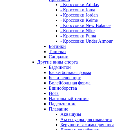
- Кроссовки Adidas
- Кроссовки Joma
- Кроссовки Jordan
- Кроссовки Kelme
- Кроссовки New Balance
- Кроссовки Nike
- Кроссовки Puma
- Кроссовки Under Armour
Ботинки
Тапочки
Сандалии
Другие виды спорта
Бадминтон
Баскетбольная форма
Бег и велоспорт
Волейбольная форма
Единоборства
Йога
Настольный теннис
Падел-теннис
Плавание
Аквашузы
Аксессуары для плавания
Беруши и зажимы для носа
Доски и колобашки