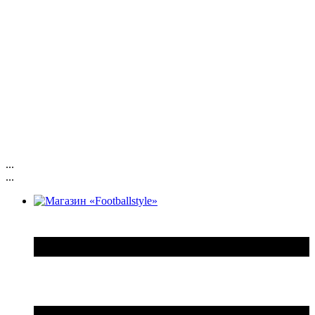
...
...