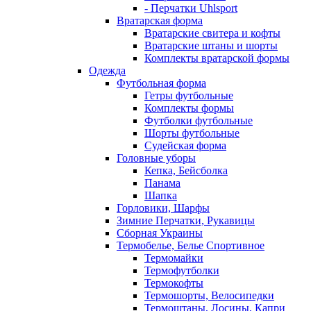
- Перчатки Uhlsport
Вратарская форма
Вратарские свитера и кофты
Вратарские штаны и шорты
Комплекты вратарской формы
Одежда
Футбольная форма
Гетры футбольные
Комплекты формы
Футболки футбольные
Шорты футбольные
Судейская форма
Головные уборы
Кепка, Бейсболка
Панама
Шапка
Горловики, Шарфы
Зимние Перчатки, Рукавицы
Сборная Украины
Термобелье, Белье Спортивное
Термомайки
Термофутболки
Термокофты
Термошорты, Велосипедки
Термоштаны, Лосины, Капри