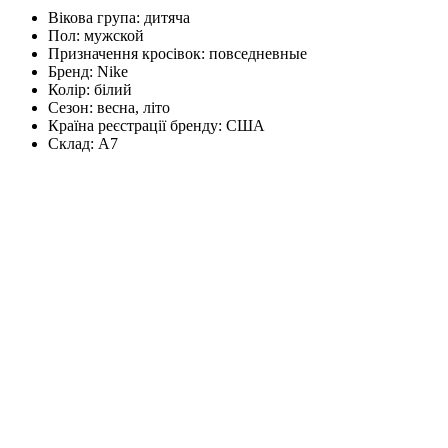
Вікова група:
дитяча
Пол:
мужской
Призначення кросівок:
повседневные
Бренд:
Nike
Колір:
білий
Сезон:
весна, літо
Країна реєстрації бренду:
США
Склад:
А7