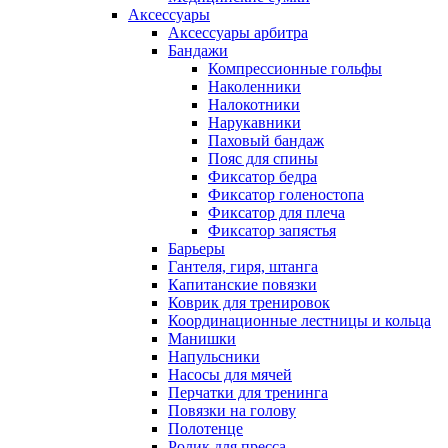
Аксессуары
Аксессуары арбитра
Бандажи
Компрессионные гольфы
Наколенники
Налокотники
Нарукавники
Паховый бандаж
Пояс для спины
Фиксатор бедра
Фиксатор голеностопа
Фиксатор для плеча
Фиксатор запястья
Барьеры
Гантеля, гиря, штанга
Капитанские повязки
Коврик для тренировок
Координационные лестницы и кольца
Манишки
Напульсники
Насосы для мячей
Перчатки для тренинга
Повязки на голову
Полотенце
Ролик для пресса