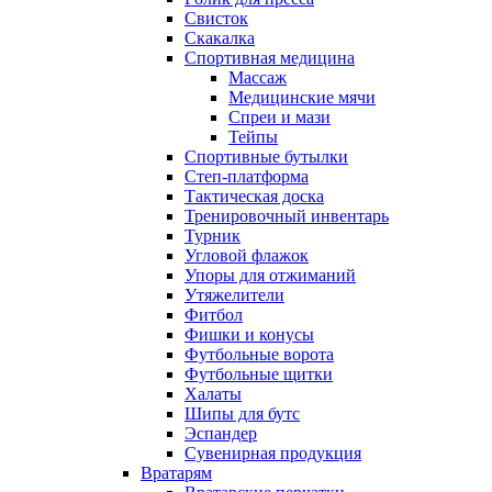
Свисток
Скакалка
Спортивная медицина
Массаж
Медицинские мячи
Спреи и мази
Тейпы
Спортивные бутылки
Степ-платформа
Тактическая доска
Тренировочный инвентарь
Турник
Угловой флажок
Упоры для отжиманий
Утяжелители
Фитбол
Фишки и конусы
Футбольные ворота
Футбольные щитки
Халаты
Шипы для бутс
Эспандер
Сувенирная продукция
Вратарям