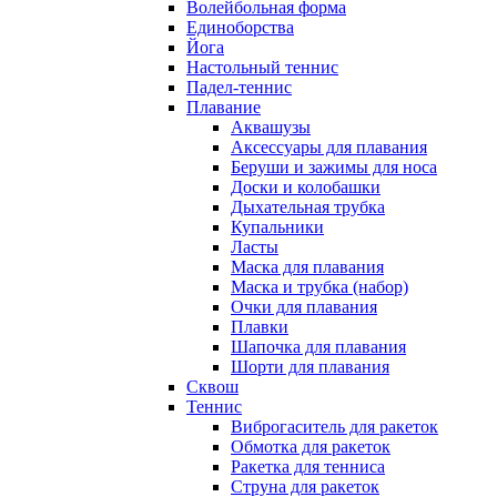
Волейбольная форма
Единоборства
Йога
Настольный теннис
Падел-теннис
Плавание
Аквашузы
Аксессуары для плавания
Беруши и зажимы для носа
Доски и колобашки
Дыхательная трубка
Купальники
Ласты
Маска для плавания
Маска и трубка (набор)
Очки для плавания
Плавки
Шапочка для плавания
Шорти для плавания
Сквош
Теннис
Виброгаситель для ракеток
Обмотка для ракеток
Ракетка для тенниса
Струна для ракеток