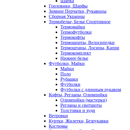
Шапка
Горловики, Шарфы
Зимние Перчатки, Рукавицы
Сборная Украины
Термобелье, Белье Спортивное
Термомайки
Термофутболки
Термокофты
Термошорты, Велосипедки
Термоштаны, Лосины, Капри
Термокомплект
Нижнее белье
Футболки, Майки
Майки
Поло
Рубашки
Футболки
Футболки с длинным рукавом
Кофты, Регланы, Олимпийки
Олимпийки (мастерки)
Регланы и свитшоты
Толстовки и худи
Ветровки
Куртки, Жилетки, Безрукавки
Костюмы