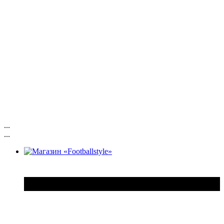
...
...