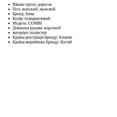
Вікова група:
доросла
Пол:
женский, мужской
Бренд:
Joma
Колір:
помаранчевий
Модель:
COMBI
Довжина рукава:
короткий
матеріал:
поліестер
Країна реєстрації бренду:
Іспанія
Країна виробника бренду:
Китай