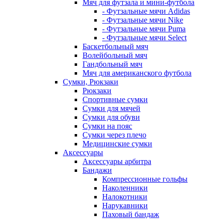
Мяч для футзала и мини-футбола
- Футзальные мячи Adidas
- Футзальные мячи Nike
- Футзальные мячи Puma
- Футзальные мячи Select
Баскетбольный мяч
Волейбольный мяч
Гандбольный мяч
Мяч для американского футбола
Сумки, Рюкзаки
Рюкзаки
Спортивные сумки
Сумки для мячей
Сумки для обуви
Сумки на пояс
Сумки через плечо
Медицинские сумки
Аксессуары
Аксессуары арбитра
Бандажи
Компрессионные гольфы
Наколенники
Налокотники
Нарукавники
Паховый бандаж