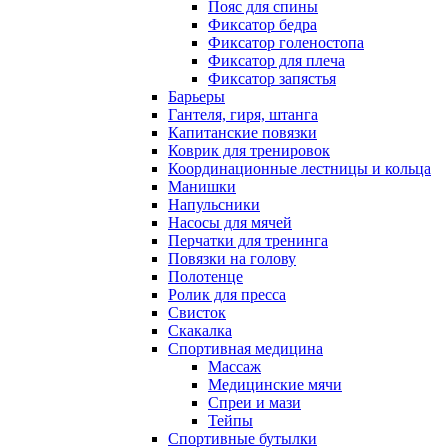
Пояс для спины
Фиксатор бедра
Фиксатор голеностопа
Фиксатор для плеча
Фиксатор запястья
Барьеры
Гантеля, гиря, штанга
Капитанские повязки
Коврик для тренировок
Координационные лестницы и кольца
Манишки
Напульсники
Насосы для мячей
Перчатки для тренинга
Повязки на голову
Полотенце
Ролик для пресса
Свисток
Скакалка
Спортивная медицина
Массаж
Медицинские мячи
Спреи и мази
Тейпы
Спортивные бутылки