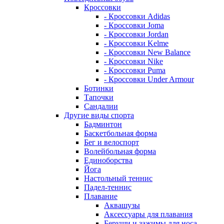
Кроссовки
- Кроссовки Adidas
- Кроссовки Joma
- Кроссовки Jordan
- Кроссовки Kelme
- Кроссовки New Balance
- Кроссовки Nike
- Кроссовки Puma
- Кроссовки Under Armour
Ботинки
Тапочки
Сандалии
Другие виды спорта
Бадминтон
Баскетбольная форма
Бег и велоспорт
Волейбольная форма
Единоборства
Йога
Настольный теннис
Падел-теннис
Плавание
Аквашузы
Аксессуары для плавания
Беруши и зажимы для носа