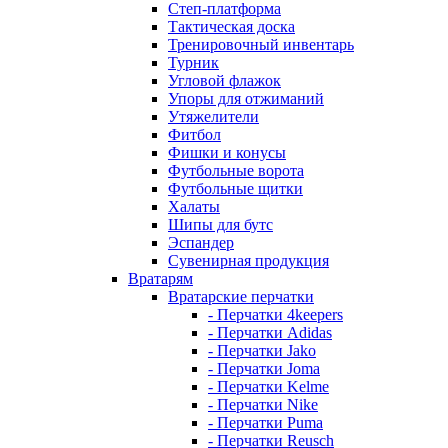
Степ-платформа
Тактическая доска
Тренировочный инвентарь
Турник
Угловой флажок
Упоры для отжиманий
Утяжелители
Фитбол
Фишки и конусы
Футбольные ворота
Футбольные щитки
Халаты
Шипы для бутс
Эспандер
Сувенирная продукция
Вратарям
Вратарские перчатки
- Перчатки 4keepers
- Перчатки Adidas
- Перчатки Jako
- Перчатки Joma
- Перчатки Kelme
- Перчатки Nike
- Перчатки Puma
- Перчатки Reusch