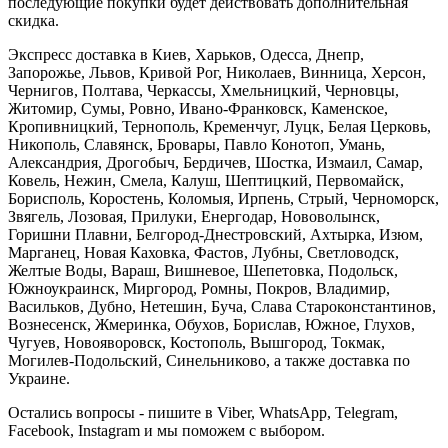
последующие покупки будет действовать дополнительная
скидка.
Экспресс доставка в Киев, Харьков, Одесса, Днепр,
Запорожье, Львов, Кривой Рог, Николаев, Винница, Херсон,
Чернигов, Полтава, Черкассы, Хмельницкий, Черновцы,
Житомир, Сумы, Ровно, Ивано-Франковск, Каменское,
Кропивницкий, Тернополь, Кременчуг, Луцк, Белая Церковь,
Никополь, Славянск, Бровары, Павло Конотоп, Умань,
Александрия, Дрогобыч, Бердичев, Шостка, Измаил, Самар,
Ковель, Нежин, Смела, Калуш, Шептицкий, Первомайск,
Борисполь, Коростень, Коломыя, Ирпень, Стрый, Черноморск,
Звягель, Лозовая, Прилуки, Енергодар, Нововолынск,
Горишни Плавни, Белгород-Днестровский, Ахтырка, Изюм,
Марганец, Новая Каховка, Фастов, Лубны, Светловодск,
Желтые Воды, Вараш, Вишневое, Шепетовка, Подольск,
Южноукраинск, Миргород, Ромны, Покров, Владимир,
Васильков, Дубно, Нетешин, Буча, Слава Староконстантинов,
Вознесенск, Жмеринка, Обухов, Борислав, Южное, Глухов,
Чугуев, Новояворовск, Костополь, Вышгород, Токмак,
Могилев-Подольский, Синельниково, а также доставка по
Украине.
Остались вопросы - пишите в Viber, WhatsApp, Telegram,
Facebook, Instagram и мы поможем с выбором.