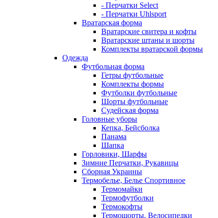
- Перчатки Select
- Перчатки Uhlsport
Вратарская форма
Вратарские свитера и кофты
Вратарские штаны и шорты
Комплекты вратарской формы
Одежда
Футбольная форма
Гетры футбольные
Комплекты формы
Футболки футбольные
Шорты футбольные
Судейская форма
Головные уборы
Кепка, Бейсболка
Панама
Шапка
Горловики, Шарфы
Зимние Перчатки, Рукавицы
Сборная Украины
Термобелье, Белье Спортивное
Термомайки
Термофутболки
Термокофты
Термошорты, Велосипедки