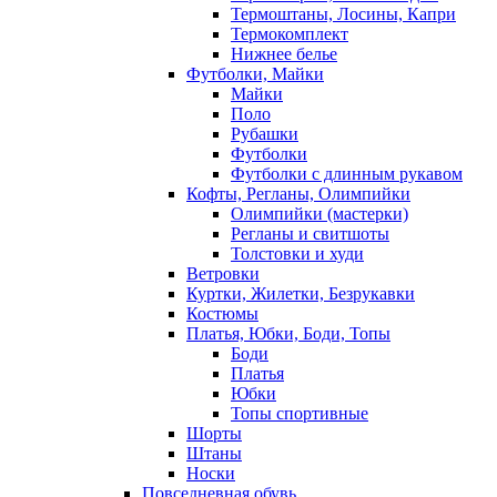
Термоштаны, Лосины, Капри
Термокомплект
Нижнее белье
Футболки, Майки
Майки
Поло
Рубашки
Футболки
Футболки с длинным рукавом
Кофты, Регланы, Олимпийки
Олимпийки (мастерки)
Регланы и свитшоты
Толстовки и худи
Ветровки
Куртки, Жилетки, Безрукавки
Костюмы
Платья, Юбки, Боди, Топы
Боди
Платья
Юбки
Топы спортивные
Шорты
Штаны
Носки
Повседневная обувь