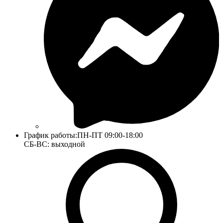
График работы:
ПН-ПТ 09:00-18:00
СБ-ВС: выходной