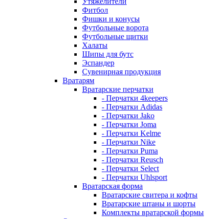
Утяжелители
Фитбол
Фишки и конусы
Футбольные ворота
Футбольные щитки
Халаты
Шипы для бутс
Эспандер
Сувенирная продукция
Вратарям
Вратарские перчатки
- Перчатки 4keepers
- Перчатки Adidas
- Перчатки Jako
- Перчатки Joma
- Перчатки Kelme
- Перчатки Nike
- Перчатки Puma
- Перчатки Reusch
- Перчатки Select
- Перчатки Uhlsport
Вратарская форма
Вратарские свитера и кофты
Вратарские штаны и шорты
Комплекты вратарской формы