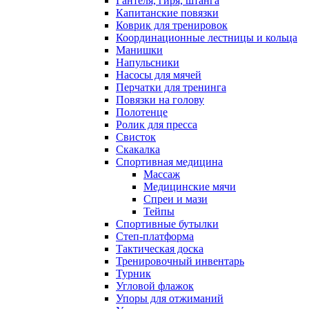
Гантеля, гиря, штанга
Капитанские повязки
Коврик для тренировок
Координационные лестницы и кольца
Манишки
Напульсники
Насосы для мячей
Перчатки для тренинга
Повязки на голову
Полотенце
Ролик для пресса
Свисток
Скакалка
Спортивная медицина
Массаж
Медицинские мячи
Спреи и мази
Тейпы
Спортивные бутылки
Степ-платформа
Тактическая доска
Тренировочный инвентарь
Турник
Угловой флажок
Упоры для отжиманий