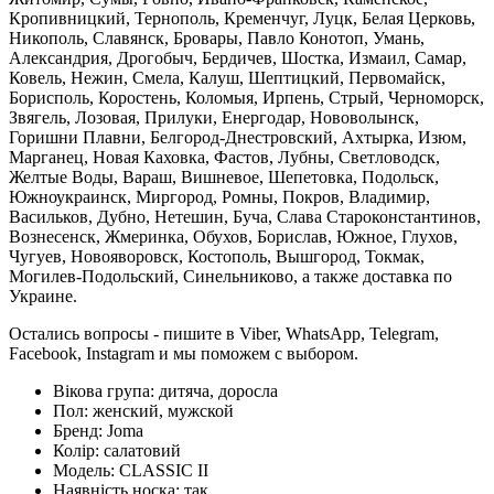
Кропивницкий, Тернополь, Кременчуг, Луцк, Белая Церковь,
Никополь, Славянск, Бровары, Павло Конотоп, Умань,
Александрия, Дрогобыч, Бердичев, Шостка, Измаил, Самар,
Ковель, Нежин, Смела, Калуш, Шептицкий, Первомайск,
Борисполь, Коростень, Коломыя, Ирпень, Стрый, Черноморск,
Звягель, Лозовая, Прилуки, Енергодар, Нововолынск,
Горишни Плавни, Белгород-Днестровский, Ахтырка, Изюм,
Марганец, Новая Каховка, Фастов, Лубны, Светловодск,
Желтые Воды, Вараш, Вишневое, Шепетовка, Подольск,
Южноукраинск, Миргород, Ромны, Покров, Владимир,
Васильков, Дубно, Нетешин, Буча, Слава Староконстантинов,
Вознесенск, Жмеринка, Обухов, Борислав, Южное, Глухов,
Чугуев, Новояворовск, Костополь, Вышгород, Токмак,
Могилев-Подольский, Синельниково, а также доставка по
Украине.
Остались вопросы - пишите в Viber, WhatsApp, Telegram,
Facebook, Instagram и мы поможем с выбором.
Вікова група:
дитяча, доросла
Пол:
женский, мужской
Бренд:
Joma
Колір:
салатовий
Модель:
CLASSIC II
Наявність носка:
так