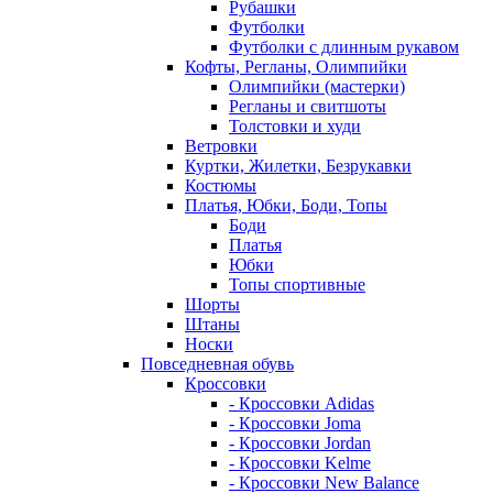
Рубашки
Футболки
Футболки с длинным рукавом
Кофты, Регланы, Олимпийки
Олимпийки (мастерки)
Регланы и свитшоты
Толстовки и худи
Ветровки
Куртки, Жилетки, Безрукавки
Костюмы
Платья, Юбки, Боди, Топы
Боди
Платья
Юбки
Топы спортивные
Шорты
Штаны
Носки
Повседневная обувь
Кроссовки
- Кроссовки Adidas
- Кроссовки Joma
- Кроссовки Jordan
- Кроссовки Kelme
- Кроссовки New Balance