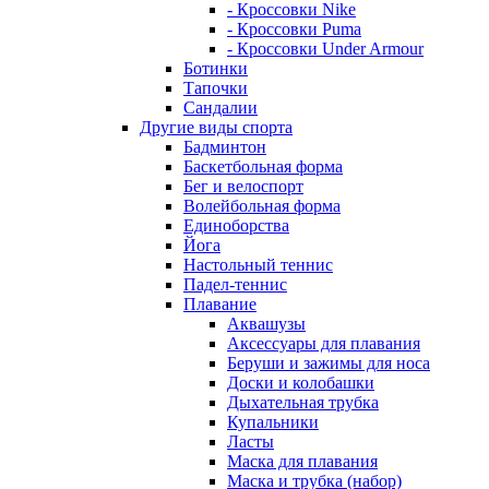
- Кроссовки Nike
- Кроссовки Puma
- Кроссовки Under Armour
Ботинки
Тапочки
Сандалии
Другие виды спорта
Бадминтон
Баскетбольная форма
Бег и велоспорт
Волейбольная форма
Единоборства
Йога
Настольный теннис
Падел-теннис
Плавание
Аквашузы
Аксессуары для плавания
Беруши и зажимы для носа
Доски и колобашки
Дыхательная трубка
Купальники
Ласты
Маска для плавания
Маска и трубка (набор)