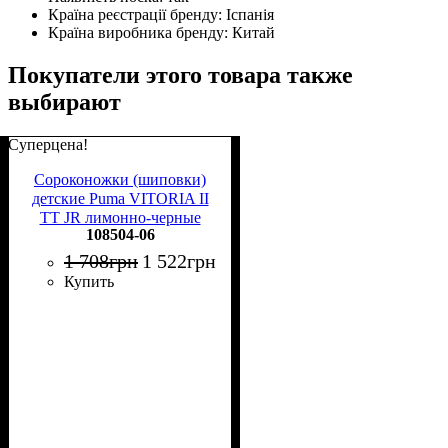
Країна реєстрації бренду:
Іспанія
Країна виробника бренду:
Китай
Покупатели этого товара также
выбирают
Суперцена!
Сороконожки (шиповки)
детские Puma VITORIA II
TT JR лимонно-черные
108504-06
108504-06
1 708
грн
1 522
грн
Купить