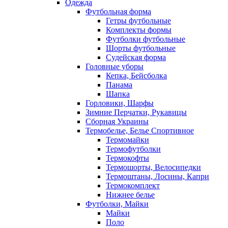
Одежда
Футбольная форма
Гетры футбольные
Комплекты формы
Футболки футбольные
Шорты футбольные
Судейская форма
Головные уборы
Кепка, Бейсболка
Панама
Шапка
Горловики, Шарфы
Зимние Перчатки, Рукавицы
Сборная Украины
Термобелье, Белье Спортивное
Термомайки
Термофутболки
Термокофты
Термошорты, Велосипедки
Термоштаны, Лосины, Капри
Термокомплект
Нижнее белье
Футболки, Майки
Майки
Поло