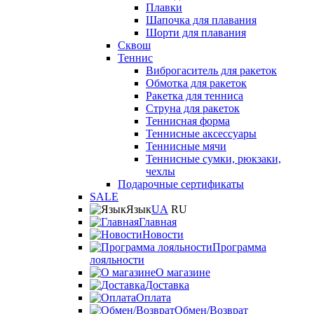
Плавки
Шапочка для плавания
Шорти для плавания
Сквош
Теннис
Виброгаситель для ракеток
Обмотка для ракеток
Ракетка для тенниса
Струна для ракеток
Теннисная форма
Теннисные аксессуары
Теннисные мячи
Теннисные сумки, рюкзаки,
чехлы
Подарочные сертификаты
SALE
Язык
UA
RU
Главная
Новости
Программа
лояльности
О магазине
Доставка
Оплата
Обмен/Возврат