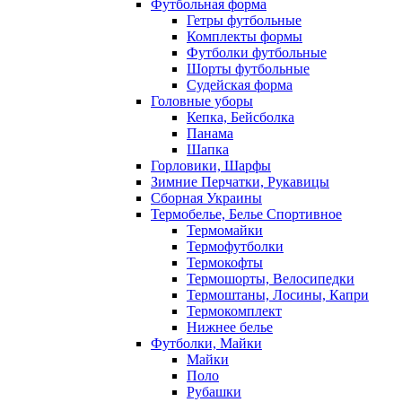
Футбольная форма
Гетры футбольные
Комплекты формы
Футболки футбольные
Шорты футбольные
Судейская форма
Головные уборы
Кепка, Бейсболка
Панама
Шапка
Горловики, Шарфы
Зимние Перчатки, Рукавицы
Сборная Украины
Термобелье, Белье Спортивное
Термомайки
Термофутболки
Термокофты
Термошорты, Велосипедки
Термоштаны, Лосины, Капри
Термокомплект
Нижнее белье
Футболки, Майки
Майки
Поло
Рубашки