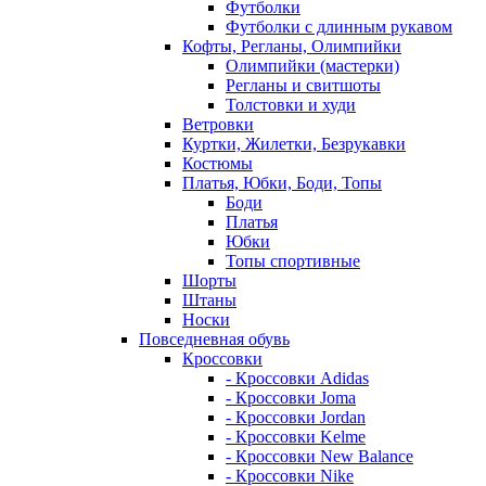
Футболки
Футболки с длинным рукавом
Кофты, Регланы, Олимпийки
Олимпийки (мастерки)
Регланы и свитшоты
Толстовки и худи
Ветровки
Куртки, Жилетки, Безрукавки
Костюмы
Платья, Юбки, Боди, Топы
Боди
Платья
Юбки
Топы спортивные
Шорты
Штаны
Носки
Повседневная обувь
Кроссовки
- Кроссовки Adidas
- Кроссовки Joma
- Кроссовки Jordan
- Кроссовки Kelme
- Кроссовки New Balance
- Кроссовки Nike