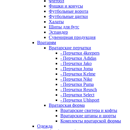
Фитбол
Фишки и конусы
Футбольные ворота
Футбольные щитки
Халаты
Шипы для бутс
Эспандер
Сувенирная продукция
Вратарям
Вратарские перчатки
- Перчатки 4keepers
- Перчатки Adidas
- Перчатки Jako
- Перчатки Joma
- Перчатки Kelme
- Перчатки Nike
- Перчатки Puma
- Перчатки Reusch
- Перчатки Select
- Перчатки Uhlsport
Вратарская форма
Вратарские свитера и кофты
Вратарские штаны и шорты
Комплекты вратарской формы
Одежда