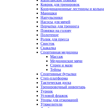
Капитанские повязки
Коврик для тренировок
Координационные лестницы и кольца
Манишки
Напульсники
Насосы для мячей
Перчатки для тренинга
Повязки на голову
Полотенце
Ролик для пресса
Свисток
Скакалка
Спортивная медицина
Массаж
Медицинские мячи
Спреи и мази
Тейпы
Спортивные бутылки
Степ-платформа
Тактическая доска
Тренировочный инвентарь
Турник
Угловой флажок
Упоры для отжиманий
Утяжелители