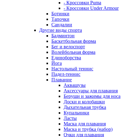
- Кроссовки Puma
- Кроссовки Under Armour
Ботинки
Тапочки
Сандалии
Другие виды спорта
Бадминтон
Баскетбольная форма
Бег и велоспорт
Волейбольная форма
Единоборства
Йога
Настольный теннис
Падел-теннис
Плавание
Аквашузы
Аксессуары для плавания
Беруши и зажимы для носа
Доски и колобашки
Дыхательная трубка
Купальники
Ласты
Маска для плавания
Маска и трубка (набор)
Очки для плавания