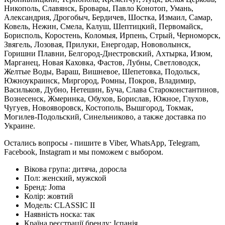
Никополь, Славянск, Бровары, Павло Конотоп, Умань,
Александрия, Дрогобыч, Бердичев, Шостка, Измаил, Самар,
Ковель, Нежин, Смела, Калуш, Шептицкий, Первомайск,
Борисполь, Коростень, Коломыя, Ирпень, Стрый, Черноморск,
Звягель, Лозовая, Прилуки, Енергодар, Нововолынск,
Горишни Плавни, Белгород-Днестровский, Ахтырка, Изюм,
Марганец, Новая Каховка, Фастов, Лубны, Светловодск,
Желтые Воды, Вараш, Вишневое, Шепетовка, Подольск,
Южноукраинск, Миргород, Ромны, Покров, Владимир,
Васильков, Дубно, Нетешин, Буча, Слава Староконстантинов,
Вознесенск, Жмеринка, Обухов, Борислав, Южное, Глухов,
Чугуев, Новояворовск, Костополь, Вышгород, Токмак,
Могилев-Подольский, Синельниково, а также доставка по
Украине.
Остались вопросы - пишите в Viber, WhatsApp, Telegram,
Facebook, Instagram и мы поможем с выбором.
Вікова група:
дитяча, доросла
Пол:
женский, мужской
Бренд:
Joma
Колір:
жовтий
Модель:
CLASSIC II
Наявність носка:
так
Країна реєстрації бренду:
Іспанія