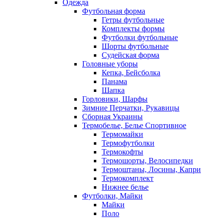
Одежда
Футбольная форма
Гетры футбольные
Комплекты формы
Футболки футбольные
Шорты футбольные
Судейская форма
Головные уборы
Кепка, Бейсболка
Панама
Шапка
Горловики, Шарфы
Зимние Перчатки, Рукавицы
Сборная Украины
Термобелье, Белье Спортивное
Термомайки
Термофутболки
Термокофты
Термошорты, Велосипедки
Термоштаны, Лосины, Капри
Термокомплект
Нижнее белье
Футболки, Майки
Майки
Поло