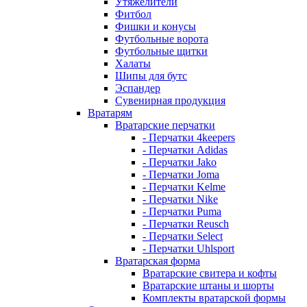
Утяжелители
Фитбол
Фишки и конусы
Футбольные ворота
Футбольные щитки
Халаты
Шипы для бутс
Эспандер
Сувенирная продукция
Вратарям
Вратарские перчатки
- Перчатки 4keepers
- Перчатки Adidas
- Перчатки Jako
- Перчатки Joma
- Перчатки Kelme
- Перчатки Nike
- Перчатки Puma
- Перчатки Reusch
- Перчатки Select
- Перчатки Uhlsport
Вратарская форма
Вратарские свитера и кофты
Вратарские штаны и шорты
Комплекты вратарской формы