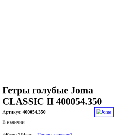
Гетры голубые Joma
CLASSIC II 400054.350
400054.350
В наличии
449
грн
354
грн
Нашли дешевле?