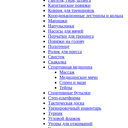
Гантеля, гиря, штанга
Капитанские повязки
Коврик для тренировок
Координационные лестницы и кольца
Манишки
Напульсники
Насосы для мячей
Перчатки для тренинга
Повязки на голову
Полотенце
Ролик для пресса
Свисток
Скакалка
Спортивная медицина
Массаж
Медицинские мячи
Спреи и мази
Тейпы
Спортивные бутылки
Степ-платформа
Тактическая доска
Тренировочный инвентарь
Турник
Угловой флажок
Упоры для отжиманий