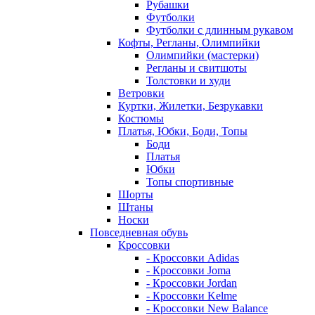
Рубашки
Футболки
Футболки с длинным рукавом
Кофты, Регланы, Олимпийки
Олимпийки (мастерки)
Регланы и свитшоты
Толстовки и худи
Ветровки
Куртки, Жилетки, Безрукавки
Костюмы
Платья, Юбки, Боди, Топы
Боди
Платья
Юбки
Топы спортивные
Шорты
Штаны
Носки
Повседневная обувь
Кроссовки
- Кроссовки Adidas
- Кроссовки Joma
- Кроссовки Jordan
- Кроссовки Kelme
- Кроссовки New Balance