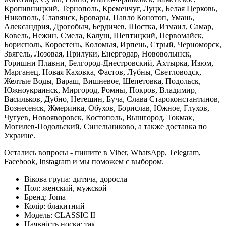
Кропивницкий, Тернополь, Кременчуг, Луцк, Белая Церковь,
Никополь, Славянск, Бровары, Павло Конотоп, Умань,
Александрия, Дрогобыч, Бердичев, Шостка, Измаил, Самар,
Ковель, Нежин, Смела, Калуш, Шептицкий, Первомайск,
Борисполь, Коростень, Коломыя, Ирпень, Стрый, Черноморск,
Звягель, Лозовая, Прилуки, Енергодар, Нововолынск,
Горишни Плавни, Белгород-Днестровский, Ахтырка, Изюм,
Марганец, Новая Каховка, Фастов, Лубны, Светловодск,
Желтые Воды, Вараш, Вишневое, Шепетовка, Подольск,
Южноукраинск, Миргород, Ромны, Покров, Владимир,
Васильков, Дубно, Нетешин, Буча, Слава Староконстантинов,
Вознесенск, Жмеринка, Обухов, Борислав, Южное, Глухов,
Чугуев, Новояворовск, Костополь, Вышгород, Токмак,
Могилев-Подольский, Синельниково, а также доставка по
Украине.
Остались вопросы - пишите в Viber, WhatsApp, Telegram,
Facebook, Instagram и мы поможем с выбором.
Вікова група:
дитяча, доросла
Пол:
женский, мужской
Бренд:
Joma
Колір:
блакитний
Модель:
CLASSIC II
Наявність носка:
так