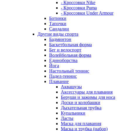
- Кроссовки Nike
- Кроссовки Puma
- Кроссовки Under Armour
Ботинки
Тапочки
Сандалии
Другие виды спорта
Бадминтон
Баскетбольная форма
Бег и велоспорт
Волейбольная форма
Единоборства
Йога
Настольный теннис
Падел-теннис
Плавание
Аквашузы
Аксессуары для плавания
Беруши и зажимы для носа
Доски и колобашки
Дыхательная трубка
Купальники
Ласты
Маска для плавания
Маска и трубка (набор)