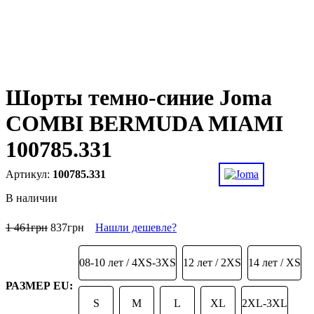
Шорты темно-синие Joma
COMBI BERMUDA MIAMI
100785.331
100785.331
В наличии
1 461
грн
837
грн
Нашли дешевле?
08-10 лет / 4XS-3XS
12 лет / 2XS
14 лет / XS
РАЗМЕР EU:
S
M
L
XL
2XL-3XL