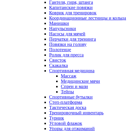
Гантеля, гиря, штанга
Капитанские повязки
Коврик для тренировок
Координационные лестницы и кольца
Манишки
Напульсники
Насосы для мячей
Перчатки для тренинга
Повязки на голову
Полотенце
Ролик для пресса
Свисток
Скакалка
Спортивная медицина
Массаж
Медицинские мячи
Спреи и мази
Тейпы
Спортивные бутылки
Степ-платформа
Тактическая доска
Тренировочный инвентарь
Турник
Угловой флажок
Упоры для отжиманий