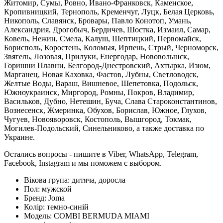
Житомир, Сумы, Ровно, Ивано-Франковск, Каменское,
Кропивницкий, Тернополь, Кременчуг, Луцк, Белая Церковь,
Никополь, Славянск, Бровары, Павло Конотоп, Умань,
Александрия, Дрогобыч, Бердичев, Шостка, Измаил, Самар,
Ковель, Нежин, Смела, Калуш, Шептицкий, Первомайск,
Борисполь, Коростень, Коломыя, Ирпень, Стрый, Черноморск,
Звягель, Лозовая, Прилуки, Енергодар, Нововолынск,
Горишни Плавни, Белгород-Днестровский, Ахтырка, Изюм,
Марганец, Новая Каховка, Фастов, Лубны, Светловодск,
Желтые Воды, Вараш, Вишневое, Шепетовка, Подольск,
Южноукраинск, Миргород, Ромны, Покров, Владимир,
Васильков, Дубно, Нетешин, Буча, Слава Староконстантинов,
Вознесенск, Жмеринка, Обухов, Борислав, Южное, Глухов,
Чугуев, Новояворовск, Костополь, Вышгород, Токмак,
Могилев-Подольский, Синельниково, а также доставка по
Украине.
Остались вопросы - пишите в Viber, WhatsApp, Telegram,
Facebook, Instagram и мы поможем с выбором.
Вікова група:
дитяча, доросла
Пол:
мужской
Бренд:
Joma
Колір:
темно-синій
Модель:
COMBI BERMUDA MIAMI