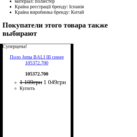
матеріал:
поліестер
Країна реєстрації бренду:
Іспанія
Країна виробника бренду:
Китай
Покупатели этого товара также
выбирают
Суперцена!
Поло Joma BALI III синее
105372.700
105372.700
1 109
грн
1 049
грн
Купить