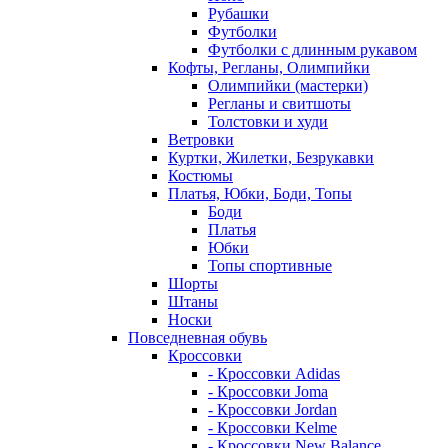
Рубашки
Футболки
Футболки с длинным рукавом
Кофты, Регланы, Олимпийки
Олимпийки (мастерки)
Регланы и свитшоты
Толстовки и худи
Ветровки
Куртки, Жилетки, Безрукавки
Костюмы
Платья, Юбки, Боди, Топы
Боди
Платья
Юбки
Топы спортивные
Шорты
Штаны
Носки
Повседневная обувь
Кроссовки
- Кроссовки Adidas
- Кроссовки Joma
- Кроссовки Jordan
- Кроссовки Kelme
- Кроссовки New Balance