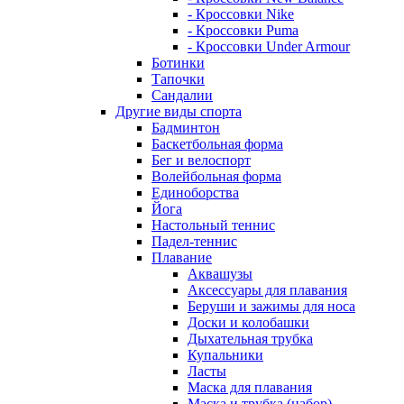
- Кроссовки Nike
- Кроссовки Puma
- Кроссовки Under Armour
Ботинки
Тапочки
Сандалии
Другие виды спорта
Бадминтон
Баскетбольная форма
Бег и велоспорт
Волейбольная форма
Единоборства
Йога
Настольный теннис
Падел-теннис
Плавание
Аквашузы
Аксессуары для плавания
Беруши и зажимы для носа
Доски и колобашки
Дыхательная трубка
Купальники
Ласты
Маска для плавания
Маска и трубка (набор)