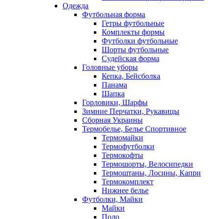
Одежда
Футбольная форма
Гетры футбольные
Комплекты формы
Футболки футбольные
Шорты футбольные
Судейская форма
Головные уборы
Кепка, Бейсболка
Панама
Шапка
Горловики, Шарфы
Зимние Перчатки, Рукавицы
Сборная Украины
Термобелье, Белье Спортивное
Термомайки
Термофутболки
Термокофты
Термошорты, Велосипедки
Термоштаны, Лосины, Капри
Термокомплект
Нижнее белье
Футболки, Майки
Майки
Поло