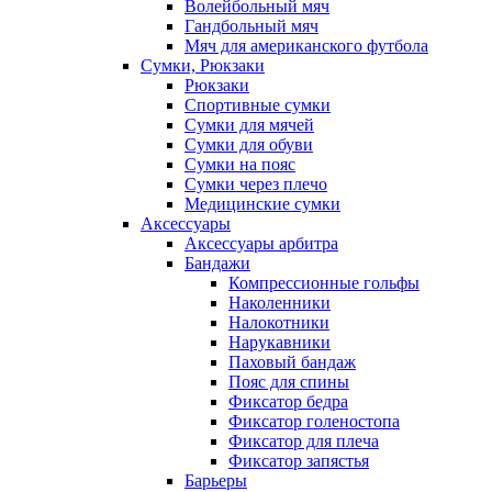
Волейбольный мяч
Гандбольный мяч
Мяч для американского футбола
Сумки, Рюкзаки
Рюкзаки
Спортивные сумки
Сумки для мячей
Сумки для обуви
Сумки на пояс
Сумки через плечо
Медицинские сумки
Аксессуары
Аксессуары арбитра
Бандажи
Компрессионные гольфы
Наколенники
Налокотники
Нарукавники
Паховый бандаж
Пояс для спины
Фиксатор бедра
Фиксатор голеностопа
Фиксатор для плеча
Фиксатор запястья
Барьеры