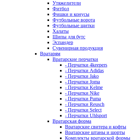
Утяжелители
Фитбол
Фишки и конусы
Футбольные ворота
Футбольные щитки
Халаты
Шипы для бутс
Эспандер
Сувенирная продукция
Вратарям
Вратарские перчатки
- Перчатки 4keepers
- Перчатки Adidas
- Перчатки Jako
- Перчатки Joma
- Перчатки Kelme
- Перчатки Nike
- Перчатки Puma
- Перчатки Reusch
- Перчатки Select
- Перчатки Uhlsport
Вратарская форма
Вратарские свитера и кофты
Вратарские штаны и шорты
Комплекты вратарской формы