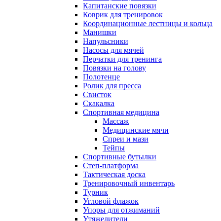
Капитанские повязки
Коврик для тренировок
Координационные лестницы и кольца
Манишки
Напульсники
Насосы для мячей
Перчатки для тренинга
Повязки на голову
Полотенце
Ролик для пресса
Свисток
Скакалка
Спортивная медицина
Массаж
Медицинские мячи
Спреи и мази
Тейпы
Спортивные бутылки
Степ-платформа
Тактическая доска
Тренировочный инвентарь
Турник
Угловой флажок
Упоры для отжиманий
Утяжелители