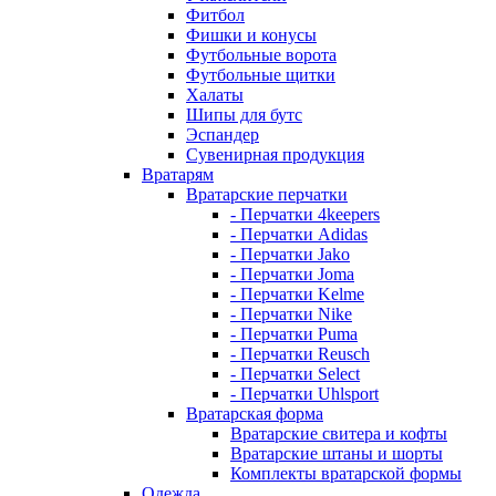
Фитбол
Фишки и конусы
Футбольные ворота
Футбольные щитки
Халаты
Шипы для бутс
Эспандер
Сувенирная продукция
Вратарям
Вратарские перчатки
- Перчатки 4keepers
- Перчатки Adidas
- Перчатки Jako
- Перчатки Joma
- Перчатки Kelme
- Перчатки Nike
- Перчатки Puma
- Перчатки Reusch
- Перчатки Select
- Перчатки Uhlsport
Вратарская форма
Вратарские свитера и кофты
Вратарские штаны и шорты
Комплекты вратарской формы
Одежда