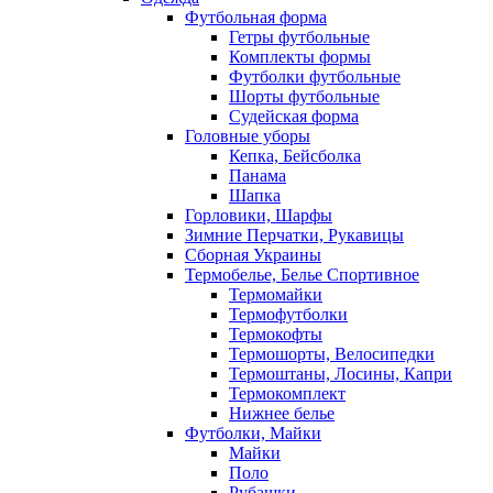
Футбольная форма
Гетры футбольные
Комплекты формы
Футболки футбольные
Шорты футбольные
Судейская форма
Головные уборы
Кепка, Бейсболка
Панама
Шапка
Горловики, Шарфы
Зимние Перчатки, Рукавицы
Сборная Украины
Термобелье, Белье Спортивное
Термомайки
Термофутболки
Термокофты
Термошорты, Велосипедки
Термоштаны, Лосины, Капри
Термокомплект
Нижнее белье
Футболки, Майки
Майки
Поло
Рубашки