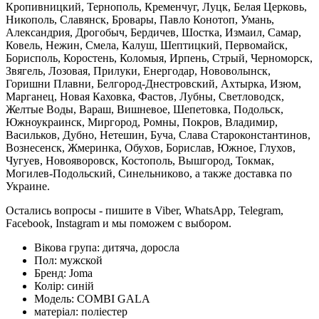
Кропивницкий, Тернополь, Кременчуг, Луцк, Белая Церковь,
Никополь, Славянск, Бровары, Павло Конотоп, Умань,
Александрия, Дрогобыч, Бердичев, Шостка, Измаил, Самар,
Ковель, Нежин, Смела, Калуш, Шептицкий, Первомайск,
Борисполь, Коростень, Коломыя, Ирпень, Стрый, Черноморск,
Звягель, Лозовая, Прилуки, Енергодар, Нововолынск,
Горишни Плавни, Белгород-Днестровский, Ахтырка, Изюм,
Марганец, Новая Каховка, Фастов, Лубны, Светловодск,
Желтые Воды, Вараш, Вишневое, Шепетовка, Подольск,
Южноукраинск, Миргород, Ромны, Покров, Владимир,
Васильков, Дубно, Нетешин, Буча, Слава Староконстантинов,
Вознесенск, Жмеринка, Обухов, Борислав, Южное, Глухов,
Чугуев, Новояворовск, Костополь, Вышгород, Токмак,
Могилев-Подольский, Синельниково, а также доставка по
Украине.
Остались вопросы - пишите в Viber, WhatsApp, Telegram,
Facebook, Instagram и мы поможем с выбором.
Вікова група:
дитяча, доросла
Пол:
мужской
Бренд:
Joma
Колір:
синій
Модель:
COMBI GALA
матеріал:
поліестер