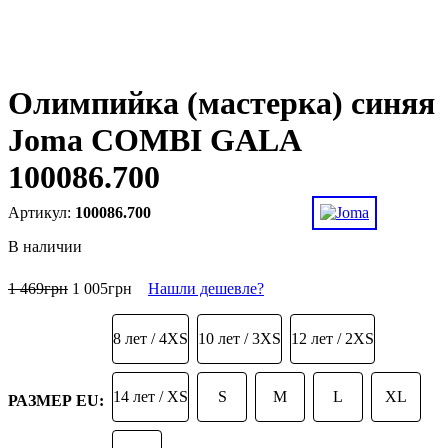
Олимпийка (мастерка) синяя
Joma COMBI GALA
100086.700
100086.700
В наличии
1 469
грн
1 005
грн
Нашли дешевле?
8 лет / 4XS
10 лет / 3XS
12 лет / 2XS
14 лет / XS
S
M
L
XL
РАЗМЕР EU: