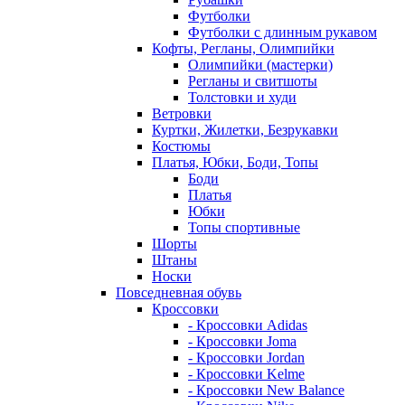
Футболки
Футболки с длинным рукавом
Кофты, Регланы, Олимпийки
Олимпийки (мастерки)
Регланы и свитшоты
Толстовки и худи
Ветровки
Куртки, Жилетки, Безрукавки
Костюмы
Платья, Юбки, Боди, Топы
Боди
Платья
Юбки
Топы спортивные
Шорты
Штаны
Носки
Повседневная обувь
Кроссовки
- Кроссовки Adidas
- Кроссовки Joma
- Кроссовки Jordan
- Кроссовки Kelme
- Кроссовки New Balance