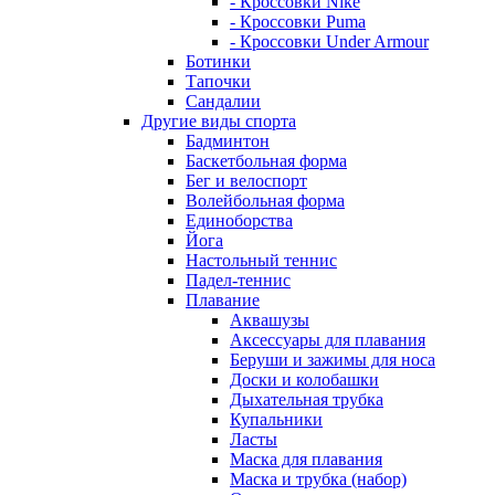
- Кроссовки Nike
- Кроссовки Puma
- Кроссовки Under Armour
Ботинки
Тапочки
Сандалии
Другие виды спорта
Бадминтон
Баскетбольная форма
Бег и велоспорт
Волейбольная форма
Единоборства
Йога
Настольный теннис
Падел-теннис
Плавание
Аквашузы
Аксессуары для плавания
Беруши и зажимы для носа
Доски и колобашки
Дыхательная трубка
Купальники
Ласты
Маска для плавания
Маска и трубка (набор)