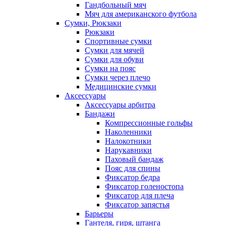
Гандбольный мяч
Мяч для американского футбола
Сумки, Рюкзаки
Рюкзаки
Спортивные сумки
Сумки для мячей
Сумки для обуви
Сумки на пояс
Сумки через плечо
Медицинские сумки
Аксессуары
Аксессуары арбитра
Бандажи
Компрессионные гольфы
Наколенники
Налокотники
Нарукавники
Паховый бандаж
Пояс для спины
Фиксатор бедра
Фиксатор голеностопа
Фиксатор для плеча
Фиксатор запястья
Барьеры
Гантеля, гиря, штанга