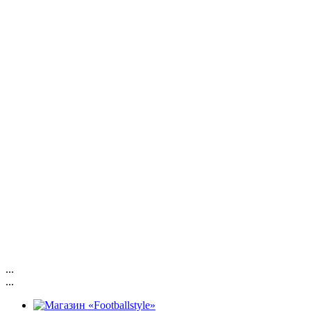
...
...