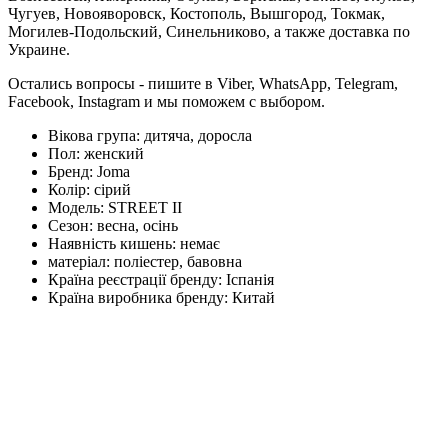
Чугуев, Новояворовск, Костополь, Вышгород, Токмак,
Могилев-Подольский, Синельниково, а также доставка по
Украине.
Остались вопросы - пишите в Viber, WhatsApp, Telegram,
Facebook, Instagram и мы поможем с выбором.
Вікова група:
дитяча, доросла
Пол:
женский
Бренд:
Joma
Колір:
сірий
Модель:
STREET II
Сезон:
весна, осінь
Наявність кишень:
немає
матеріал:
поліестер, бавовна
Країна реєстрації бренду:
Іспанія
Країна виробника бренду:
Китай