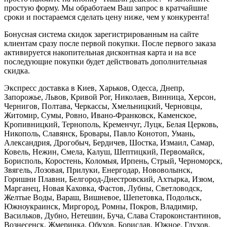
простую форму. Мы обработаем Ваш запрос в кратчайшие
сроки и постараемся сделать цену ниже, чем у конкурента!
Бонусная система скидок зарегистрированным на сайте
клиентам сразу после первой покупки. После первого заказа
активируется накопительная дисконтная карта и на все
последующие покупки будет действовать дополнительная
скидка.
Экспресс доставка в Киев, Харьков, Одесса, Днепр,
Запорожье, Львов, Кривой Рог, Николаев, Винница, Херсон,
Чернигов, Полтава, Черкассы, Хмельницкий, Черновцы,
Житомир, Сумы, Ровно, Ивано-Франковск, Каменское,
Кропивницкий, Тернополь, Кременчуг, Луцк, Белая Церковь,
Никополь, Славянск, Бровары, Павло Конотоп, Умань,
Александрия, Дрогобыч, Бердичев, Шостка, Измаил, Самар,
Ковель, Нежин, Смела, Калуш, Шептицкий, Первомайск,
Борисполь, Коростень, Коломыя, Ирпень, Стрый, Черноморск,
Звягель, Лозовая, Прилуки, Енергодар, Нововолынск,
Горишни Плавни, Белгород-Днестровский, Ахтырка, Изюм,
Марганец, Новая Каховка, Фастов, Лубны, Светловодск,
Желтые Воды, Вараш, Вишневое, Шепетовка, Подольск,
Южноукраинск, Миргород, Ромны, Покров, Владимир,
Васильков, Дубно, Нетешин, Буча, Слава Староконстантинов,
Вознесенск, Жмеринка, Обухов, Борислав, Южное, Глухов,