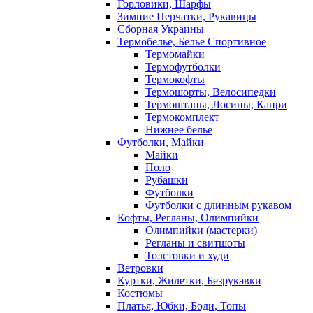
Горловики, Шарфы
Зимние Перчатки, Рукавицы
Сборная Украины
Термобелье, Белье Спортивное
Термомайки
Термофутболки
Термокофты
Термошорты, Велосипедки
Термоштаны, Лосины, Капри
Термокомплект
Нижнее белье
Футболки, Майки
Майки
Поло
Рубашки
Футболки
Футболки с длинным рукавом
Кофты, Регланы, Олимпийки
Олимпийки (мастерки)
Регланы и свитшоты
Толстовки и худи
Ветровки
Куртки, Жилетки, Безрукавки
Костюмы
Платья, Юбки, Боди, Топы