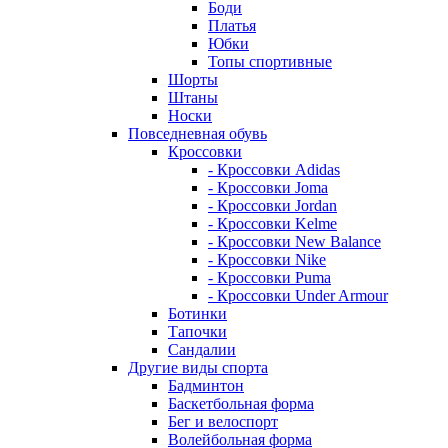
Боди
Платья
Юбки
Топы спортивные
Шорты
Штаны
Носки
Повседневная обувь
Кроссовки
- Кроссовки Adidas
- Кроссовки Joma
- Кроссовки Jordan
- Кроссовки Kelme
- Кроссовки New Balance
- Кроссовки Nike
- Кроссовки Puma
- Кроссовки Under Armour
Ботинки
Тапочки
Сандалии
Другие виды спорта
Бадминтон
Баскетбольная форма
Бег и велоспорт
Волейбольная форма