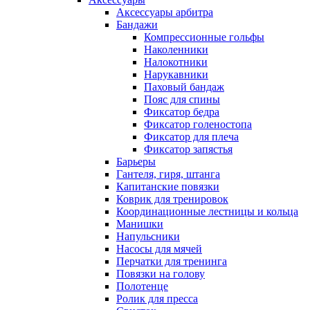
Аксессуары арбитра
Бандажи
Компрессионные гольфы
Наколенники
Налокотники
Нарукавники
Паховый бандаж
Пояс для спины
Фиксатор бедра
Фиксатор голеностопа
Фиксатор для плеча
Фиксатор запястья
Барьеры
Гантеля, гиря, штанга
Капитанские повязки
Коврик для тренировок
Координационные лестницы и кольца
Манишки
Напульсники
Насосы для мячей
Перчатки для тренинга
Повязки на голову
Полотенце
Ролик для пресса