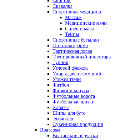
Свисток
Скакалка
Спортивная медицина
Массаж
Медицинские мячи
Спреи и мази
Тейпы
Спортивные бутылки
Степ-платформа
Тактическая доска
Тренировочный инвентарь
Турник
Угловой флажок
Упоры для отжиманий
Утяжелители
Фитбол
Фишки и конусы
Футбольные ворота
Футбольные щитки
Халаты
Шипы для бутс
Эспандер
Сувенирная продукция
Вратарям
Вратарские перчатки