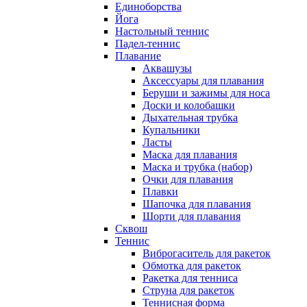
Единоборства
Йога
Настольный теннис
Падел-теннис
Плавание
Аквашузы
Аксессуары для плавания
Беруши и зажимы для носа
Доски и колобашки
Дыхательная трубка
Купальники
Ласты
Маска для плавания
Маска и трубка (набор)
Очки для плавания
Плавки
Шапочка для плавания
Шорти для плавания
Сквош
Теннис
Виброгаситель для ракеток
Обмотка для ракеток
Ракетка для тенниса
Струна для ракеток
Теннисная форма