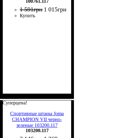
100761.117
1 591
грн
1 015
грн
Купить
Суперцена!
Спортивные штаны Joma
CHAMPION VII черно-
зеленые 103200.117
103200.117