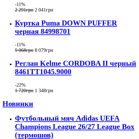
-11%
2 291
грн
2 041
грн
Куртка Puma DOWN PUFFER
черная 84998701
-11%
9 068
грн
8 079
грн
Реглан Kelme CORDOBA II черный
8461TT1045.9000
-22%
1 720
грн
1 348
грн
Новинки
Футбольный мяч Adidas UEFA
Champions League 26/27 League Box
(термошов)