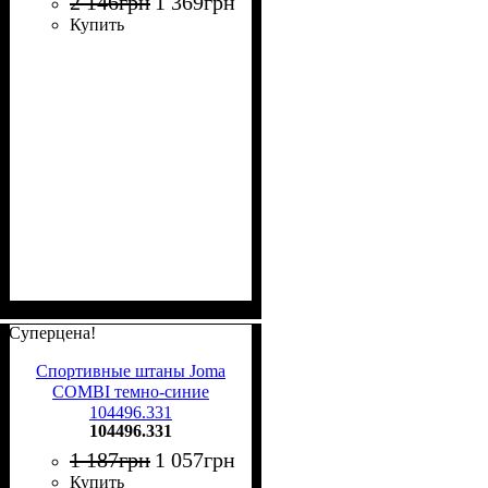
2 146
грн
1 369
грн
Купить
Суперцена!
Спортивные штаны Joma
COMBI темно-синие
104496.331
104496.331
1 187
грн
1 057
грн
Купить