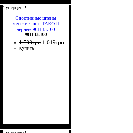
Суперцена!
Спортивные штаны
женские Joma TARO II
черные 901133.100
901133.100
1 500
грн
1 049
грн
Купить
Суперцена!