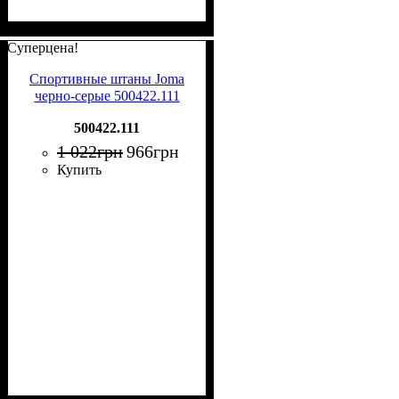
Суперцена!
Спортивные штаны Joma
черно-серые 500422.111
500422.111
1 022
грн
966
грн
Купить