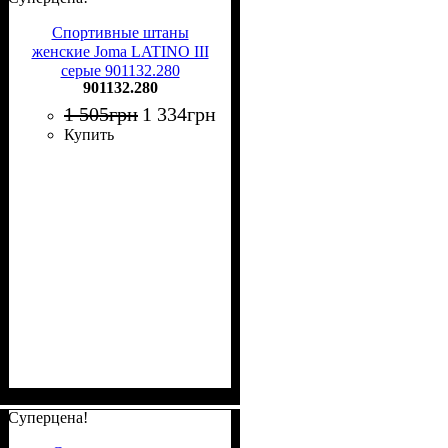
Спортивные штаны
женские Joma LATINO III
серые 901132.280
901132.280
1 505
грн
1 334
грн
Купить
Суперцена!