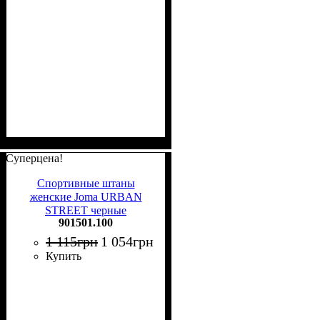
Суперцена!
Спортивные штаны
женские Joma URBAN
STREET черные
901501.100
901501.100
1 115
грн
1 054
грн
Купить