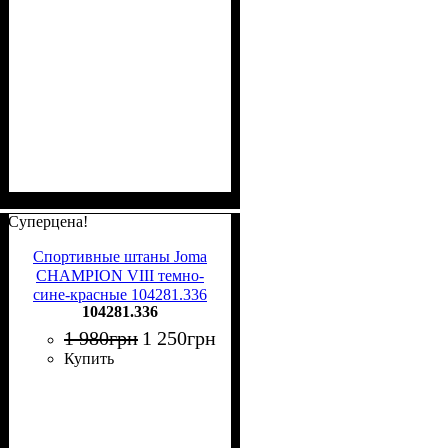
Суперцена!
Спортивные штаны Joma
CHAMPION VIII темно-
сине-красные 104281.336
104281.336
1 980
грн
1 250
грн
Купить