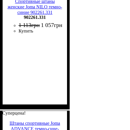
Спортивные штаны
женские Joma NILO темно-
синие 902261.331
902261.331
1 113
грн
1 057
грн
Купить
Суперцена!
Штаны спортивные Joma
ADVANCE темно-сине-