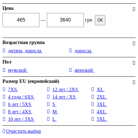
Цена
—
грн
ОК
Возрастная группа
дитяча, доросла
доросла
Пол
мужской
женский
Размер EU (европейский)
7XS
12 лет / 2XS
XL
4 года / 6XS
14 лет / XS
2XL
6 лет / 5XS
S
3XL
8 лет / 4XS
M
4XL
10 лет / 3XS
L
5XL
Очистить выбор