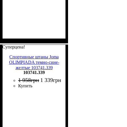
Суперцена!
Спортивные штаны Joma
OLIMPIADA темно-сине-
желтые 103741.339
103741.339
1 958
грн
1 339
грн
Купить