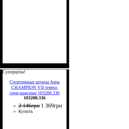
Суперцена!
Спортивные штаны Joma
CHAMPION VII темно-
сине-красные 103200.336
103200.336
2 146
грн
1 369
грн
Купить