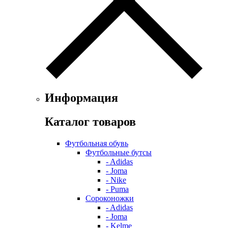
Информация
Каталог товаров
Футбольная обувь
Футбольные бутсы
- Adidas
- Joma
- Nike
- Puma
Сороконожки
- Adidas
- Joma
- Kelme