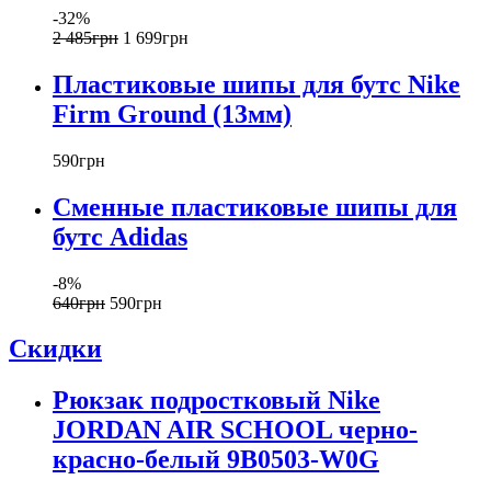
-32%
2 485
грн
1 699
грн
Пластиковые шипы для бутс Nike
Firm Ground (13мм)
590
грн
Сменные пластиковые шипы для
бутс Adidas
-8%
640
грн
590
грн
Скидки
Рюкзак подростковый Nike
JORDAN AIR SCHOOL черно-
красно-белый 9B0503-W0G