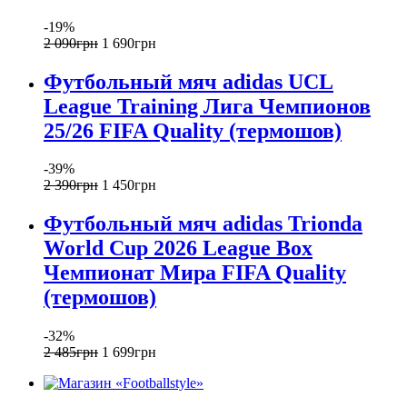
-19%
2 090
грн
1 690
грн
Футбольный мяч adidas UCL
League Training Лига Чемпионов
25/26 FIFA Quality (термошов)
-39%
2 390
грн
1 450
грн
Футбольный мяч adidas Trionda
World Cup 2026 League Box
Чемпионат Мира FIFA Quality
(термошов)
-32%
2 485
грн
1 699
грн