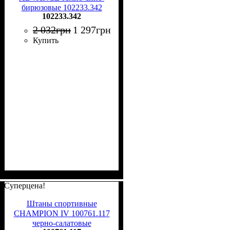
бирюзовые 102233.342
102233.342
2 032
грн
1 297
грн
Купить
Суперцена!
Штаны спортивные
CHAMPION IV 100761.117
черно-салатовые