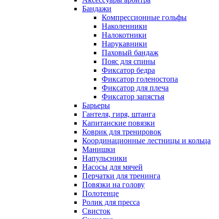
Бандажи
Компрессионные гольфы
Наколенники
Налокотники
Нарукавники
Паховый бандаж
Пояс для спины
Фиксатор бедра
Фиксатор голеностопа
Фиксатор для плеча
Фиксатор запястья
Барьеры
Гантеля, гиря, штанга
Капитанские повязки
Коврик для тренировок
Координационные лестницы и кольца
Манишки
Напульсники
Насосы для мячей
Перчатки для тренинга
Повязки на голову
Полотенце
Ролик для пресса
Свисток