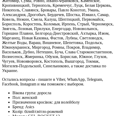
Житомир, Сумы, Ровно, Ивано-Франковск, Каменское,
Кропивницкий, Тернополь, Кременчуг, Луцк, Белая Церковь,
Никополь, Славянск, Бровары, Павло Конотоп, Умань,
Александрия, Дрогобыч, Бердичев, Шостка, Измаил, Самар,
Ковель, Нежин, Смела, Калуш, Шептицкий, Первомайск,
Борисполь, Коростень, Коломыя, Ирпень, Стрый, Черноморск,
Звягель, Лозовая, Прилуки, Енергодар, Нововолынск,
Горишни Плавни, Белгород-Днестровский, Ахтырка, Изюм,
Марганец, Новая Каховка, Фастов, Лубны, Светловодск,
Желтые Воды, Вараш, Вишневое, Шепетовка, Подольск,
Южноукраинск, Миргород, Ромны, Покров, Владимир,
Васильков, Дубно, Нетешин, Буча, Слава Староконстантинов,
Вознесенск, Жмеринка, Обухов, Борислав, Южное, Глухов,
Чугуев, Новояворовск, Костополь, Вышгород, Токмак,
Могилев-Подольский, Синельниково, а также доставка по
Украине.
Остались вопросы - пишите в Viber, WhatsApp, Telegram,
Facebook, Instagram и мы поможем с выбором.
Вікова група:
доросла
Пол:
женский
Призначення кросівок:
для волейболу
Бренд:
Asics
Колір:
білий/світло-рожевий