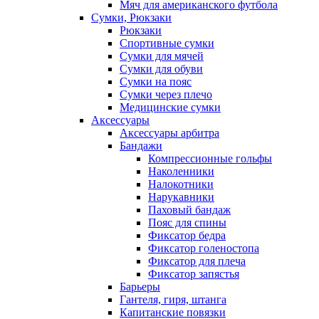
Мяч для американского футбола
Сумки, Рюкзаки
Рюкзаки
Спортивные сумки
Сумки для мячей
Сумки для обуви
Сумки на пояс
Сумки через плечо
Медицинские сумки
Аксессуары
Аксессуары арбитра
Бандажи
Компрессионные гольфы
Наколенники
Налокотники
Нарукавники
Паховый бандаж
Пояс для спины
Фиксатор бедра
Фиксатор голеностопа
Фиксатор для плеча
Фиксатор запястья
Барьеры
Гантеля, гиря, штанга
Капитанские повязки