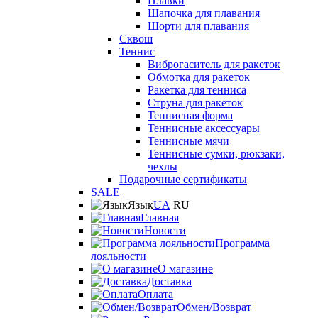
Плавки
Шапочка для плавания
Шорти для плавания
Сквош
Теннис
Виброгаситель для ракеток
Обмотка для ракеток
Ракетка для тенниса
Струна для ракеток
Теннисная форма
Теннисные аксессуары
Теннисные мячи
Теннисные сумки, рюкзаки,
чехлы
Подарочные сертификаты
SALE
Язык
UA
RU
Главная
Новости
Программа
лояльности
О магазине
Доставка
Оплата
Обмен/Возврат