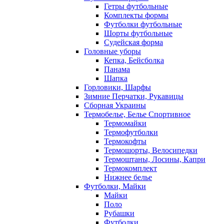
Гетры футбольные
Комплекты формы
Футболки футбольные
Шорты футбольные
Судейская форма
Головные уборы
Кепка, Бейсболка
Панама
Шапка
Горловики, Шарфы
Зимние Перчатки, Рукавицы
Сборная Украины
Термобелье, Белье Спортивное
Термомайки
Термофутболки
Термокофты
Термошорты, Велосипедки
Термоштаны, Лосины, Капри
Термокомплект
Нижнее белье
Футболки, Майки
Майки
Поло
Рубашки
Футболки