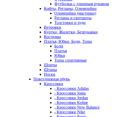
Футболки с длинным рукавом
Кофты, Регланы, Олимпийки
Олимпийки (мастерки)
Регланы и свитшоты
Толстовки и худи
Ветровки
Куртки, Жилетки, Безрукавки
Костюмы
Платья, Юбки, Боди, Топы
Боди
Платья
Юбки
Топы спортивные
Шорты
Штаны
Носки
Повседневная обувь
Кроссовки
- Кроссовки Adidas
- Кроссовки Joma
- Кроссовки Jordan
- Кроссовки Kelme
- Кроссовки New Balance
- Кроссовки Nike
- Кроссовки Puma