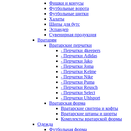
Фишки и конусы
Футбольные ворота
Футбольные щитки
Халаты
Шипы для бутс
Эспандер
Сувенирная продукция
Вратарям
Вратарские перчатки
- Перчатки 4keepers
- Перчатки Adidas
- Перчатки Jako
- Перчатки Joma
- Перчатки Kelme
- Перчатки Nike
- Перчатки Puma
- Перчатки Reusch
- Перчатки Select
- Перчатки Uhlsport
Вратарская форма
Вратарские свитера и кофты
Вратарские штаны и шорты
Комплекты вратарской формы
Одежда
Футбольная форма