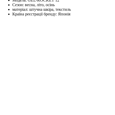
Модель:
GEL-ROCKET 12
Сезон:
весна, літо, осінь
матеріал:
штучна шкіра, текстиль
Країна реєстрації бренду:
Японія