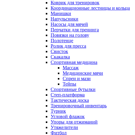
Коврик для тренировок
Координационные лестницы и кольца
Манишки
Напульсники
Насосы для мячей
Перчатки для тренинга
Повязки на голову
Полотенце
Ролик для пресса
Свисток
Скакалка
Спортивная медицина
Массаж
Медицинские мячи
Спреи и мази
Тейпы
Спортивные бутылки
Степ-платформа
Тактическая доска
Тренировочный инвентарь
Турник
Угловой флажок
Упоры для отжиманий
Утяжелители
Фитбол