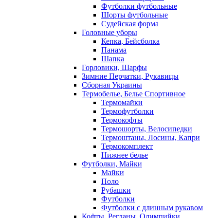
Футболки футбольные
Шорты футбольные
Судейская форма
Головные уборы
Кепка, Бейсболка
Панама
Шапка
Горловики, Шарфы
Зимние Перчатки, Рукавицы
Сборная Украины
Термобелье, Белье Спортивное
Термомайки
Термофутболки
Термокофты
Термошорты, Велосипедки
Термоштаны, Лосины, Капри
Термокомплект
Нижнее белье
Футболки, Майки
Майки
Поло
Рубашки
Футболки
Футболки с длинным рукавом
Кофты, Регланы, Олимпийки