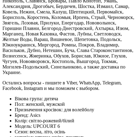
Никополь, Славянск, Бровары, Павло Конотоп, Умань,
Александрия, Дрогобыч, Бердичев, Шостка, Измаил, Самар,
Ковель, Нежин, Смела, Калуш, Шептицкий, Первомайск,
Борисполь, Коростень, Коломыя, Ирпень, Стрый, Черноморск,
Звягель, Лозовая, Прилуки, Енергодар, Нововолынск,
Горишни Плавни, Белгород-Днестровский, Ахтырка, Изюм,
Марганец, Новая Каховка, Фастов, Лубны, Светловодск,
Желтые Воды, Вараш, Вишневое, Шепетовка, Подольск,
Южноукраинск, Миргород, Ромны, Покров, Владимир,
Васильков, Дубно, Нетешин, Буча, Слава Староконстантинов,
Вознесенск, Жмеринка, Обухов, Борислав, Южное, Глухов,
Чугуев, Новояворовск, Костополь, Вышгород, Токмак,
Могилев-Подольский, Синельниково, а также доставка по
Украине.
Остались вопросы - пишите в Viber, WhatsApp, Telegram,
Facebook, Instagram и мы поможем с выбором.
Вікова група:
дитяча
Пол:
женский, мужской
Призначення кросівок:
для волейболу
Бренд:
Asics
Колір:
світло-рожевий/білий
Модель:
UPCOURT 6
Сезон:
весна, літо, осінь