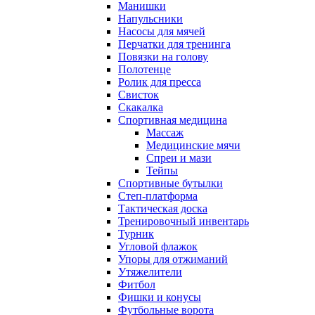
Манишки
Напульсники
Насосы для мячей
Перчатки для тренинга
Повязки на голову
Полотенце
Ролик для пресса
Свисток
Скакалка
Спортивная медицина
Массаж
Медицинские мячи
Спреи и мази
Тейпы
Спортивные бутылки
Степ-платформа
Тактическая доска
Тренировочный инвентарь
Турник
Угловой флажок
Упоры для отжиманий
Утяжелители
Фитбол
Фишки и конусы
Футбольные ворота