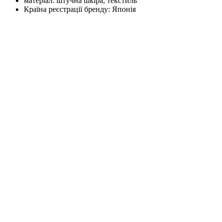
матеріал:
штучна шкіра, текстиль
Країна реєстрації бренду:
Японія