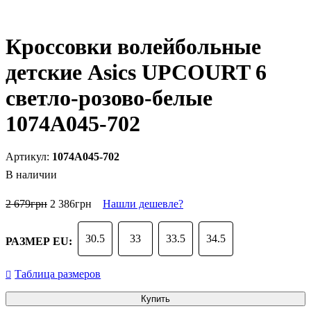
Кроссовки волейбольные
детские Asics UPCOURT 6
светло-розово-белые
1074A045-702
1074A045-702
В наличии
2 679
грн
2 386
грн
Нашли дешевле?
30.5
33
33.5
34.5
РАЗМЕР EU:
Таблица размеров
Купить