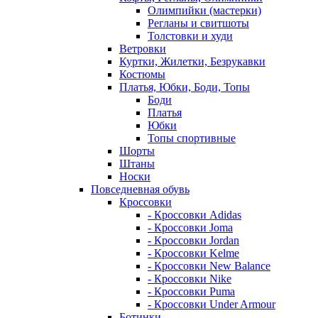
Олимпийки (мастерки)
Регланы и свитшоты
Толстовки и худи
Ветровки
Куртки, Жилетки, Безрукавки
Костюмы
Платья, Юбки, Боди, Топы
Боди
Платья
Юбки
Топы спортивные
Шорты
Штаны
Носки
Повседневная обувь
Кроссовки
- Кроссовки Adidas
- Кроссовки Joma
- Кроссовки Jordan
- Кроссовки Kelme
- Кроссовки New Balance
- Кроссовки Nike
- Кроссовки Puma
- Кроссовки Under Armour
Ботинки