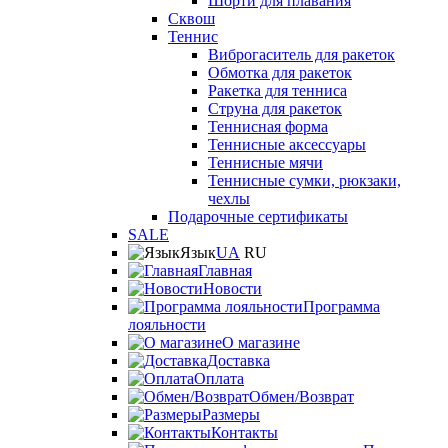
Шорти для плавания
Сквош
Теннис
Виброгаситель для ракеток
Обмотка для ракеток
Ракетка для тенниса
Струна для ракеток
Теннисная форма
Теннисные аксессуары
Теннисные мячи
Теннисные сумки, рюкзаки,
чехлы
Подарочные сертификаты
SALE
Язык
UA
RU
Главная
Новости
Программа
лояльности
О магазине
Доставка
Оплата
Обмен/Возврат
Размеры
Контакты