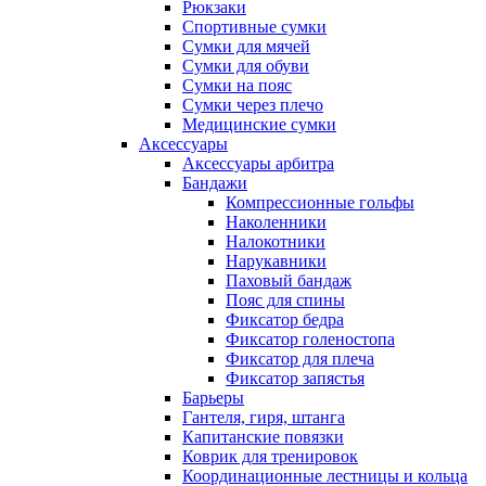
Рюкзаки
Спортивные сумки
Сумки для мячей
Сумки для обуви
Сумки на пояс
Сумки через плечо
Медицинские сумки
Аксессуары
Аксессуары арбитра
Бандажи
Компрессионные гольфы
Наколенники
Налокотники
Нарукавники
Паховый бандаж
Пояс для спины
Фиксатор бедра
Фиксатор голеностопа
Фиксатор для плеча
Фиксатор запястья
Барьеры
Гантеля, гиря, штанга
Капитанские повязки
Коврик для тренировок
Координационные лестницы и кольца