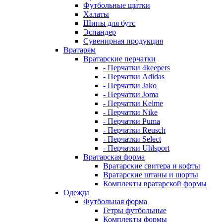
Футбольные щитки
Халаты
Шипы для бутс
Эспандер
Сувенирная продукция
Вратарям
Вратарские перчатки
- Перчатки 4keepers
- Перчатки Adidas
- Перчатки Jako
- Перчатки Joma
- Перчатки Kelme
- Перчатки Nike
- Перчатки Puma
- Перчатки Reusch
- Перчатки Select
- Перчатки Uhlsport
Вратарская форма
Вратарские свитера и кофты
Вратарские штаны и шорты
Комплекты вратарской формы
Одежда
Футбольная форма
Гетры футбольные
Комплекты формы