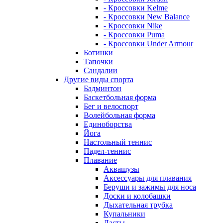
- Кроссовки Kelme
- Кроссовки New Balance
- Кроссовки Nike
- Кроссовки Puma
- Кроссовки Under Armour
Ботинки
Тапочки
Сандалии
Другие виды спорта
Бадминтон
Баскетбольная форма
Бег и велоспорт
Волейбольная форма
Единоборства
Йога
Настольный теннис
Падел-теннис
Плавание
Аквашузы
Аксессуары для плавания
Беруши и зажимы для носа
Доски и колобашки
Дыхательная трубка
Купальники
Ласты