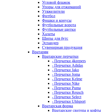
Угловой флажок
Упоры для отжиманий
Утяжелители
Фитбол
Фишки и конусы
Футбольные ворота
Футбольные щитки
Халаты
Шипы для бутс
Эспандер
Сувенирная продукция
Вратарям
Вратарские перчатки
- Перчатки 4keepers
- Перчатки Adidas
- Перчатки Jako
- Перчатки Joma
- Перчатки Kelme
- Перчатки Nike
- Перчатки Puma
- Перчатки Reusch
- Перчатки Select
- Перчатки Uhlsport
Вратарская форма
Вратарские свитера и кофты