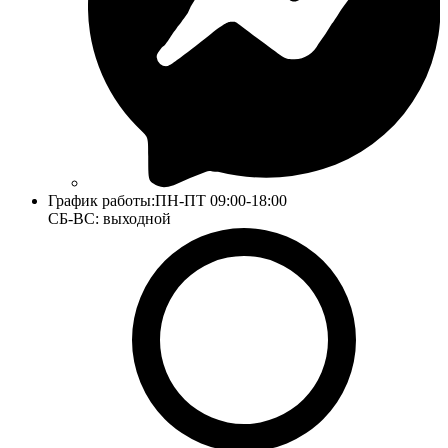
График работы:
ПН-ПТ 09:00-18:00
СБ-ВС: выходной