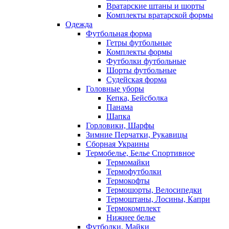
Вратарские штаны и шорты
Комплекты вратарской формы
Одежда
Футбольная форма
Гетры футбольные
Комплекты формы
Футболки футбольные
Шорты футбольные
Судейская форма
Головные уборы
Кепка, Бейсболка
Панама
Шапка
Горловики, Шарфы
Зимние Перчатки, Рукавицы
Сборная Украины
Термобелье, Белье Спортивное
Термомайки
Термофутболки
Термокофты
Термошорты, Велосипедки
Термоштаны, Лосины, Капри
Термокомплект
Нижнее белье
Футболки, Майки