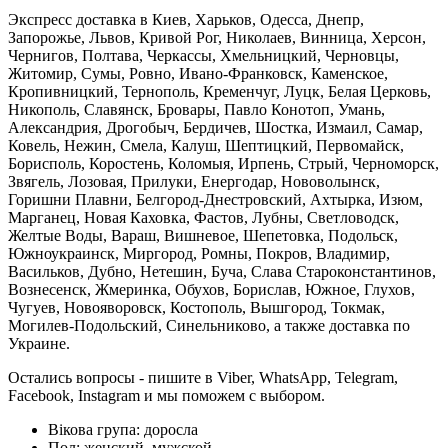
Экспресс доставка в Киев, Харьков, Одесса, Днепр,
Запорожье, Львов, Кривой Рог, Николаев, Винница, Херсон,
Чернигов, Полтава, Черкассы, Хмельницкий, Черновцы,
Житомир, Сумы, Ровно, Ивано-Франковск, Каменское,
Кропивницкий, Тернополь, Кременчуг, Луцк, Белая Церковь,
Никополь, Славянск, Бровары, Павло Конотоп, Умань,
Александрия, Дрогобыч, Бердичев, Шостка, Измаил, Самар,
Ковель, Нежин, Смела, Калуш, Шептицкий, Первомайск,
Борисполь, Коростень, Коломыя, Ирпень, Стрый, Черноморск,
Звягель, Лозовая, Прилуки, Енергодар, Нововолынск,
Горишни Плавни, Белгород-Днестровский, Ахтырка, Изюм,
Марганец, Новая Каховка, Фастов, Лубны, Светловодск,
Желтые Воды, Вараш, Вишневое, Шепетовка, Подольск,
Южноукраинск, Миргород, Ромны, Покров, Владимир,
Васильков, Дубно, Нетешин, Буча, Слава Староконстантинов,
Вознесенск, Жмеринка, Обухов, Борислав, Южное, Глухов,
Чугуев, Новояворовск, Костополь, Вышгород, Токмак,
Могилев-Подольский, Синельниково, а также доставка по
Украине.
Остались вопросы - пишите в Viber, WhatsApp, Telegram,
Facebook, Instagram и мы поможем с выбором.
Вікова група:
доросла
Пол:
женский, мужской