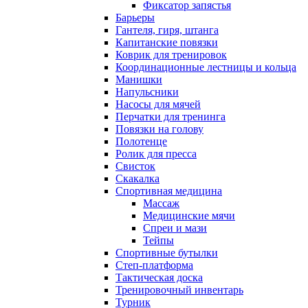
Фиксатор запястья
Барьеры
Гантеля, гиря, штанга
Капитанские повязки
Коврик для тренировок
Координационные лестницы и кольца
Манишки
Напульсники
Насосы для мячей
Перчатки для тренинга
Повязки на голову
Полотенце
Ролик для пресса
Свисток
Скакалка
Спортивная медицина
Массаж
Медицинские мячи
Спреи и мази
Тейпы
Спортивные бутылки
Степ-платформа
Тактическая доска
Тренировочный инвентарь
Турник