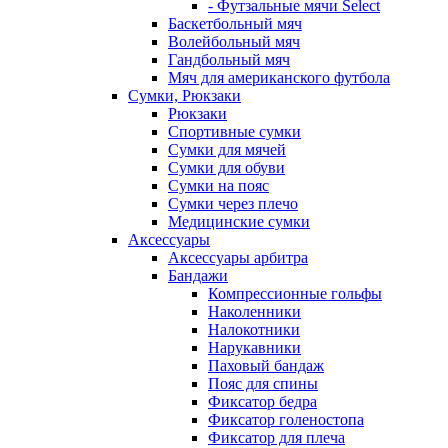
- Футзальные мячи Select
Баскетбольный мяч
Волейбольный мяч
Гандбольный мяч
Мяч для американского футбола
Сумки, Рюкзаки
Рюкзаки
Спортивные сумки
Сумки для мячей
Сумки для обуви
Сумки на пояс
Сумки через плечо
Медицинские сумки
Аксессуары
Аксессуары арбитра
Бандажи
Компрессионные гольфы
Наколенники
Налокотники
Нарукавники
Паховый бандаж
Пояс для спины
Фиксатор бедра
Фиксатор голеностопа
Фиксатор для плеча