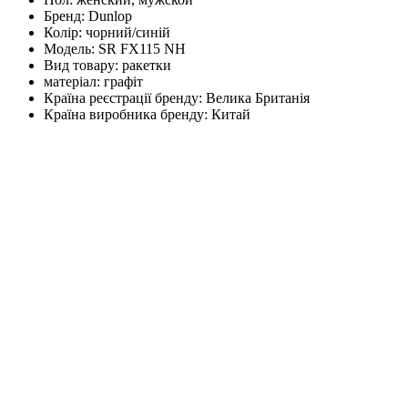
Бренд:
Dunlop
Колір:
чорний/синій
Модель:
SR FX115 NH
Вид товару:
ракетки
матеріал:
графіт
Країна реєстрації бренду:
Велика Британія
Країна виробника бренду:
Китай