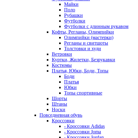
Майки
Поло
Рубашки
Футболки
Футболки с длинным рукавом
Кофты, Регланы, Олимпийки
Олимпийки (мастерки)
Регланы и свитшоты
Толстовки и худи
Ветровки
Куртки, Жилетки, Безрукавки
Костюмы
Платья, Юбки, Боди, Топы
Боди
Платья
Юбки
Топы спортивные
Шорты
Штаны
Носки
Повседневная обувь
Кроссовки
- Кроссовки Adidas
- Кроссовки Joma
- Кроссовки Jordan