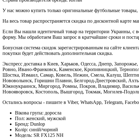
У нас можно купить только оригинальные футбольные товары, 
На весь товар распространяется скидка по дисконтной карте ма
Если Вы нашли идентичный товар на территории Украины, с во
форму. Мы обработаем Ваш запрос в кратчайшие сроки и постар
Бонусная система скидок зарегистрированным на сайте клиента
покупки будет действовать дополнительная скидка.
Экспресс доставка в Киев, Харьков, Одесса, Днепр, Запорожь
Ровно, Ивано-Франковск, Каменское, Кропивницкий, Тернополь
Шостка, Измаил, Самар, Ковель, Нежин, Смела, Калуш, Шептиц
Нововолынск, Горишни Плавни, Белгород-Днестровский, Ахтыр
Южноукраинск, Миргород, Ромны, Покров, Владимир, Васильков
Новояворовск, Костополь, Вышгород, Токмак, Могилев-Подольс
Остались вопросы - пишите в Viber, WhatsApp, Telegram, Faceb
Вікова група:
доросла
Пол:
женский, мужской
Бренд:
Dunlop
Колір:
синій/чорний
Модель:
SR FX125 NH