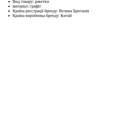
Вид товару:
ракетки
матеріал:
графіт
Країна реєстрації бренду:
Велика Британія
Країна виробника бренду:
Китай