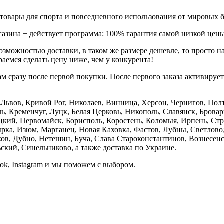
товары для спорта и повседневного использования от мировых б
газина + действует программа: 100% гарантия самой низкой цены
зможностью доставки, в таком же размере дешевле, то просто 
аемся сделать цену ниже, чем у конкурента!
м сразу после первой покупки. После первого заказа активируе
е, Львов, Кривой Рог, Николаев, Винница, Херсон, Чернигов, П
, Кременчуг, Луцк, Белая Церковь, Никополь, Славянск, Бровар
кий, Первомайск, Борисполь, Коростень, Коломыя, Ирпень, Стры
ка, Изюм, Марганец, Новая Каховка, Фастов, Лубны, Светлово
, Дубно, Нетешин, Буча, Слава Староконстантинов, Вознесенск
кий, Синельниково, а также доставка по Украине.
ook, Instagram и мы поможем с выбором.