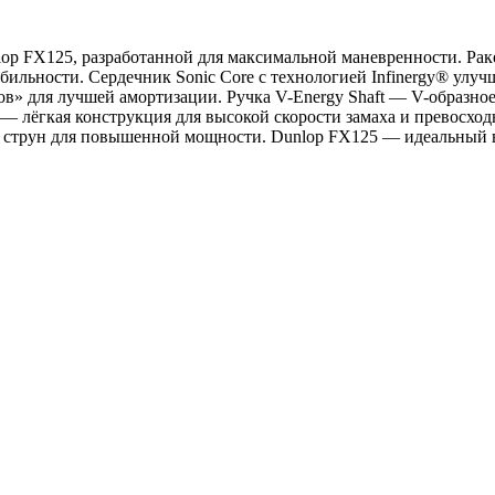
p FX125, разработанной для максимальной маневренности. Ракет
абильности. Сердечник Sonic Core с технологией Infinergy® улу
ов» для лучшей амортизации. Ручка V-Energy Shaft — V-образно
— лёгкая конструкция для высокой скорости замаха и превосходн
а струн для повышенной мощности. Dunlop FX125 — идеальный 