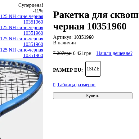
Суперцена!
-11%
Ракетка для сквош
черная 10351960
10351960
В наличии
7 207
грн
6 421
грн
Нашли дешевле?
1SIZE
РАЗМЕР EU:
Таблица размеров
Купить