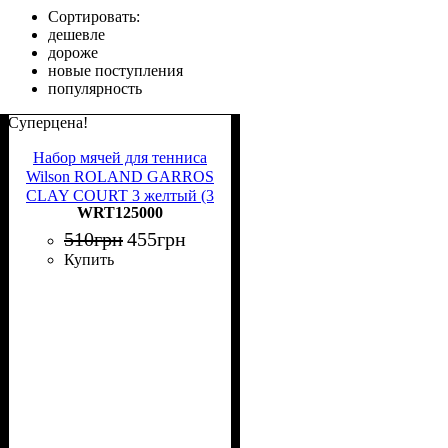
Сортировать:
дешевле
дороже
новые поступления
популярность
Суперцена!
Набор мячей для тенниса
Wilson ROLAND GARROS
CLAY COURT 3 желтый (3
WRT125000
штуки) WRT125000
510
грн
455
грн
Купить