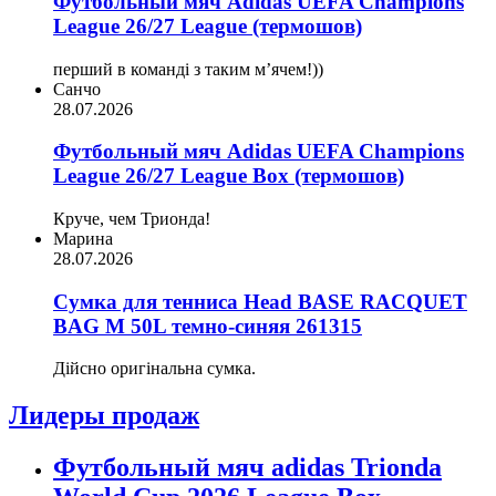
Футбольный мяч Adidas UEFA Champions
League 26/27 League (термошов)
перший в команді з таким мʼячем!))
Санчо
28.07.2026
Футбольный мяч Adidas UEFA Champions
League 26/27 League Box (термошов)
Круче, чем Трионда!
Марина
28.07.2026
Сумка для тенниса Head BASE RACQUET
BAG M 50L темно-синяя 261315
Дійсно оригінальна сумка.
Лидеры продаж
Футбольный мяч adidas Trionda