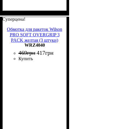
Суперцена!
Обмотка для ракеток Wilson
PRO SOFT OVERGRIP 3
PACK желтая (3 штуки)
WRZ4040
WRZ4040
469
грн
417
грн
Купить