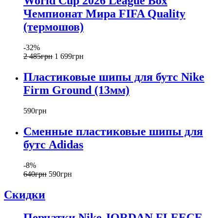
World Cup 2026 League Box
Чемпионат Мира FIFA Quality
(термошов)
-32%
2 485
грн
1 699
грн
Пластиковые шипы для бутс Nike
Firm Ground (13мм)
590
грн
Сменные пластиковые шипы для
бутс Adidas
-8%
640
грн
590
грн
Скидки
Перчатки Nike JORDAN FLEECE