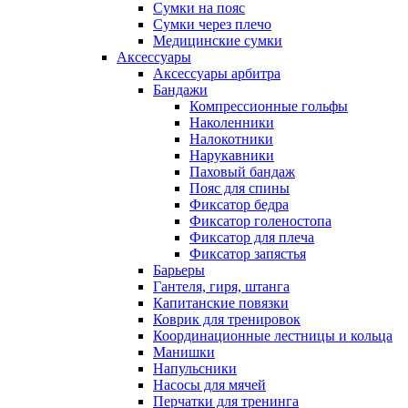
Сумки на пояс
Сумки через плечо
Медицинские сумки
Аксессуары
Аксессуары арбитра
Бандажи
Компрессионные гольфы
Наколенники
Налокотники
Нарукавники
Паховый бандаж
Пояс для спины
Фиксатор бедра
Фиксатор голеностопа
Фиксатор для плеча
Фиксатор запястья
Барьеры
Гантеля, гиря, штанга
Капитанские повязки
Коврик для тренировок
Координационные лестницы и кольца
Манишки
Напульсники
Насосы для мячей
Перчатки для тренинга