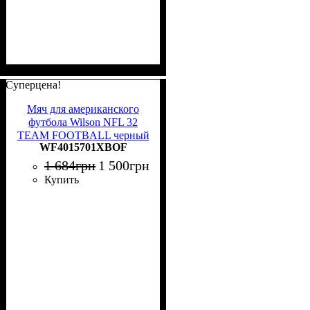
Суперцена!
Мяч для американского
футбола Wilson NFL 32
TEAM FOOTBALL черный
WF4015701XBOF
Размер 9 WF4015701XBOF
1 684
грн
1 500
грн
Купить