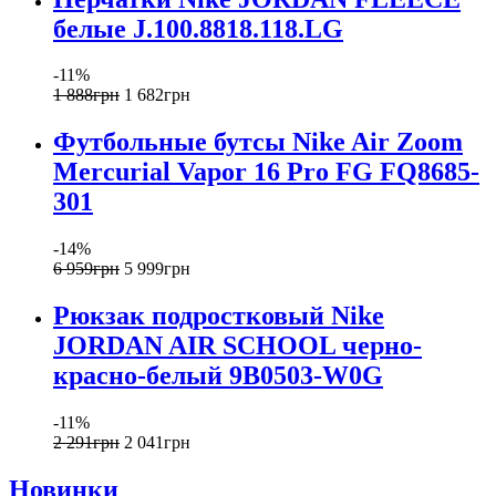
белые J.100.8818.118.LG
-11%
1 888
грн
1 682
грн
Футбольные бутсы Nike Air Zoom
Mercurial Vapor 16 Pro FG FQ8685-
301
-14%
6 959
грн
5 999
грн
Рюкзак подростковый Nike
JORDAN AIR SCHOOL черно-
красно-белый 9B0503-W0G
-11%
2 291
грн
2 041
грн
Новинки