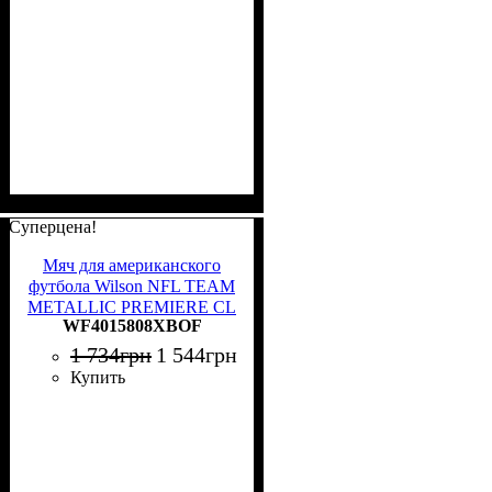
Суперцена!
Мяч для американского
футбола Wilson NFL TEAM
METALLIC PREMIERE CL
WF4015808XBOF
OF черный Размер 9
WF4015808XBOF
1 734
грн
1 544
грн
Купить