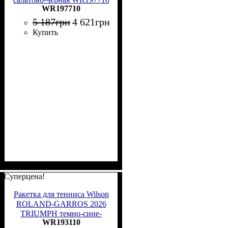
WR197710
5 187
грн
4 621
грн
Купить
Суперцена!
Ракетка для тенниса Wilson
ROLAND-GARROS 2026
TRIUMPH темно-сине-
WR193110
белая WR193110