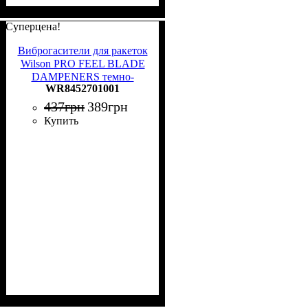
Суперцена!
Виброгасители для ракеток
Wilson PRO FEEL BLADE
DAMPENERS темно-
WR8452701001
зелено-светло-зеленые (2
штуки) WR8452701001
437
грн
389
грн
Купить