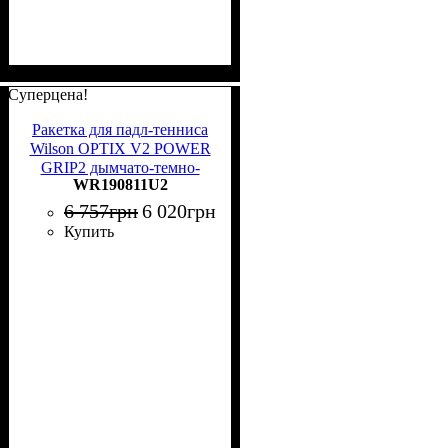
Суперцена!
Ракетка для падл-тенниса
Wilson OPTIX V2 POWER
GRIP2 дымчато-темно-
WR190811U2
сине-красная WR190811U2
6 757
грн
6 020
грн
Купить