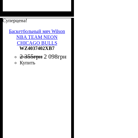
Суперцена!
Баскетбольный мяч Wilson
NBA TEAM NEON
CHICAGO BULLS
WZ4037402XB7
салатово-розовый Размер 7
WZ4037402XB7
2 355
грн
2 098
грн
Купить