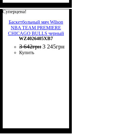
Суперцена!
Баскетбольный мяч Wilson
NBA TEAM PREMIERE
CHICAGO BULLS черный
WZ4026405XB7
Размер 7 WZ4026405XB7
3 642
грн
3 245
грн
Купить