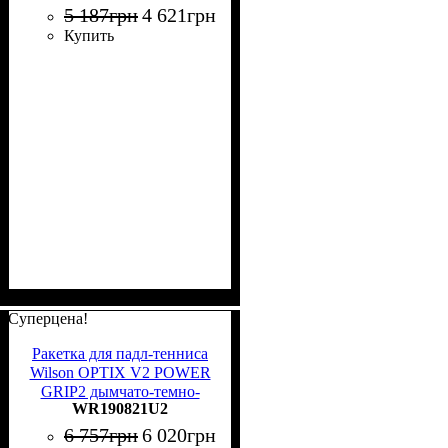
5 187
грн
4 621
грн
Купить
Суперцена!
Ракетка для падл-тенниса
Wilson OPTIX V2 POWER
GRIP2 дымчато-темно-
WR190821U2
синяя WR190821U2
6 757
грн
6 020
грн