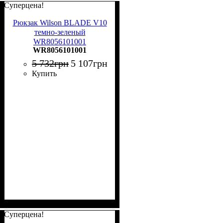
Суперцена!
Рюкзак Wilson BLADE V10
темно-зеленый
WR8056101001
WR8056101001
5 732
грн
5 107
грн
Купить
Суперцена!