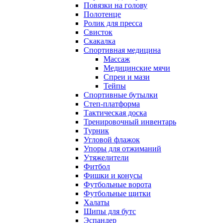
Повязки на голову
Полотенце
Ролик для пресса
Свисток
Скакалка
Спортивная медицина
Массаж
Медицинские мячи
Спреи и мази
Тейпы
Спортивные бутылки
Степ-платформа
Тактическая доска
Тренировочный инвентарь
Турник
Угловой флажок
Упоры для отжиманий
Утяжелители
Фитбол
Фишки и конусы
Футбольные ворота
Футбольные щитки
Халаты
Шипы для бутс
Эспандер