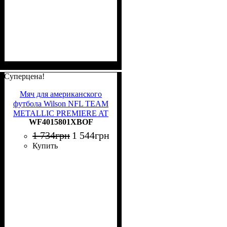
Суперцена!
Мяч для американского
футбола Wilson NFL TEAM
METALLIC PREMIERE AT
WF4015801XBOF
OF черный Размер 9
WF4015801XBOF
1 734
грн
1 544
грн
Купить