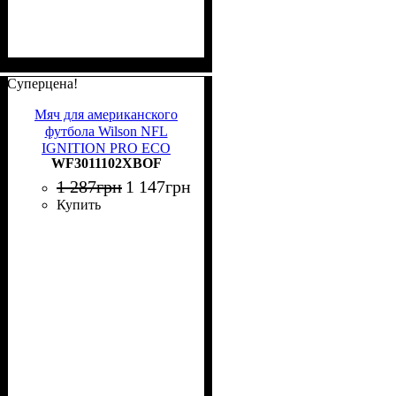
Суперцена!
Мяч для американского
футбола Wilson NFL
IGNITION PRO ECO
WF3011102XBOF
черно-голубой Размер 9
WF3011102XBOF
1 287
грн
1 147
грн
Купить