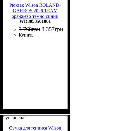
Рюкзак Wilson ROLAND-
GARROS 2026 TEAM
оранжево-темно-синий
WR8053501001
WR8053501001
3 768
грн
3 357
грн
Купить
Суперцена!
Сумка для тенниса Wilson