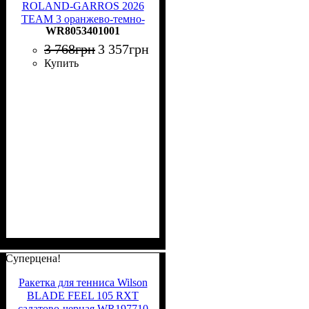
ROLAND-GARROS 2026
TEAM 3 оранжево-темно-
WR8053401001
синяя WR8053401001
3 768
грн
3 357
грн
Купить
Суперцена!
Ракетка для тенниса Wilson
BLADE FEEL 105 RXT
салатово-черная WR197710