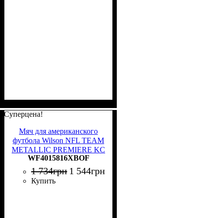
Суперцена!
Мяч для американского
футбола Wilson NFL TEAM
METALLIC PREMIERE KC
WF4015816XBOF
OF черный Размер 9
WF4015816XBOF
1 734
грн
1 544
грн
Купить