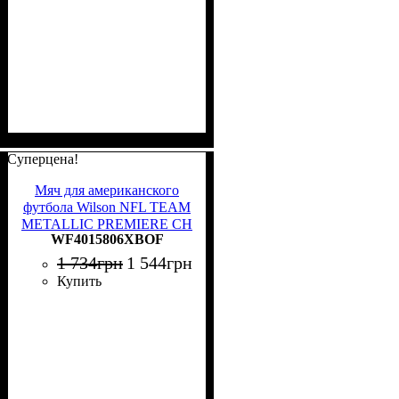
Суперцена!
Мяч для американского
футбола Wilson NFL TEAM
METALLIC PREMIERE CH
WF4015806XBOF
OF черный Размер 9
WF4015806XBOF
1 734
грн
1 544
грн
Купить