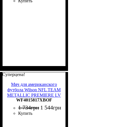
Купить
Суперцена!
Мяч для американского
футбола Wilson NFL TEAM
METALLIC PREMIERE LV
WF4015817XBOF
OF черный Размер 9
WF4015817XBOF
1 734
грн
1 544
грн
Купить