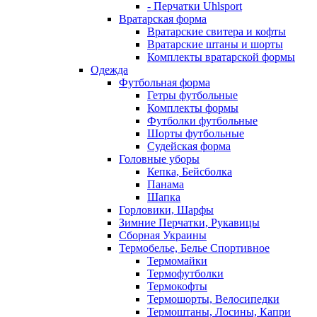
- Перчатки Uhlsport
Вратарская форма
Вратарские свитера и кофты
Вратарские штаны и шорты
Комплекты вратарской формы
Одежда
Футбольная форма
Гетры футбольные
Комплекты формы
Футболки футбольные
Шорты футбольные
Судейская форма
Головные уборы
Кепка, Бейсболка
Панама
Шапка
Горловики, Шарфы
Зимние Перчатки, Рукавицы
Сборная Украины
Термобелье, Белье Спортивное
Термомайки
Термофутболки
Термокофты
Термошорты, Велосипедки
Термоштаны, Лосины, Капри