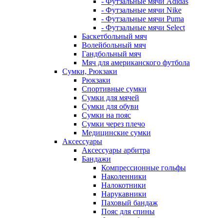
- Футзальные мячи Adidas
- Футзальные мячи Nike
- Футзальные мячи Puma
- Футзальные мячи Select
Баскетбольный мяч
Волейбольный мяч
Гандбольный мяч
Мяч для американского футбола
Сумки, Рюкзаки
Рюкзаки
Спортивные сумки
Сумки для мячей
Сумки для обуви
Сумки на пояс
Сумки через плечо
Медицинские сумки
Аксессуары
Аксессуары арбитра
Бандажи
Компрессионные гольфы
Наколенники
Налокотники
Нарукавники
Паховый бандаж
Пояс для спины