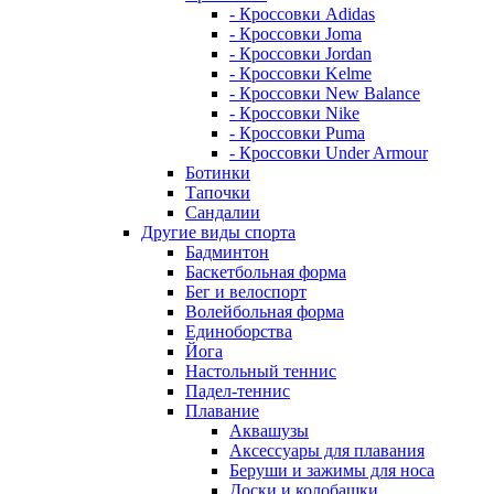
- Кроссовки Adidas
- Кроссовки Joma
- Кроссовки Jordan
- Кроссовки Kelme
- Кроссовки New Balance
- Кроссовки Nike
- Кроссовки Puma
- Кроссовки Under Armour
Ботинки
Тапочки
Сандалии
Другие виды спорта
Бадминтон
Баскетбольная форма
Бег и велоспорт
Волейбольная форма
Единоборства
Йога
Настольный теннис
Падел-теннис
Плавание
Аквашузы
Аксессуары для плавания
Беруши и зажимы для носа
Доски и колобашки