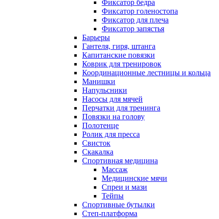
Фиксатор бедра
Фиксатор голеностопа
Фиксатор для плеча
Фиксатор запястья
Барьеры
Гантеля, гиря, штанга
Капитанские повязки
Коврик для тренировок
Координационные лестницы и кольца
Манишки
Напульсники
Насосы для мячей
Перчатки для тренинга
Повязки на голову
Полотенце
Ролик для пресса
Свисток
Скакалка
Спортивная медицина
Массаж
Медицинские мячи
Спреи и мази
Тейпы
Спортивные бутылки
Степ-платформа