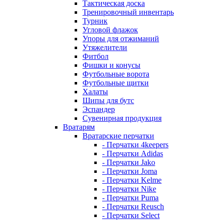
Тактическая доска
Тренировочный инвентарь
Турник
Угловой флажок
Упоры для отжиманий
Утяжелители
Фитбол
Фишки и конусы
Футбольные ворота
Футбольные щитки
Халаты
Шипы для бутс
Эспандер
Сувенирная продукция
Вратарям
Вратарские перчатки
- Перчатки 4keepers
- Перчатки Adidas
- Перчатки Jako
- Перчатки Joma
- Перчатки Kelme
- Перчатки Nike
- Перчатки Puma
- Перчатки Reusch
- Перчатки Select