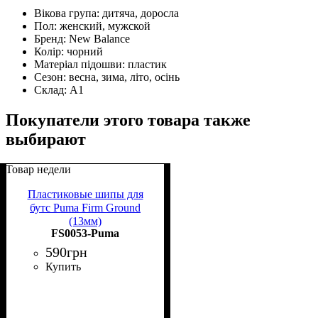
Вікова група:
дитяча, доросла
Пол:
женский, мужской
Бренд:
New Balance
Колір:
чорний
Матеріал підошви:
пластик
Сезон:
весна, зима, літо, осінь
Склад:
А1
Покупатели этого товара также
выбирают
Товар недели
Пластиковые шипы для
бутс Puma Firm Ground
(13мм)
FS0053-Puma
590
грн
Купить