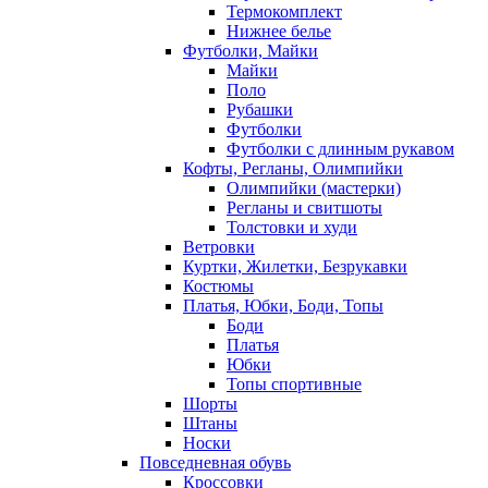
Термокомплект
Нижнее белье
Футболки, Майки
Майки
Поло
Рубашки
Футболки
Футболки с длинным рукавом
Кофты, Регланы, Олимпийки
Олимпийки (мастерки)
Регланы и свитшоты
Толстовки и худи
Ветровки
Куртки, Жилетки, Безрукавки
Костюмы
Платья, Юбки, Боди, Топы
Боди
Платья
Юбки
Топы спортивные
Шорты
Штаны
Носки
Повседневная обувь
Кроссовки