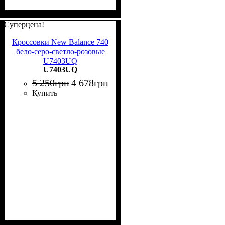
Суперцена!
Кроссовки New Balance 740
бело-серо-светло-розовые
U7403UQ
U7403UQ
5 250
грн
4 678
грн
Купить