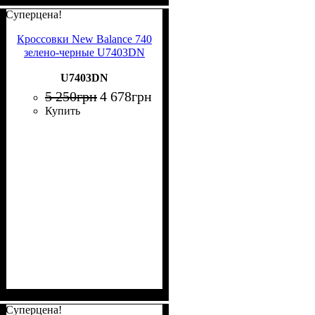
Суперцена!
Кроссовки New Balance 740
зелено-черные U7403DN
U7403DN
5 250
грн
4 678
грн
Купить
Суперцена!