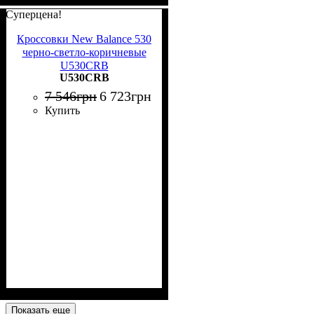
Суперцена!
Кроссовки New Balance 530
черно-светло-коричневые
U530CRB
U530CRB
7 546
грн
6 723
грн
Купить
Показать еще