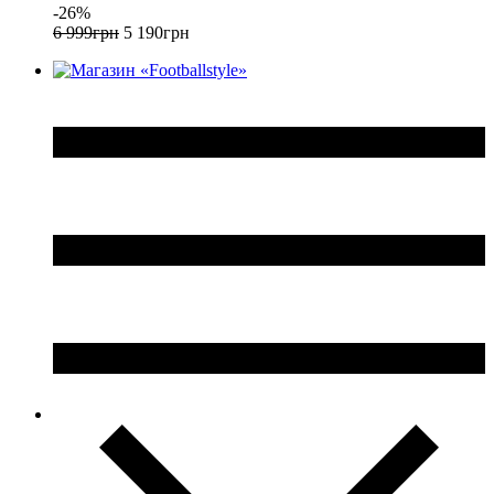
-26%
6 999
грн
5 190
грн