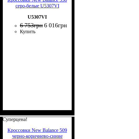
серо-белые U5307VI
U5307VI
6 753
грн
6 016
грн
Купить
Суперцена!
Кроссовки New Balance 509
черно-коричнево-синие