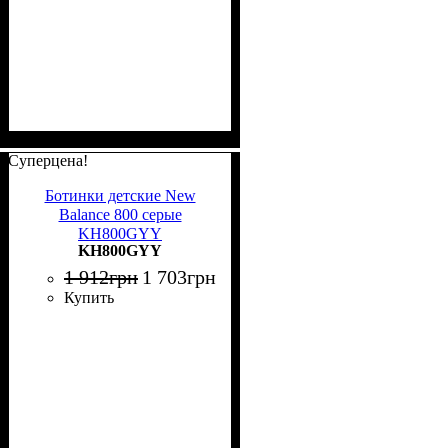
Суперцена!
Ботинки детские New
Balance 800 серые
KH800GYY
KH800GYY
1 912
грн
1 703
грн
Купить