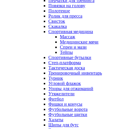
Перчатки для тренинга
Повязки на голову
Полотенце
Ролик для пресса
Свисток
Скакалка
Спортивная медицина
Массаж
Медицинские мячи
Спреи и мази
Тейпы
Спортивные бутылки
Степ-платформа
Тактическая доска
Тренировочный инвентарь
Турник
Угловой флажок
Упоры для отжиманий
Утяжелители
Фитбол
Фишки и конусы
Футбольные ворота
Футбольные щитки
Халаты
Шипы для бутс