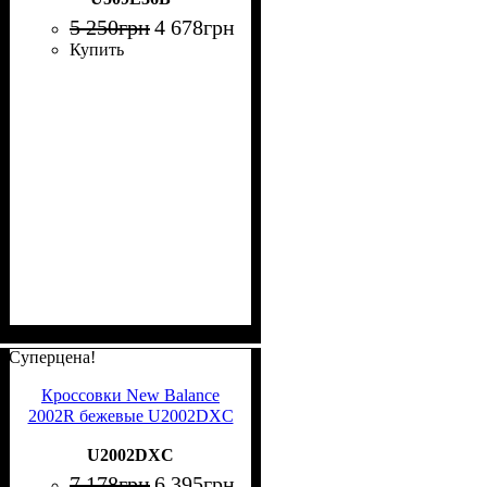
5 250
грн
4 678
грн
Купить
Суперцена!
Кроссовки New Balance
2002R бежевые U2002DXC
U2002DXC
7 178
грн
6 395
грн