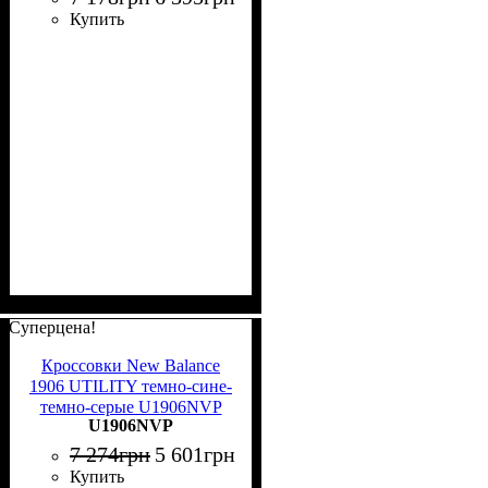
Купить
Суперцена!
Кроссовки New Balance
1906 UTILITY темно-сине-
темно-серые U1906NVP
U1906NVP
7 274
грн
5 601
грн
Купить