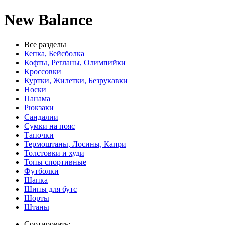
New Balance
Все разделы
Кепка, Бейсболка
Кофты, Регланы, Олимпийки
Кроссовки
Куртки, Жилетки, Безрукавки
Носки
Панама
Рюкзаки
Сандалии
Сумки на пояс
Тапочки
Термоштаны, Лосины, Капри
Толстовки и худи
Топы спортивные
Футболки
Шапка
Шипы для бутс
Шорты
Штаны
Сортировать: