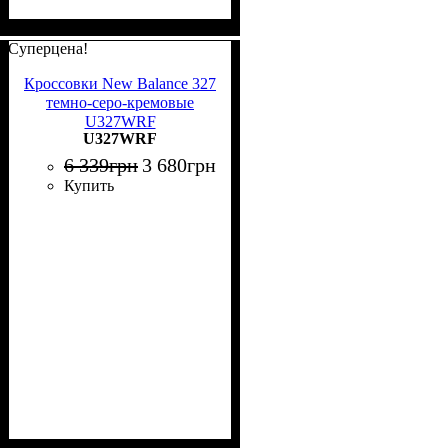
Суперцена!
Кроссовки New Balance 327
темно-серо-кремовые
U327WRF
U327WRF
6 339
грн
3 680
грн
Купить