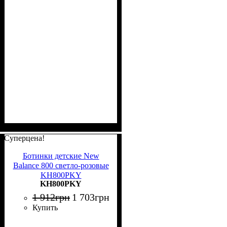
Суперцена!
Ботинки детские New
Balance 800 светло-розовые
KH800PKY
KH800PKY
1 912
грн
1 703
грн
Купить