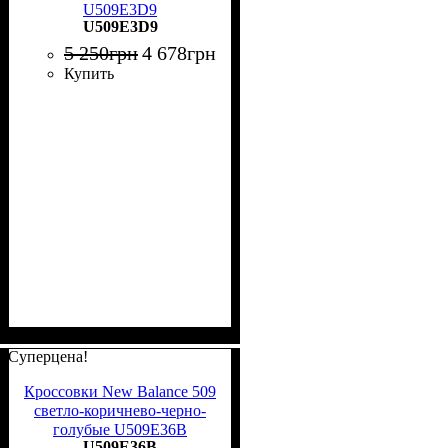
U509E3D9
U509E3D9
5 250
грн
4 678
грн
Купить
Суперцена!
Кроссовки New Balance 509
светло-коричнево-черно-
голубые U509E36B
U509E36B