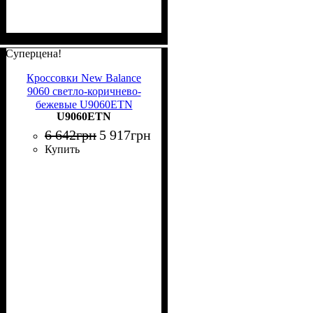
Суперцена!
Кроссовки New Balance
9060 светло-коричнево-
бежевые U9060ETN
U9060ETN
6 642
грн
5 917
грн
Купить