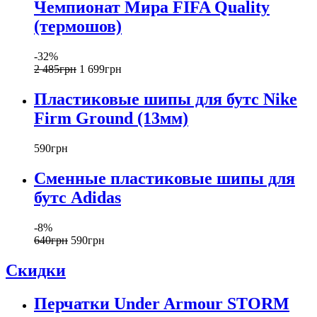
Чемпионат Мира FIFA Quality
(термошов)
-32%
2 485
грн
1 699
грн
Пластиковые шипы для бутс Nike
Firm Ground (13мм)
590
грн
Сменные пластиковые шипы для
бутс Adidas
-8%
640
грн
590
грн
Скидки
Перчатки Under Armour STORM