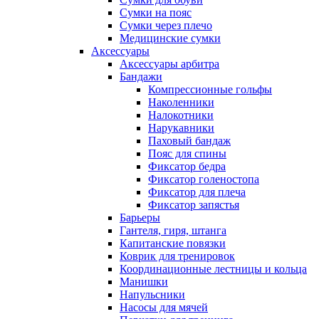
Сумки на пояс
Сумки через плечо
Медицинские сумки
Аксессуары
Аксессуары арбитра
Бандажи
Компрессионные гольфы
Наколенники
Налокотники
Нарукавники
Паховый бандаж
Пояс для спины
Фиксатор бедра
Фиксатор голеностопа
Фиксатор для плеча
Фиксатор запястья
Барьеры
Гантеля, гиря, штанга
Капитанские повязки
Коврик для тренировок
Координационные лестницы и кольца
Манишки
Напульсники
Насосы для мячей