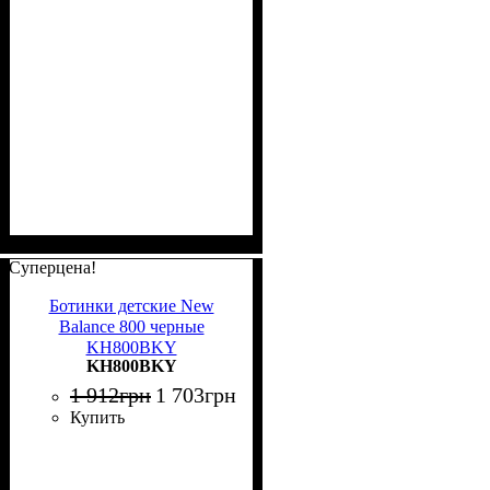
Суперцена!
Ботинки детские New
Balance 800 черные
KH800BKY
KH800BKY
1 912
грн
1 703
грн
Купить