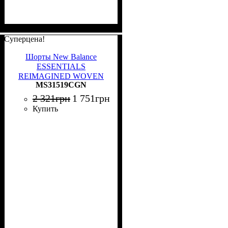
Суперцена!
Шорты New Balance
ESSENTIALS
REIMAGINED WOVEN
MS31519CGN
хаки MS31519CGN
2 321
грн
1 751
грн
Купить