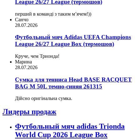
League 26/27 League (термошов)
перший в команді з таким мʼячем!))
Санчо
28.07.2026
Футбольный мяч Adidas UEFA Champions
League 26/27 League Box (термошов)
Круче, чем Трионда!
Марина
28.07.2026
Сумка для тенниса Head BASE RACQUET
BAG M 50L темно-синяя 261315
Дійсно оригінальна сумка.
Лидеры продаж
Футбольный мяч adidas Trionda
World Cup 2026 League Box