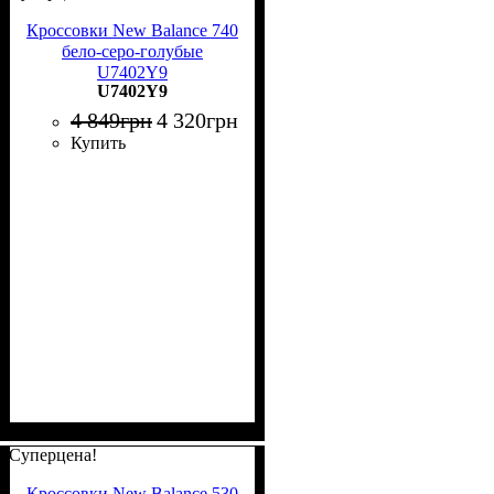
Кроссовки New Balance 740
бело-серо-голубые
U7402Y9
U7402Y9
4 849
грн
4 320
грн
Купить
Суперцена!
Кроссовки New Balance 530