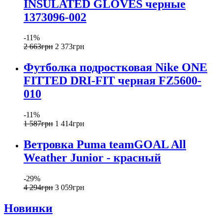
INSULATED GLOVES черные
1373096-002
-11%
2 663
грн
2 373
грн
Футболка подростковая Nike ONE
FITTED DRI-FIT черная FZ5600-
010
-11%
1 587
грн
1 414
грн
Ветровка Puma teamGOAL All
Weather Junior - красный
-29%
4 294
грн
3 059
грн
Новинки