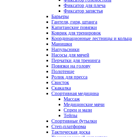
Фиксатор для плеча
Фиксатор запястья
Барьеры
Гантеля, гиря, штанга
Капитанские повязки
Коврик для тренировок
Координационные лестницы и кольца
Манишки
Напульсники
Насосы для мячей
Перчатки для тренинга
Повязки на голову
Полотенце
Ролик для пресса
Свисток
Скакалка
Спортивная медицина
Массаж
Медицинские мячи
Спреи и мази
Тейпы
Спортивные бутылки
Степ-платформа
Тактическая доска