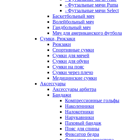
- Футзальные мячи Puma
- Футзальные мячи Select
Баскетбольный мяч
Волейбольный мяч
Гандбольный мяч
Мяч для американского футбола
Сумки, Рюкзаки
Рюкзаки
Спортивные сумки
Сумки для мячей
Сумки для обуви
Сумки на пояс
Сумки через плечо
Медицинские сумки
Аксессуары
Аксессуары арбитра
Бандажи
Компрессионные гольфы
Наколенники
Налокотники
Нарукавники
Паховый бандаж
Пояс для спины
Фиксатор бедра
Фиксатор голеностопа