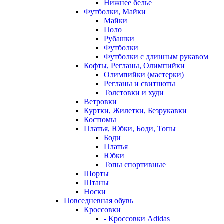
Нижнее белье
Футболки, Майки
Майки
Поло
Рубашки
Футболки
Футболки с длинным рукавом
Кофты, Регланы, Олимпийки
Олимпийки (мастерки)
Регланы и свитшоты
Толстовки и худи
Ветровки
Куртки, Жилетки, Безрукавки
Костюмы
Платья, Юбки, Боди, Топы
Боди
Платья
Юбки
Топы спортивные
Шорты
Штаны
Носки
Повседневная обувь
Кроссовки
- Кроссовки Adidas