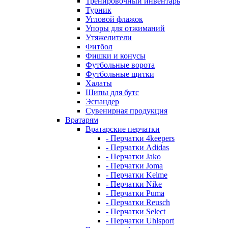
Тренировочный инвентарь
Турник
Угловой флажок
Упоры для отжиманий
Утяжелители
Фитбол
Фишки и конусы
Футбольные ворота
Футбольные щитки
Халаты
Шипы для бутс
Эспандер
Сувенирная продукция
Вратарям
Вратарские перчатки
- Перчатки 4keepers
- Перчатки Adidas
- Перчатки Jako
- Перчатки Joma
- Перчатки Kelme
- Перчатки Nike
- Перчатки Puma
- Перчатки Reusch
- Перчатки Select
- Перчатки Uhlsport