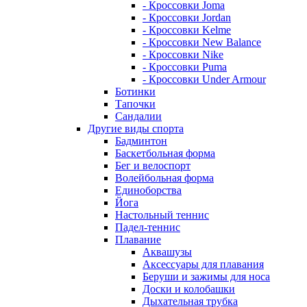
- Кроссовки Joma
- Кроссовки Jordan
- Кроссовки Kelme
- Кроссовки New Balance
- Кроссовки Nike
- Кроссовки Puma
- Кроссовки Under Armour
Ботинки
Тапочки
Сандалии
Другие виды спорта
Бадминтон
Баскетбольная форма
Бег и велоспорт
Волейбольная форма
Единоборства
Йога
Настольный теннис
Падел-теннис
Плавание
Аквашузы
Аксессуары для плавания
Беруши и зажимы для носа
Доски и колобашки
Дыхательная трубка