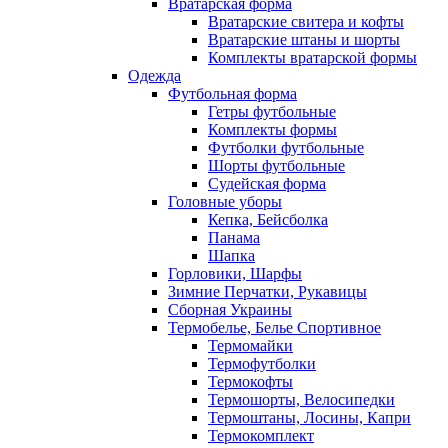
Вратарская форма
Вратарские свитера и кофты
Вратарские штаны и шорты
Комплекты вратарской формы
Одежда
Футбольная форма
Гетры футбольные
Комплекты формы
Футболки футбольные
Шорты футбольные
Судейская форма
Головные уборы
Кепка, Бейсболка
Панама
Шапка
Горловики, Шарфы
Зимние Перчатки, Рукавицы
Сборная Украины
Термобелье, Белье Спортивное
Термомайки
Термофутболки
Термокофты
Термошорты, Велосипедки
Термоштаны, Лосины, Капри
Термокомплект