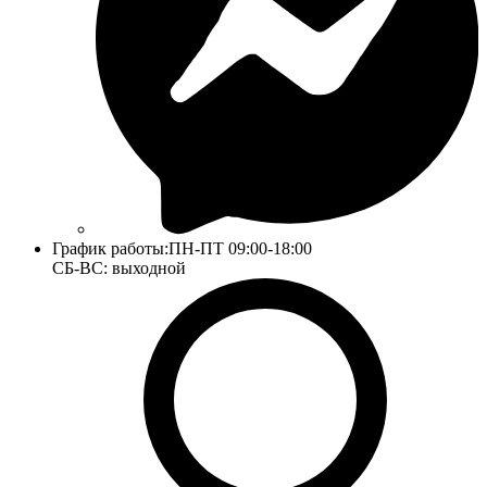
График работы:
ПН-ПТ 09:00-18:00
СБ-ВС: выходной