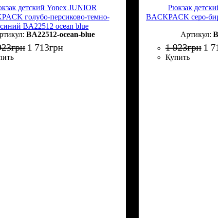
кзак детский Yonex JUNIOR
Рюкзак детск
ACK голубо-персиково-темно-
BACKPACK серо-бир
синий BA22512 ocean blue
BA22512-ocean-blue
B
923
грн
1 713
грн
1 923
грн
1 7
пить
Купить