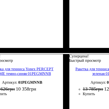
!
Суперцена!
росмотр
Быстрый просмотр
тка для тенниса Yonex PERCEPT
Ракетка для тенни
E темно-синяя 01PEGMNNB
зеленая 
01PEGMNNB
 626
грн
10 358
грн
13 785
грн
12
пить
Купить