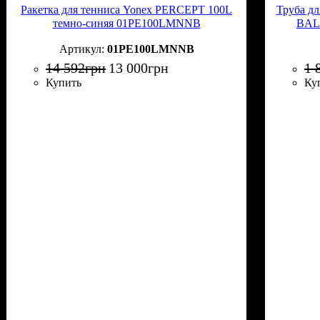
Ракетка для тенниса Yonex PERCEPT 100L
Труба дл
темно-синяя 01PE100LMNNB
BAL
01PE100LMNNB
14 592
грн
13 000
грн
1 
Купить
Ку