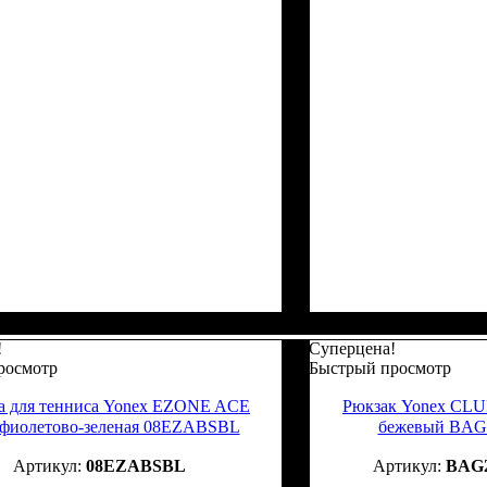
!
Суперцена!
росмотр
Быстрый просмотр
а для тенниса Yonex EZONE ACE
Рюкзак Yonex CL
-фиолетово-зеленая 08EZABSBL
бежевый BAG2
08EZABSBL
BAG2