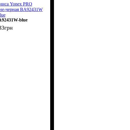
нниса Yonex PRO
е-черная BA92431W
lue
92431W-blue
33
грн