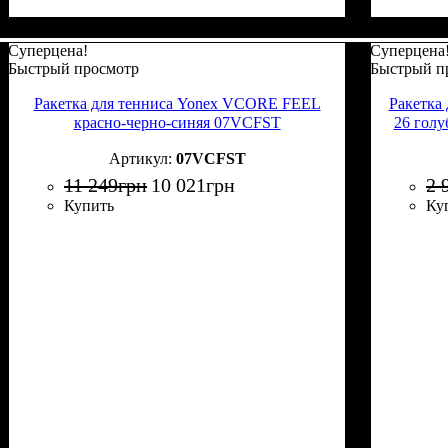
Суперцена!
Суперцена
Быстрый просмотр
Быстрый п
Ракетка для тенниса Yonex VCORE FEEL
Ракетка
красно-черно-синяя 07VCFST
26 голу
07VCFST
11 249
грн
10 021
грн
2 
Купить
Ку