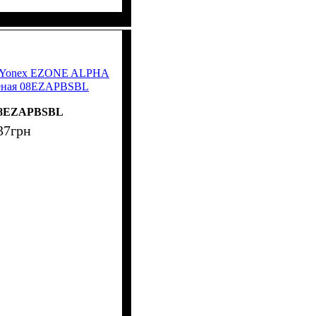
са Yonex EZONE ALPHA
леная 08EZAPBSBL
8EZAPBSBL
37
грн