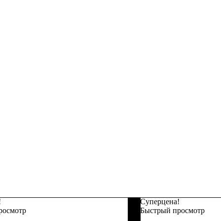
!
Суперцена!
росмотр
Быстрый просмотр