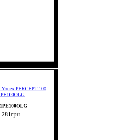
са Yonex PERCEPT 100
01PE100OLG
01PE100OLG
 281
грн