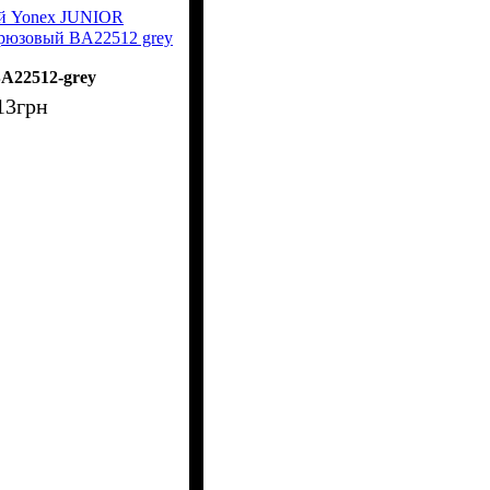
ий Yonex JUNIOR
юзовый BA22512 grey
A22512-grey
13
грн