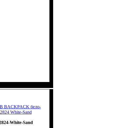
UB BACKPACK бело-
824 White-Sand
824-White-Sand