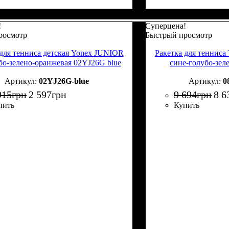
!
Суперцена!
росмотр
Быстрый просмотр
 для тенниса детская Yonex JUNIOR
Ракетка для тенни
бо-зелено-оранжевая 02YJ26G blue
сине-голубо-зе
02YJ26G-blue
0
915
грн
2 597
грн
9 694
грн
8 6
пить
Купить