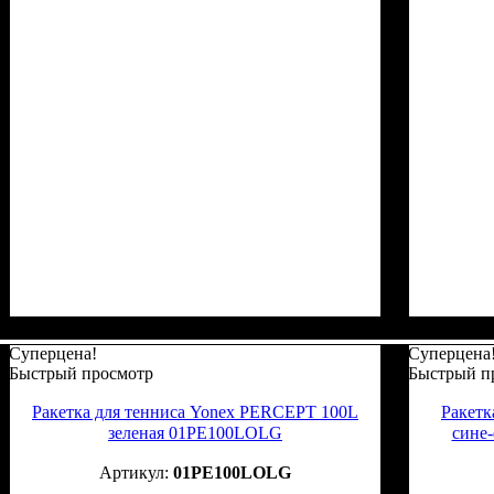
Суперцена!
Суперцена
Быстрый просмотр
Быстрый п
Ракетка для тенниса Yonex PERCEPT 100L
Ракетк
зеленая 01PE100LOLG
сине
01PE100LOLG