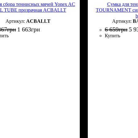
я сбора теннисных мячей Yonex AC
Сумка для те
L TUBE прозрачная ACBALLT
TOURNAMENT син
b
ACBALLT
BA
867
грн
1 663
грн
6 659
грн
5 9
пить
Купить