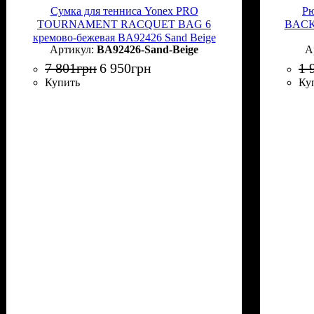
Сумка для тенниса Yonex PRO
Рю
TOURNAMENT RACQUET BAG 6
BACKP
кремово-бежевая BA92426 Sand Beige
BA92426-Sand-Beige
7 801
грн
6 950
грн
1 
Купить
Ку