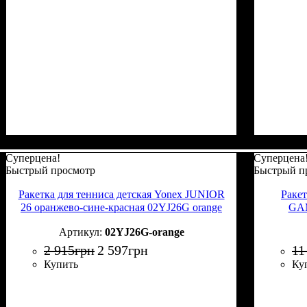
Суперцена!
Суперцена
Быстрый просмотр
Быстрый п
Ракетка для тенниса детская Yonex JUNIOR
Раке
26 оранжево-сине-красная 02YJ26G orange
GAM
02YJ26G-orange
2 915
грн
2 597
грн
11
Купить
Ку