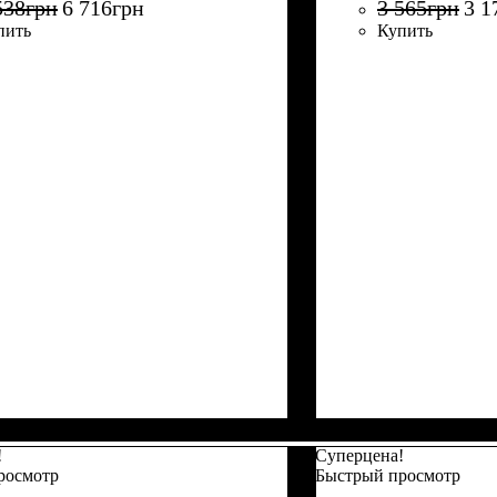
538
грн
6 716
грн
3 565
грн
3 1
пить
Купить
!
Суперцена!
росмотр
Быстрый просмотр