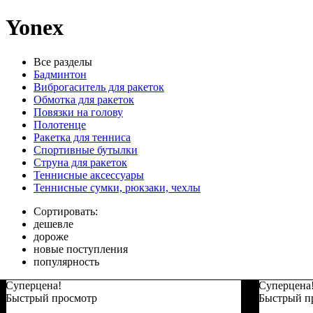
Yonex
Все разделы
Бадминтон
Виброгаситель для ракеток
Обмотка для ракеток
Повязки на голову
Полотенце
Ракетка для тенниса
Спортивные бутылки
Струна для ракеток
Теннисные аксессуары
Теннисные сумки, рюкзаки, чехлы
Сортировать:
дешевле
дороже
новые поступления
популярность
Суперцена!
Суперцена
Быстрый просмотр
Быстрый п