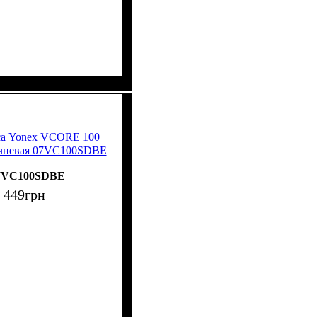
иса Yonex VCORE 100
ичневая 07VC100SDBE
7VC100SDBE
 449
грн