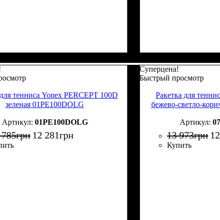
!
Суперцена!
росмотр
Быстрый просмотр
 для тенниса Yonex PERCEPT 100D
Ракетка для тенн
зеленая 01PE100DOLG
бежево-светло-кор
01PE100DOLG
0
 785
грн
12 281
грн
13 973
грн
12
пить
Купить