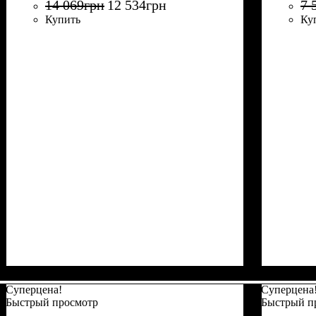
14 069
грн
12 534
грн
7 
Купить
Ку
Суперцена!
Суперцена
Быстрый просмотр
Быстрый п