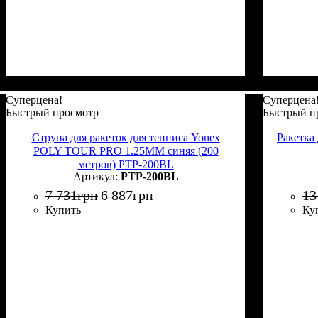
Суперцена!
Суперцена
Быстрый просмотр
Быстрый п
Струна для ракеток для тенниса Yonex
Ракетка
POLY TOUR PRO 1.25MM синяя (200
метров) PTP-200BL
PTP-200BL
7 731
грн
6 887
грн
13
Купить
Ку