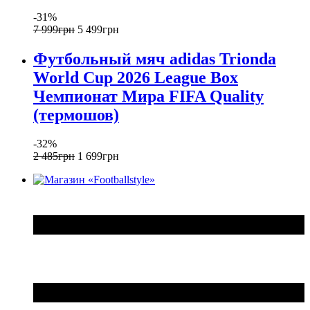
-31%
7 999
грн
5 499
грн
Футбольный мяч adidas Trionda
World Cup 2026 League Box
Чемпионат Мира FIFA Quality
(термошов)
-32%
2 485
грн
1 699
грн