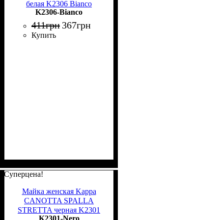
белая K2306 Bianco
K2306-Bianco
411
грн
367
грн
Купить
Суперцена!
Майка женская Kappa
CANOTTA SPALLA
STRETTA черная K2301
K2301-Nero
Nero