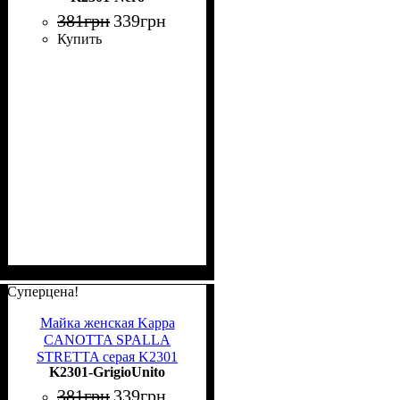
381
грн
339
грн
Купить
Суперцена!
Майка женская Kappa
CANOTTA SPALLA
STRETTA серая K2301
K2301-GrigioUnito
GrigioUnito
381
грн
339
грн