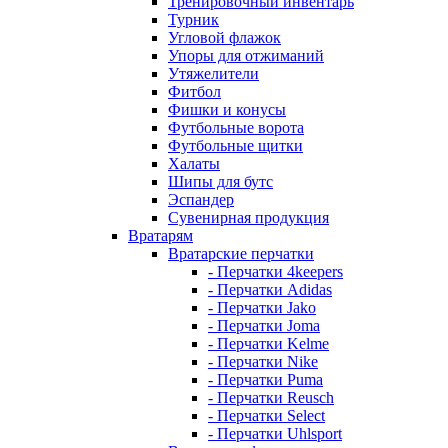
Тренировочный инвентарь
Турник
Угловой флажок
Упоры для отжиманий
Утяжелители
Фитбол
Фишки и конусы
Футбольные ворота
Футбольные щитки
Халаты
Шипы для бутс
Эспандер
Сувенирная продукция
Вратарям
Вратарские перчатки
- Перчатки 4keepers
- Перчатки Adidas
- Перчатки Jako
- Перчатки Joma
- Перчатки Kelme
- Перчатки Nike
- Перчатки Puma
- Перчатки Reusch
- Перчатки Select
- Перчатки Uhlsport