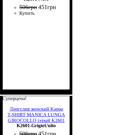
506
грн
451
грн
Купить
Суперцена!
Лонгслив женский Kappa
T-SHIRT MANICA LUNGA
GIROCOLLO серый K2601
K2601-GrigioUnito
GrigioUnito
506
грн
451
грн