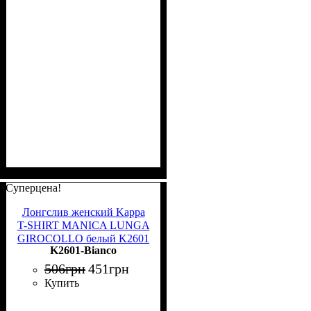
Суперцена!
Лонгслив женский Kappa
T-SHIRT MANICA LUNGA
GIROCOLLO белый K2601
K2601-Bianco
Bianco
506
грн
451
грн
Купить