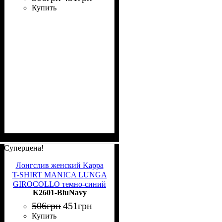
Купить
Суперцена!
Лонгслив женский Kappa
T-SHIRT MANICA LUNGA
GIROCOLLO темно-синий
K2601-BluNavy
K2601 BluNavy
506
грн
451
грн
Купить