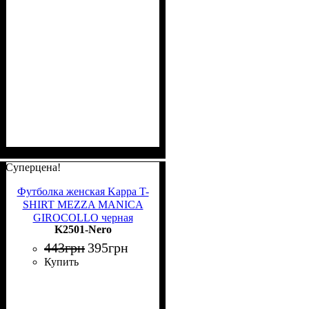
Суперцена!
Футболка женская Kappa T-
SHIRT MEZZA MANICA
GIROCOLLO черная
K2501-Nero
K2501 Nero
443
грн
395
грн
Купить