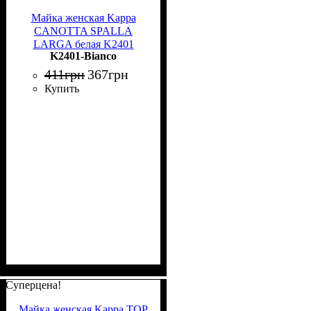
Майка женская Kappa
CANOTTA SPALLA
LARGA белая K2401
K2401-Bianco
Bianco
411
грн
367
грн
Купить
Суперцена!
Майка женская Kappa TOP