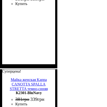
Купить
Суперцена!
Майка женская Kappa
CANOTTA SPALLA
STRETTA темно-синяя
K2301-BluNavy
K2301 BluNavy
381
грн
339
грн
Купить