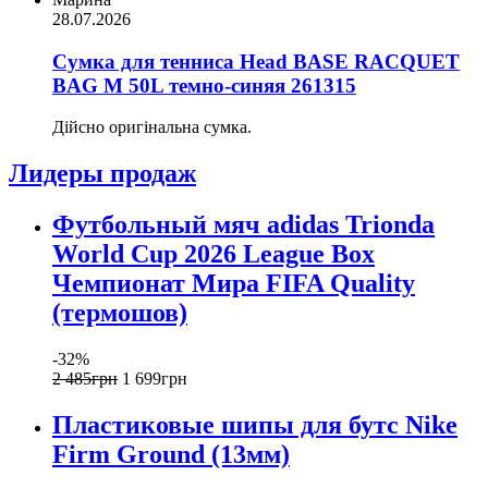
28.07.2026
Сумка для тенниса Head BASE RACQUET
BAG M 50L темно-синяя 261315
Дійсно оригінальна сумка.
Лидеры продаж
Футбольный мяч adidas Trionda
World Cup 2026 League Box
Чемпионат Мира FIFA Quality
(термошов)
-32%
2 485
грн
1 699
грн
Пластиковые шипы для бутс Nike
Firm Ground (13мм)