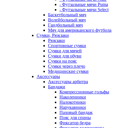
- Футзальные мячи Puma
- Футзальные мячи Select
Баскетбольный мяч
Волейбольный мяч
Гандбольный мяч
Мяч для американского футбола
Сумки, Рюкзаки
Рюкзаки
Спортивные сумки
Сумки для мячей
Сумки для обуви
Сумки на пояс
Сумки через плечо
Медицинские сумки
Аксессуары
Аксессуары арбитра
Бандажи
Компрессионные гольфы
Наколенники
Налокотники
Нарукавники
Паховый бандаж
Пояс для спины
Фиксатор бедра
Фиксатор голеностопа