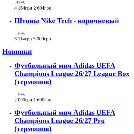
-37%
4 164
грн
2 604
грн
Штаны Nike Tech - коричневый
-18%
6 114
грн
5 009
грн
Новинки
Футбольный мяч Adidas UEFA
Champions League 26/27 League Box
(термошов)
-19%
2 090
грн
1 690
грн
Футбольный мяч Adidas UEFA
Champions League 26/27 Pro
(термошов)