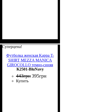
Суперцена!
Футболка женская Kappa T-
SHIRT MEZZA MANICA
GIROCOLLO темно-синяя
K2501-BluNavy
K2501 BluNavy
443
грн
395
грн
Купить