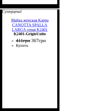
Суперцена!
Майка женская Kappa
CANOTTA SPALLA
LARGA серая K2401
K2401-GrigioUnito
GrigioUnito
411
грн
367
грн
Купить