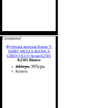
Суперцена!
Футболка женская Kappa T-
SHIRT MEZZA MANICA
GIROCOLLO белая K2501
K2501-Bianco
Bianco
443
грн
395
грн
Купить