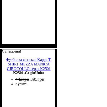
Суперцена!
Футболка женская Kappa T-
SHIRT MEZZA MANICA
GIROCOLLO серая K2501
K2501-GrigioUnito
GrigioUnito
443
грн
395
грн
Купить