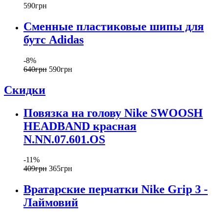
590
грн
Сменные пластиковые шипы для
бутс Adidas
-8%
640
грн
590
грн
Скидки
Повязка на голову Nike SWOOSH
HEADBAND красная
N.NN.07.601.OS
-11%
409
грн
365
грн
Вратарские перчатки Nike Grip 3 -
Лаймовий