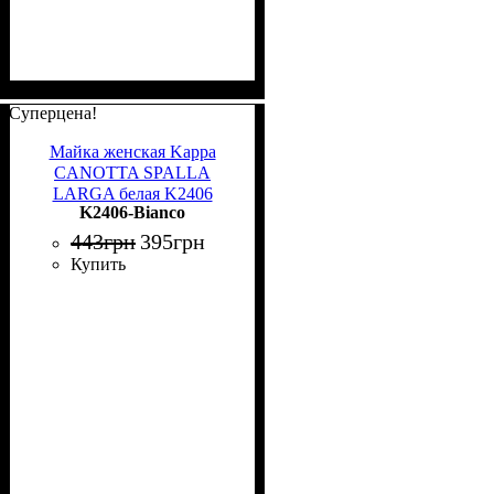
Суперцена!
Майка женская Kappa
CANOTTA SPALLA
LARGA белая K2406
K2406-Bianco
Bianco
443
грн
395
грн
Купить