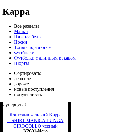
Kappa
Все разделы
Майки
Нижнее белье
Носки
Топы спортивные
Футболки
Футболки с длинным рукавом
Шорты
Сортировать:
дешевле
дороже
новые поступления
популярность
Суперцена!
Лонгслив женский Kappa
T-SHIRT MANICA LUNGA
GIROCOLLO черный
K2601-Nero
K2601 Nero