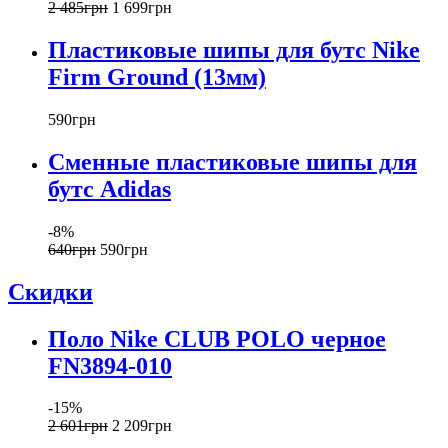
2 485
грн
1 699
грн
Пластиковые шипы для бутс Nike
Firm Ground (13мм)
590
грн
Сменные пластиковые шипы для
бутс Adidas
-8%
640
грн
590
грн
Скидки
Поло Nike CLUB POLO черное
FN3894-010
-15%
2 601
грн
2 209
грн