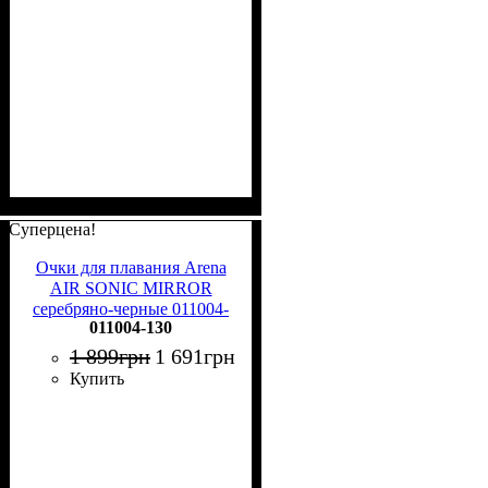
Суперцена!
Очки для плавания Arena
AIR SONIC MIRROR
серебряно-черные 011004-
011004-130
130
1 899
грн
1 691
грн
Купить