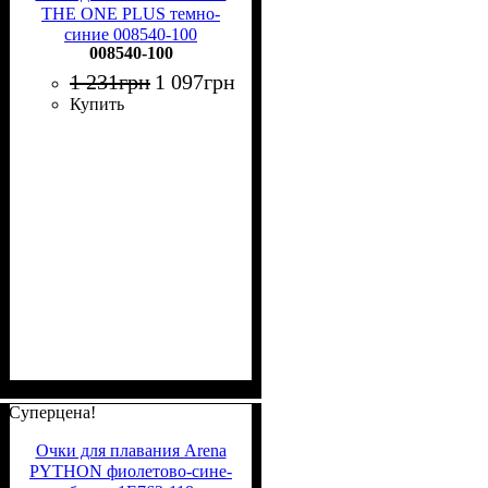
THE ONE PLUS темно-
синие 008540-100
008540-100
1 231
грн
1 097
грн
Купить
Суперцена!
Очки для плавания Arena
PYTHON фиолетово-сине-