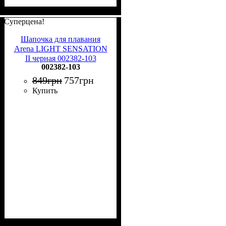
Суперцена!
Шапочка для плавания
Arena LIGHT SENSATION
II черная 002382-103
002382-103
849
грн
757
грн
Купить