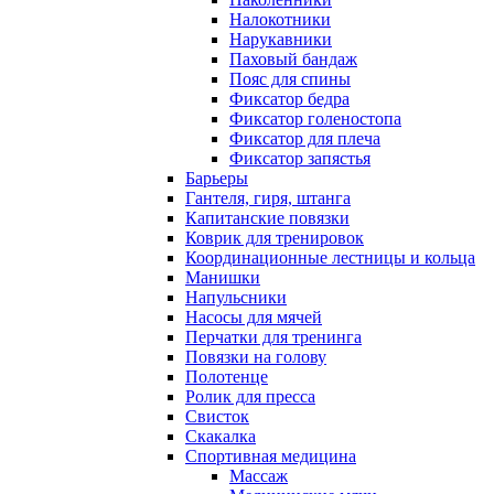
Налокотники
Нарукавники
Паховый бандаж
Пояс для спины
Фиксатор бедра
Фиксатор голеностопа
Фиксатор для плеча
Фиксатор запястья
Барьеры
Гантеля, гиря, штанга
Капитанские повязки
Коврик для тренировок
Координационные лестницы и кольца
Манишки
Напульсники
Насосы для мячей
Перчатки для тренинга
Повязки на голову
Полотенце
Ролик для пресса
Свисток
Скакалка
Спортивная медицина
Массаж