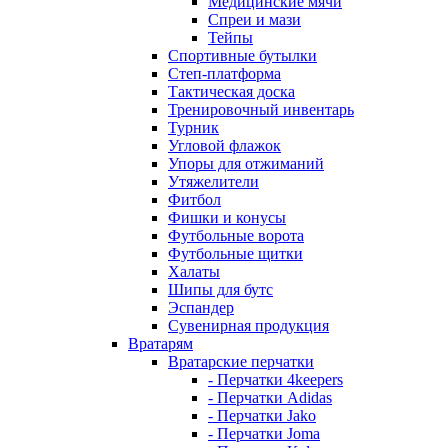
Медицинские мячи
Спреи и мази
Тейпы
Спортивные бутылки
Степ-платформа
Тактическая доска
Тренировочный инвентарь
Турник
Угловой флажок
Упоры для отжиманий
Утяжелители
Фитбол
Фишки и конусы
Футбольные ворота
Футбольные щитки
Халаты
Шипы для бутс
Эспандер
Сувенирная продукция
Вратарям
Вратарские перчатки
- Перчатки 4keepers
- Перчатки Adidas
- Перчатки Jako
- Перчатки Joma