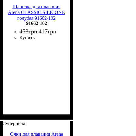
Шапочка для плавания
Arena CLASSIC SILICONE
голубая 91662-102
91662-102
453
грн
417
грн
Купить
Суперцена!
Очки для плавания Arena