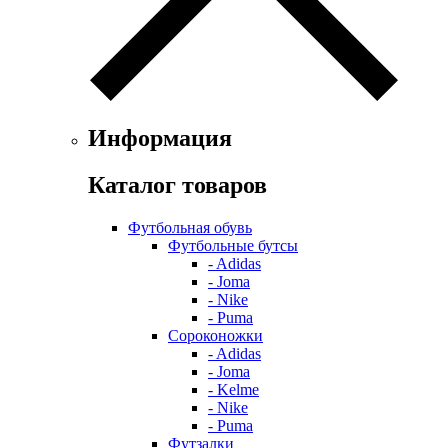
Информация
Каталог товаров
Футбольная обувь
Футбольные бутсы
- Adidas
- Joma
- Nike
- Puma
Сороконожки
- Adidas
- Joma
- Kelme
- Nike
- Puma
Футзалки