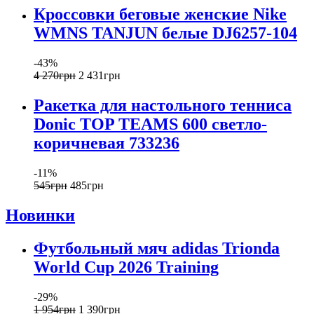
Кроссовки беговые женские Nike
WMNS TANJUN белые DJ6257-104
-43%
4 270
грн
2 431
грн
Ракетка для настольного тенниса
Donic TOP TEAMS 600 светло-
коричневая 733236
-11%
545
грн
485
грн
Новинки
Футбольный мяч adidas Trionda
World Cup 2026 Training
-29%
1 954
грн
1 390
грн