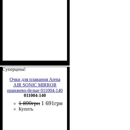
Суперцена!
Очки для плавания Arena
AIR SONIC MIRROR
оранжево-белые 011004-140
011004-140
1 899
грн
1 691
грн
Купить