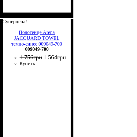
Суперцена!
Полотенце Arena
JACQUARD TOWEL
темно-синее 009049-700
009049-700
1 756
грн
1 564
грн
Купить