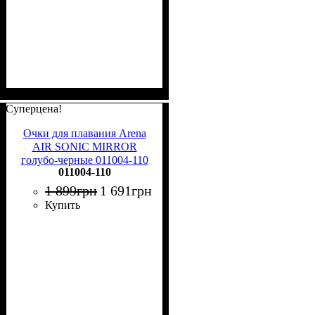
Суперцена!
Очки для плавания Arena
AIR SONIC MIRROR
голубо-черные 011004-110
011004-110
1 899
грн
1 691
грн
Купить