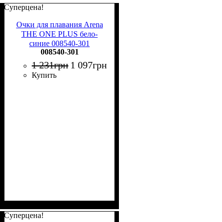
Суперцена!
Очки для плавания Arena
THE ONE PLUS бело-
синие 008540-301
008540-301
1 231
грн
1 097
грн
Купить
Суперцена!