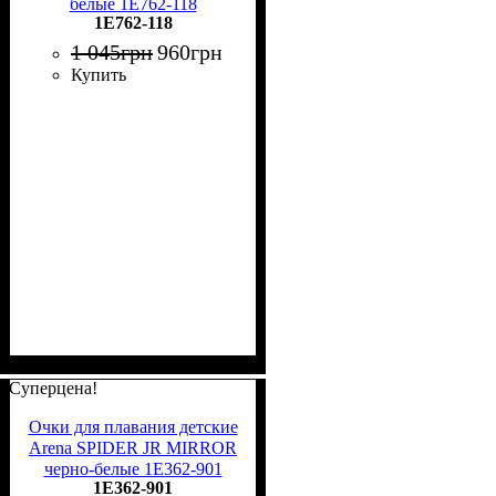
белые 1E762-118
1E762-118
1 045
грн
960
грн
Купить
Суперцена!
Очки для плавания детские
Arena SPIDER JR MIRROR
черно-белые 1E362-901
1E362-901