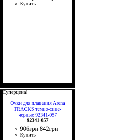
Купить
Суперцена!
Очки для плавания Arena
TRACKS темно-сине-
черные 92341-057
92341-057
906
грн
842
грн
Купить