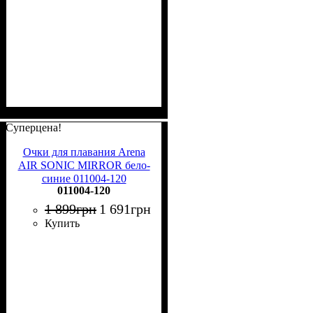
Суперцена!
Очки для плавания Arena
AIR SONIC MIRROR бело-
синие 011004-120
011004-120
1 899
грн
1 691
грн
Купить