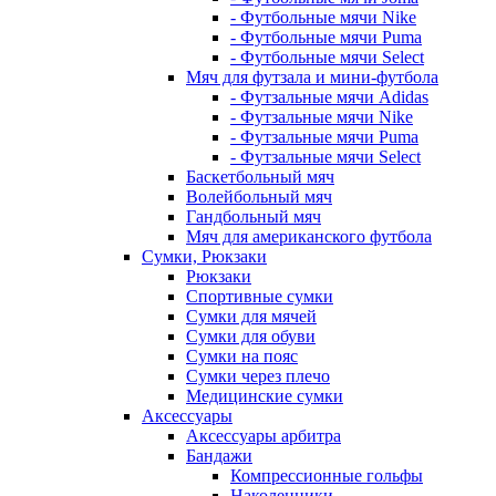
- Футбольные мячи Nike
- Футбольные мячи Puma
- Футбольные мячи Select
Мяч для футзала и мини-футбола
- Футзальные мячи Adidas
- Футзальные мячи Nike
- Футзальные мячи Puma
- Футзальные мячи Select
Баскетбольный мяч
Волейбольный мяч
Гандбольный мяч
Мяч для американского футбола
Сумки, Рюкзаки
Рюкзаки
Спортивные сумки
Сумки для мячей
Сумки для обуви
Сумки на пояс
Сумки через плечо
Медицинские сумки
Аксессуары
Аксессуары арбитра
Бандажи
Компрессионные гольфы
Наколенники