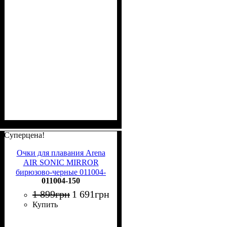
Суперцена!
Очки для плавания Arena
AIR SONIC MIRROR
бирюзово-черные 011004-
011004-150
150
1 899
грн
1 691
грн
Купить