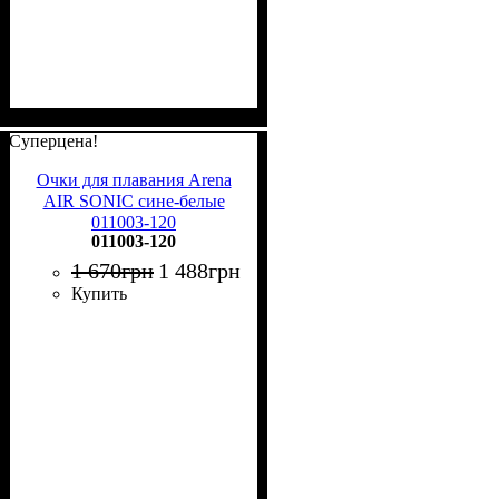
Суперцена!
Очки для плавания Arena
AIR SONIC сине-белые
011003-120
011003-120
1 670
грн
1 488
грн
Купить