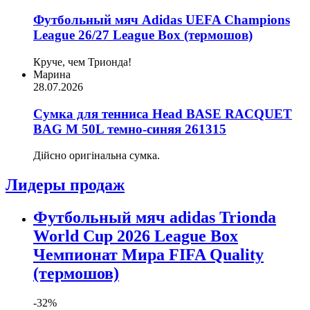
Футбольный мяч Adidas UEFA Champions
League 26/27 League Box (термошов)
Круче, чем Трионда!
Марина
28.07.2026
Сумка для тенниса Head BASE RACQUET
BAG M 50L темно-синяя 261315
Дійсно оригінальна сумка.
Лидеры продаж
Футбольный мяч adidas Trionda
World Cup 2026 League Box
Чемпионат Мира FIFA Quality
(термошов)
-32%