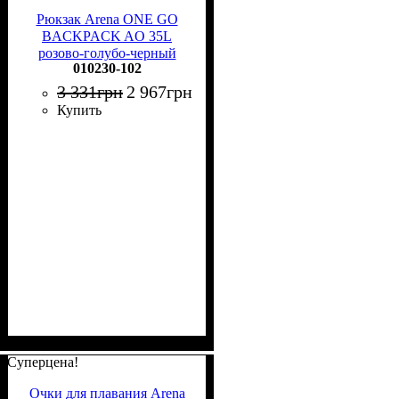
Рюкзак Arena ONE GO
BACKPACK AO 35L
розово-голубо-черный
010230-102
010230-102
3 331
грн
2 967
грн
Купить
Суперцена!
Очки для плавания Arena