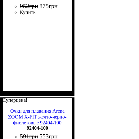
952
грн
875
грн
Купить
Суперцена!
Очки для плавания Arena
ZOOM X-FIT желто-черно-
фиолетовые 92404-100
92404-100
591
грн
553
грн