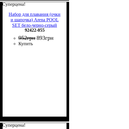
Суперцена!
Набор для плавания (очки
и шапочка) Arena POOL
SET бело-черно-серый
92422-055
92422-055
952
грн
893
грн
Купить
Суперцена!