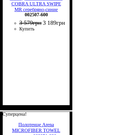
COBRA ULTRA SWIPE
MR серебряно-синие
002507-600
002507-600
3 579
грн
3 189
грн
Купить
Суперцена!
Полотенце Arena
MICROFIBER TOWEL