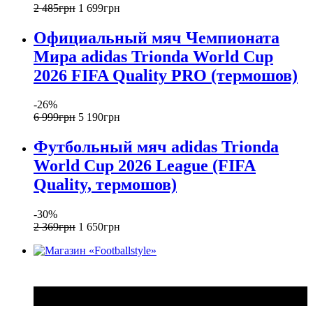
2 485
грн
1 699
грн
Официальный мяч Чемпионата
Мира adidas Trionda World Cup
2026 FIFA Quality PRO (термошов)
-26%
6 999
грн
5 190
грн
Футбольный мяч adidas Trionda
World Cup 2026 League (FIFA
Quality, термошов)
-30%
2 369
грн
1 650
грн