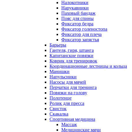
Налокотники
Нарукавники
Паховый бандаж
Пояс для спины
Фиксатор бедра
Фиксатор голеностопа
Фиксатор для плеча
Фиксатор запястья
Барьеры
Гантеля, гиря, штанга
Капитанские повязки
Коврик для тренировок
Координационные лестницы и кольца
Манишки
Напульсники
Насосы для мячей
Перчатки для тренинга
Повязки на голову
Полотенце
Ролик для пресса
Свисток
Скакалка
Спортивная медицина
Массаж
Медицинские мячи