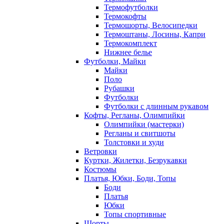
Термофутболки
Термокофты
Термошорты, Велосипедки
Термоштаны, Лосины, Капри
Термокомплект
Нижнее белье
Футболки, Майки
Майки
Поло
Рубашки
Футболки
Футболки с длинным рукавом
Кофты, Регланы, Олимпийки
Олимпийки (мастерки)
Регланы и свитшоты
Толстовки и худи
Ветровки
Куртки, Жилетки, Безрукавки
Костюмы
Платья, Юбки, Боди, Топы
Боди
Платья
Юбки
Топы спортивные
Шорты