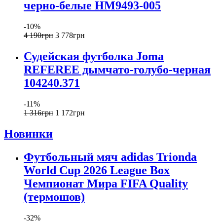
черно-белые HM9493-005
-10%
4 190
грн
3 778
грн
Судейская футболка Joma
REFEREE дымчато-голубо-черная
104240.371
-11%
1 316
грн
1 172
грн
Новинки
Футбольный мяч adidas Trionda
World Cup 2026 League Box
Чемпионат Мира FIFA Quality
(термошов)
-32%