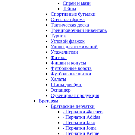
Спреи и мази
Тейпы
Спортивные бутылки
Степ-платформа
Тактическая доска
Тренировочный инвентарь
Турник
Угловой флажок
Упоры для отжиманий
Утяжелители
Фитбол
Фишки и конусы
Футбольные ворота
Футбольные щитки
Халаты
Шипы для бутс
Эспандер
Сувенирная продукция
Вратарям
Вратарские перчатки
- Перчатки 4keepers
- Перчатки Adidas
- Перчатки Jako
- Перчатки Joma
- Перчатки Kelme