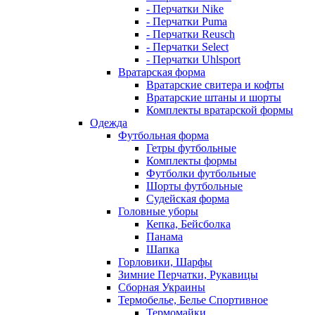
- Перчатки Nike
- Перчатки Puma
- Перчатки Reusch
- Перчатки Select
- Перчатки Uhlsport
Вратарская форма
Вратарские свитера и кофты
Вратарские штаны и шорты
Комплекты вратарской формы
Одежда
Футбольная форма
Гетры футбольные
Комплекты формы
Футболки футбольные
Шорты футбольные
Судейская форма
Головные уборы
Кепка, Бейсболка
Панама
Шапка
Горловики, Шарфы
Зимние Перчатки, Рукавицы
Сборная Украины
Термобелье, Белье Спортивное
Термомайки