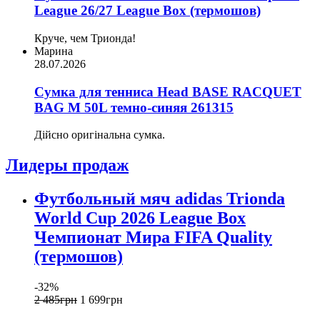
League 26/27 League Box (термошов)
Круче, чем Трионда!
Марина
28.07.2026
Сумка для тенниса Head BASE RACQUET
BAG M 50L темно-синяя 261315
Дійсно оригінальна сумка.
Лидеры продаж
Футбольный мяч adidas Trionda
World Cup 2026 League Box
Чемпионат Мира FIFA Quality
(термошов)
-32%
2 485
грн
1 699
грн