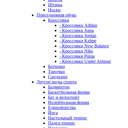
Штаны
Носки
Повседневная обувь
Кроссовки
- Кроссовки Adidas
- Кроссовки Joma
- Кроссовки Jordan
- Кроссовки Kelme
- Кроссовки New Balance
- Кроссовки Nike
- Кроссовки Puma
- Кроссовки Under Armour
Ботинки
Тапочки
Сандалии
Другие виды спорта
Бадминтон
Баскетбольная форма
Бег и велоспорт
Волейбольная форма
Единоборства
Йога
Настольный теннис
Падел-теннис