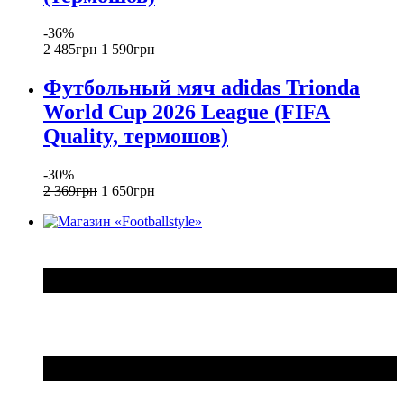
-36%
2 485
грн
1 590
грн
Футбольный мяч adidas Trionda
World Cup 2026 League (FIFA
Quality, термошов)
-30%
2 369
грн
1 650
грн