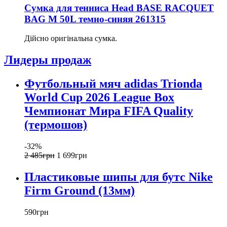
Сумка для тенниса Head BASE RACQUET
BAG M 50L темно-синяя 261315
Дійсно оригінальна сумка.
Лидеры продаж
Футбольный мяч adidas Trionda
World Cup 2026 League Box
Чемпионат Мира FIFA Quality
(термошов)
-32%
2 485
грн
1 699
грн
Пластиковые шипы для бутс Nike
Firm Ground (13мм)
590
грн