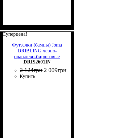
Суперцена!
Футзалки (бампы) Joma
DRIBLING черно-
оранжево-бирюзовые
DRIS2601IN
DRIS2601IN
2 124
грн
2 009
грн
Купить