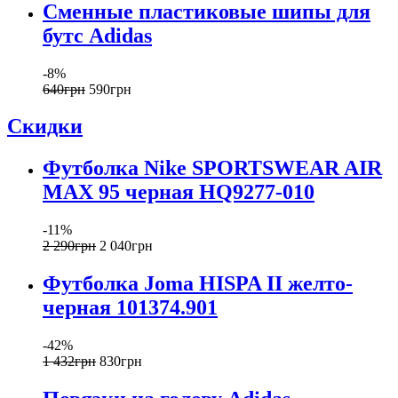
Сменные пластиковые шипы для
бутс Adidas
-8%
640
грн
590
грн
Скидки
Футболка Nike SPORTSWEAR AIR
MAX 95 черная HQ9277-010
-11%
2 290
грн
2 040
грн
Футболка Joma HISPA II желто-
черная 101374.901
-42%
1 432
грн
830
грн