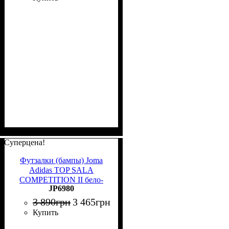
Суперцена!
Футзалки (бампы) Joma
Adidas TOP SALA
COMPETITION II бело-
JP6980
темно-сине-розовые JP6980
3 890
грн
3 465
грн
Купить