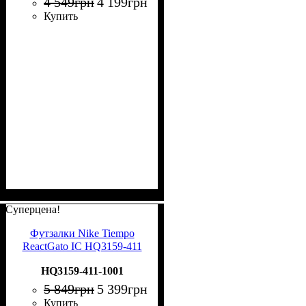
4 549
грн
4 199
грн
Купить
Суперцена!
Футзалки Nike Tiempo
ReactGato IC HQ3159-411
HQ3159-411-1001
5 849
грн
5 399
грн
Купить