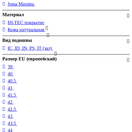
Joma Maxima
Материал
HI-TEC покрытие
Кожа натуральная
Вид подошвы
IC, ID, IN, PS, IT (зал)
Размер EU (европейский)
39
40
40.5
41
41.5
42
42.5
43
43.5
44