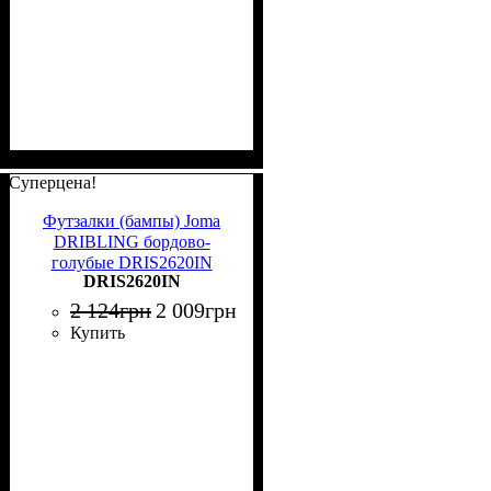
Суперцена!
Футзалки (бампы) Joma
DRIBLING бордово-
голубые DRIS2620IN
DRIS2620IN
2 124
грн
2 009
грн
Купить