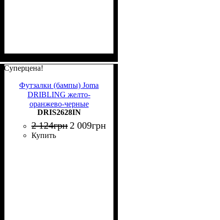
Суперцена!
Футзалки (бампы) Joma
DRIBLING желто-
оранжево-черные
DRIS2628IN
DRIS2628IN
2 124
грн
2 009
грн
Купить