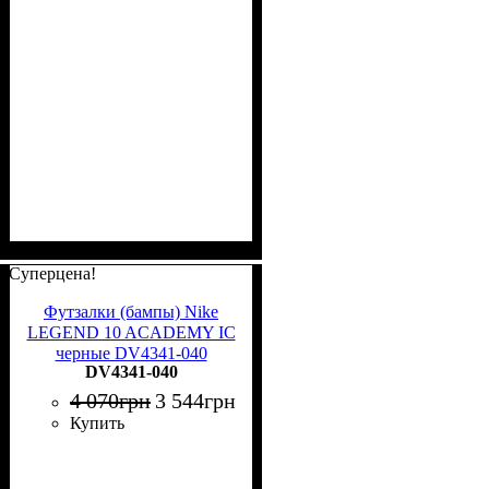
Суперцена!
Футзалки (бампы) Nike
LEGEND 10 ACADEMY IC
черные DV4341-040
DV4341-040
4 070
грн
3 544
грн
Купить