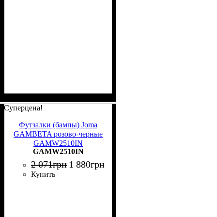
Суперцена!
Футзалки (бампы) Joma
GAMBETA розово-черные
GAMW2510IN
GAMW2510IN
2 071
грн
1 880
грн
Купить