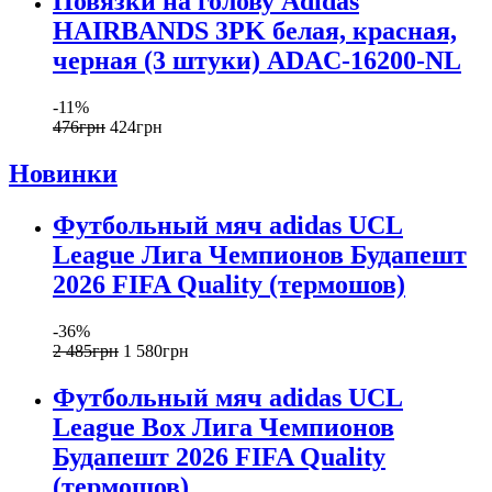
Повязки на голову Adidas
HAIRBANDS 3PK белая, красная,
черная (3 штуки) ADAC-16200-NL
-11%
476
грн
424
грн
Новинки
Футбольный мяч adidas UCL
League Лига Чемпионов Будапешт
2026 FIFA Quality (термошов)
-36%
2 485
грн
1 580
грн
Футбольный мяч adidas UCL
League Box Лига Чемпионов
Будапешт 2026 FIFA Quality
(термошов)