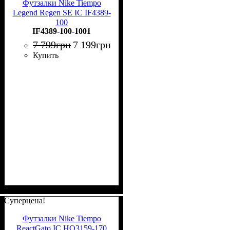
Футзалки Nike Tiempo
Legend Regen SE IC IF4389-
100
IF4389-100-1001
7 799
грн
7 199
грн
Купить
Суперцена!
Футзалки Nike Tiempo
ReactGato IC HQ3159-170