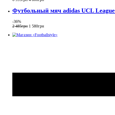
Футбольный мяч adidas UCL League 
-36%
2 485
грн
1 580
грн