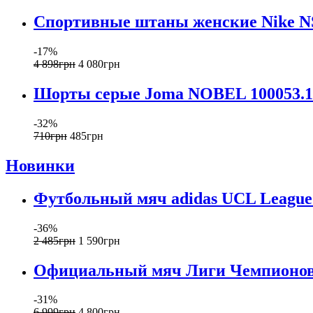
Спортивные штаны женские Nike 
-17%
4 898
грн
4 080
грн
Шорты серые Joma NOBEL 100053.1
-32%
710
грн
485
грн
Новинки
Футбольный мяч adidas UCL League 
-36%
2 485
грн
1 590
грн
Официальный мяч Лиги Чемпионов a
-31%
6 999
грн
4 800
грн