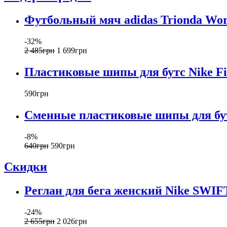
Футбольный мяч adidas Trionda Wor
-32%
2 485
грн
1 699
грн
Пластиковые шипы для бутс Nike F
590
грн
Сменные пластиковые шипы для бут
-8%
640
грн
590
грн
Скидки
Реглан для бега женский Nike SWI
-24%
2 655
грн
2 026
грн