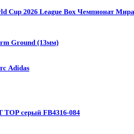
ld Cup 2026 League Box Чемпионат Мира 
irm Ground (13мм)
с Adidas
FT TOP серый FB4316-084