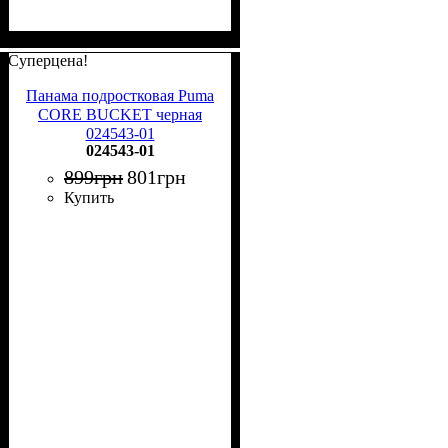
Суперцена!
Панама подростковая Puma
CORE BUCKET черная
024543-01
024543-01
899
грн
801
грн
Купить