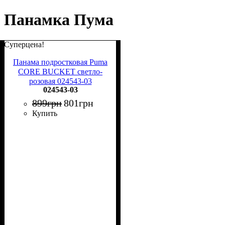
Панамка Пума
Суперцена!
Панама подростковая Puma
CORE BUCKET светло-
розовая 024543-03
024543-03
899
грн
801
грн
Купить