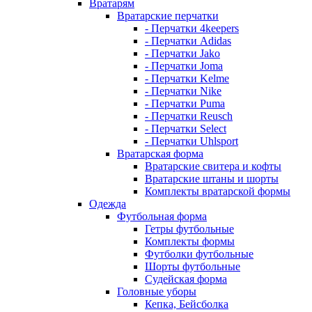
Вратарям
Вратарские перчатки
- Перчатки 4keepers
- Перчатки Adidas
- Перчатки Jako
- Перчатки Joma
- Перчатки Kelme
- Перчатки Nike
- Перчатки Puma
- Перчатки Reusch
- Перчатки Select
- Перчатки Uhlsport
Вратарская форма
Вратарские свитера и кофты
Вратарские штаны и шорты
Комплекты вратарской формы
Одежда
Футбольная форма
Гетры футбольные
Комплекты формы
Футболки футбольные
Шорты футбольные
Судейская форма
Головные уборы
Кепка, Бейсболка