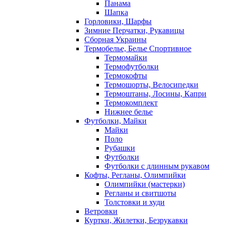
Панама
Шапка
Горловики, Шарфы
Зимние Перчатки, Рукавицы
Сборная Украины
Термобелье, Белье Спортивное
Термомайки
Термофутболки
Термокофты
Термошорты, Велосипедки
Термоштаны, Лосины, Капри
Термокомплект
Нижнее белье
Футболки, Майки
Майки
Поло
Рубашки
Футболки
Футболки с длинным рукавом
Кофты, Регланы, Олимпийки
Олимпийки (мастерки)
Регланы и свитшоты
Толстовки и худи
Ветровки
Куртки, Жилетки, Безрукавки