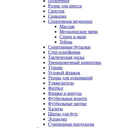
Полотенце
Ролик для пресса
Свисток
Скакалка
Спортивная медицина
Массаж
Медицинские мячи
Спреи и мази
Тейпы
Спортивные бутылки
Степ-платформа
Тактическая доска
Тренировочный инвентарь
Турник
Угловой флажок
Упоры для отжиманий
Утяжелители
Фитбол
Фишки и конусы
Футбольные ворота
Футбольные щитки
Халаты
Шипы для бутс
Эспандер
Сувенирная продукция