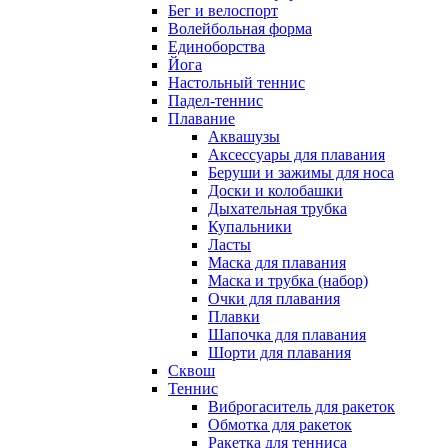
Бег и велоспорт
Волейбольная форма
Единоборства
Йога
Настольный теннис
Падел-теннис
Плавание
Аквашузы
Аксессуары для плавания
Беруши и зажимы для носа
Доски и колобашки
Дыхательная трубка
Купальники
Ласты
Маска для плавания
Маска и трубка (набор)
Очки для плавания
Плавки
Шапочка для плавания
Шорти для плавания
Сквош
Теннис
Виброгаситель для ракеток
Обмотка для ракеток
Ракетка для тенниса