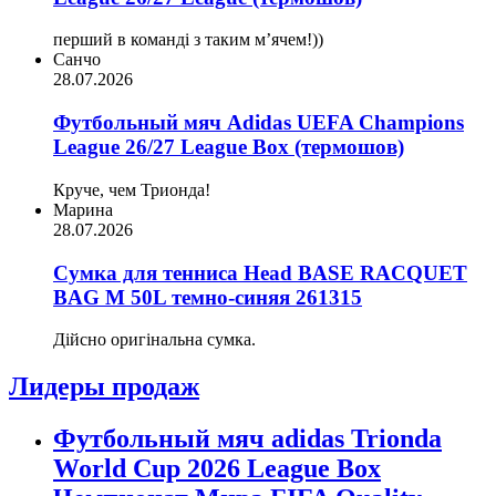
перший в команді з таким мʼячем!))
Санчо
28.07.2026
Футбольный мяч Adidas UEFA Champions
League 26/27 League Box (термошов)
Круче, чем Трионда!
Марина
28.07.2026
Сумка для тенниса Head BASE RACQUET
BAG M 50L темно-синяя 261315
Дійсно оригінальна сумка.
Лидеры продаж
Футбольный мяч adidas Trionda
World Cup 2026 League Box