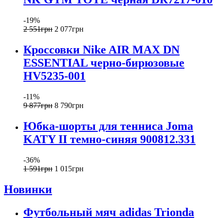
-19%
2 551
грн
2 077
грн
Кроссовки Nike AIR MAX DN
ESSENTIAL черно-бирюзовые
HV5235-001
-11%
9 877
грн
8 790
грн
Юбка-шорты для тенниса Joma
KATY II темно-синяя 900812.331
-36%
1 591
грн
1 015
грн
Новинки
Футбольный мяч adidas Trionda