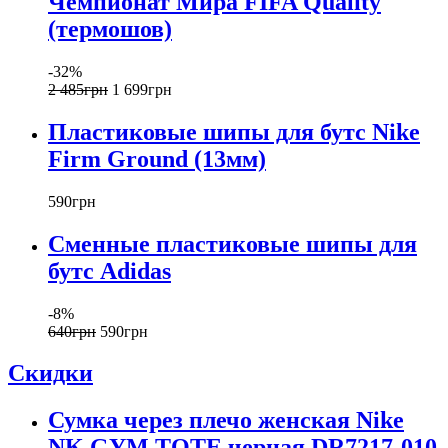
Чемпионат Мира FIFA Quality
(термошов)
-32%
2 485
грн
1 699
грн
Пластиковые шипы для бутс Nike
Firm Ground (13мм)
590
грн
Сменные пластиковые шипы для
бутс Adidas
-8%
640
грн
590
грн
Скидки
Сумка через плечо женская Nike
NK GYM TOTE черная DR7217-010