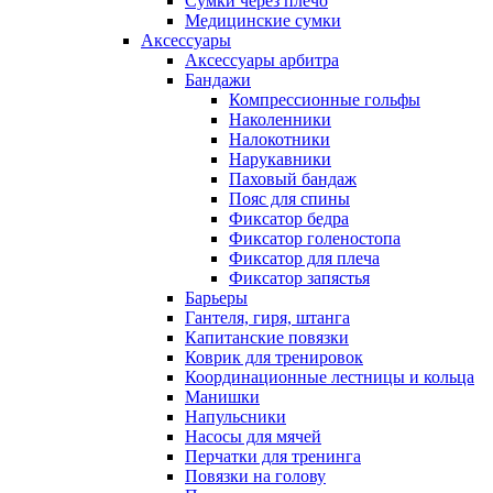
Сумки через плечо
Медицинские сумки
Аксессуары
Аксессуары арбитра
Бандажи
Компрессионные гольфы
Наколенники
Налокотники
Нарукавники
Паховый бандаж
Пояс для спины
Фиксатор бедра
Фиксатор голеностопа
Фиксатор для плеча
Фиксатор запястья
Барьеры
Гантеля, гиря, штанга
Капитанские повязки
Коврик для тренировок
Координационные лестницы и кольца
Манишки
Напульсники
Насосы для мячей
Перчатки для тренинга
Повязки на голову