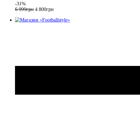
-31%
6 999
грн
4 800
грн