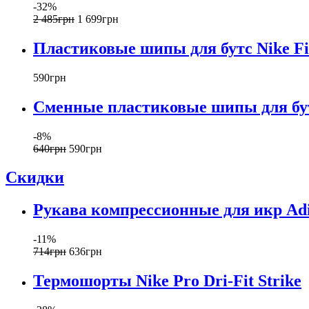
-32%
2 485
грн
1 699
грн
Пластиковые шипы для бутс Nike F
590
грн
Сменные пластиковые шипы для бут
-8%
640
грн
590
грн
Скидки
Рукава компрессионные для икр
-11%
714
грн
636
грн
Термошорты Nike Pro Dri-Fit Strike