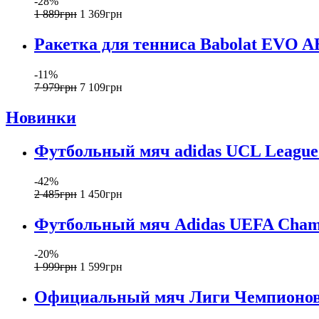
-28%
1 889
грн
1 369
грн
Ракетка для тенниса Babolat EVO 
-11%
7 979
грн
7 109
грн
Новинки
Футбольный мяч adidas UCL League 
-42%
2 485
грн
1 450
грн
Футбольный мяч Adidas UEFA Champi
-20%
1 999
грн
1 599
грн
Официальный мяч Лиги Чемпионов a