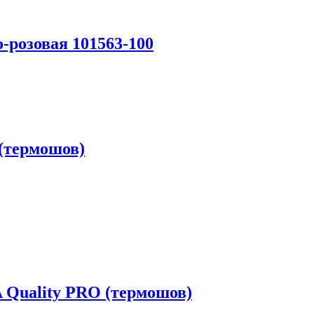
розовая 101563-100
 (термошов)
 Quality PRO (термошов)